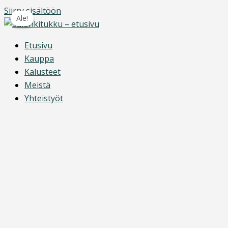
Siirry sisältöön
Ale!
Ale!
Etusivu
Kauppa
Kalusteet
Meistä
Yhteistyöt