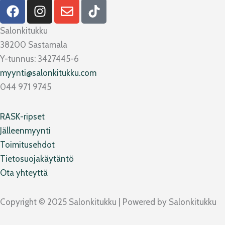
F
I
E
T
a
n
n
i
c
s
v
k
Salonkitukku
e
t
e
t
38200 Sastamala
b
a
l
o
Y-tunnus: 3427445-6
o
g
o
k
myynti@salonkitukku.com
o
r
p
044 971 9745
k
a
e
m
RASK-ripset
Jälleenmyynti
Toimitusehdot
Tietosuojakäytäntö
Ota yhteyttä
Copyright © 2025 Salonkitukku | Powered by Salonkitukku