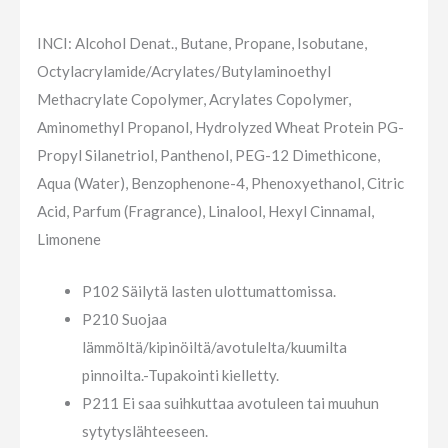
INCI: Alcohol Denat., Butane, Propane, Isobutane,
Octylacrylamide/Acrylates/Butylaminoethyl
Methacrylate Copolymer, Acrylates Copolymer,
Aminomethyl Propanol, Hydrolyzed Wheat Protein PG-
Propyl Silanetriol, Panthenol, PEG-12 Dimethicone,
Aqua (Water), Benzophenone-4, Phenoxyethanol, Citric
Acid, Parfum (Fragrance), Linalool, Hexyl Cinnamal,
Limonene
P102 Säilytä lasten ulottumattomissa.
P210 Suojaa
lämmöltä/kipinöiltä/avotulelta/kuumilta
pinnoilta.-Tupakointi kielletty.
P211 Ei saa suihkuttaa avotuleen tai muuhun
sytytyslähteeseen.