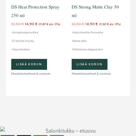
DS Heat Protection Spray
DS Strong Matte Clay 50
250 ml
ml
23,50
€
14,90
€
22,50
€
14,90
€
(
11,87
€
alv. 0%)
(
11,87
€
alv. 0%)
-Lämpösuojasuihke
-Hajusteeton hiusvaha
-Ei latista hiusta
-Vahva pito
-Hajusteeton
-Mattainen lopputulos
LISÄÄ KORIIN
LISÄÄ KORIIN
Muotoilutuotteet & nesteet
Muotoilutuotteet & nesteet