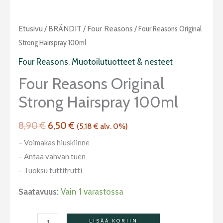
Alkuperäinen
Nykyinen
Four
Etusivu
/
BRÄNDIT
/
Four Reasons
/ Four Reasons Original
hinta
hinta
Reasons
Strong Hairspray 100ml
oli:
on:
Original
Four Reasons
,
Muotoilutuotteet & nesteet
8,90 €.
6,50 €.
Strong
Four Reasons Original
Hairspray
Strong Hairspray 100ml
100ml
määrä
8,90
€
6,50
€
(
5,18
€
alv. 0%)
– Voimakas hiuskiinne
– Antaa vahvan tuen
– Tuoksu tuttifrutti
Saatavuus:
Vain 1 varastossa
LISÄÄ KORIIN