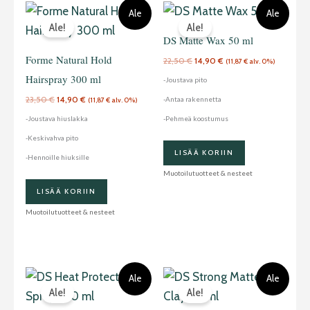
Alkuperäinen
Nykyinen
Alkuperäinen
Nykyinen
Ale
Ale
hinta
hinta
hinta
hinta
Ale!
Ale!
oli:
on:
oli:
on:
23,50 €.
14,90 €.
22,50 €.
14,90 €.
DS Matte Wax 50 ml
Forme Natural Hold
22,50
€
14,90
€
(
11,87
€
alv. 0%)
Hairspray 300 ml
-Joustava pito
23,50
€
14,90
€
-Antaa rakennetta
(
11,87
€
alv. 0%)
-Joustava hiuslakka
-Pehmeä koostumus
-Keskivahva pito
LISÄÄ KORIIN
-Hennoille hiuksille
Muotoilutuotteet & nesteet
LISÄÄ KORIIN
Muotoilutuotteet & nesteet
Alkuperäinen
Nykyinen
Alkuperäinen
Nykyinen
Ale
Ale
hinta
hinta
hinta
hinta
Ale!
Ale!
oli:
on:
oli:
on:
23,50 €.
14,90 €.
22,50 €.
14,90 €.