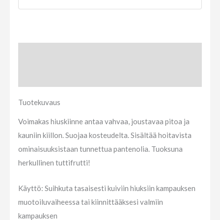
Tuotekuvaus
Arviot (0)
Tuotekuvaus
Voimakas hiuskiinne antaa vahvaa, joustavaa pitoa ja
kauniin kiillon. Suojaa kosteudelta. Sisältää hoitavista
ominaisuuksistaan tunnettua pantenolia. Tuoksuna
herkullinen tuttifrutti!
Käyttö: Suihkuta tasaisesti kuiviin hiuksiin kampauksen
muotoiluvaiheessa tai kiinnittääksesi valmiin
kampauksen