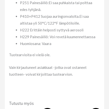
P251 Painesäiliö:Ei saa puhkaista tai polttaa
edes tyhjänä.
P410+P412 Suojaa auringonvalolta.Ei saa
altistaa yli 50°C/122°F lämpötiloille.
H222 Erittäin helposti syttyvä aerosoli
H229 Painesäiliö: Voi revetä kuumennettaessa
Huomiosana
: Vaara
Tuotearvioita ei vielä ole.
Vain kirjautuneet asiakkaat -jotka ovat ostaneet
tuotteen- voivat kirjoittaa tuotearvion.
Tutustu myös