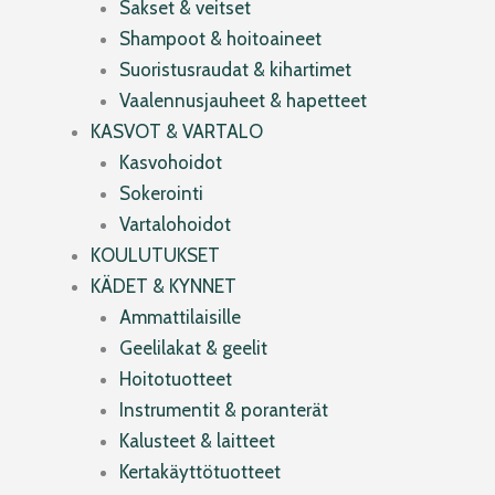
Sakset & veitset
Shampoot & hoitoaineet
Suoristusraudat & kihartimet
Vaalennusjauheet & hapetteet
KASVOT & VARTALO
Kasvohoidot
Sokerointi
Vartalohoidot
KOULUTUKSET
KÄDET & KYNNET
Ammattilaisille
Geelilakat & geelit
Hoitotuotteet
Instrumentit & poranterät
Kalusteet & laitteet
Kertakäyttötuotteet