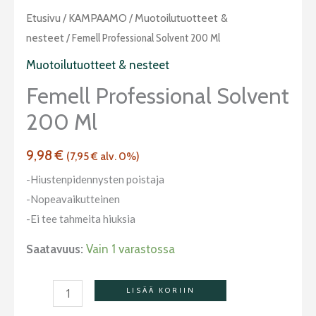
Femell
Etusivu
/
KAMPAAMO
/
Muotoilutuotteet &
Professional
nesteet
/ Femell Professional Solvent 200 Ml
Solvent
Muotoilutuotteet & nesteet
200
Femell Professional Solvent
ml
200 Ml
määrä
9,98
€
(
7,95
€
alv. 0%)
-Hiustenpidennysten poistaja
-Nopeavaikutteinen
-Ei tee tahmeita hiuksia
Saatavuus:
Vain 1 varastossa
LISÄÄ KORIIN