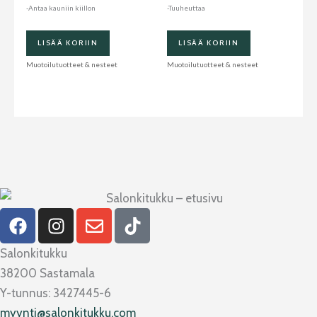
-Antaa kauniin kiillon
-Tuuheuttaa
LISÄÄ KORIIN
LISÄÄ KORIIN
Muotoilutuotteet & nesteet
Muotoilutuotteet & nesteet
F
I
E
T
a
n
n
i
c
s
v
k
Salonkitukku
e
t
e
t
38200 Sastamala
b
a
l
o
Y-tunnus: 3427445-6
o
g
o
k
myynti@salonkitukku.com