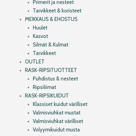
Primerit ja nesteet
Tarvikkeet & koristeet
MEIKKAUS & EHOSTUS
Huulet
Kasvot
Silmät & Kulmat
Tarvikkeet
OUTLET
RASK-RIPSITUOTTEET
Puhdistus & nesteet
Ripsiliimat
RASK-RIPSIKUIDUT
Klassiset kuidut värilliset
Valmisviuhkat mustat
Valmisviuhkat värilliset
Volyymikuidut musta