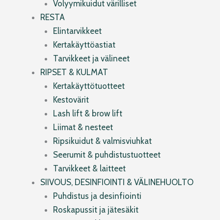
Volyymikuidut värilliset
RESTA
Elintarvikkeet
Kertakäyttöastiat
Tarvikkeet ja välineet
RIPSET & KULMAT
Kertakäyttötuotteet
Kestovärit
Lash lift & brow lift
Liimat & nesteet
Ripsikuidut & valmisviuhkat
Seerumit & puhdistustuotteet
Tarvikkeet & laitteet
SIIVOUS, DESINFIOINTI & VÄLINEHUOLTO
Puhdistus ja desinfiointi
Roskapussit ja jätesäkit