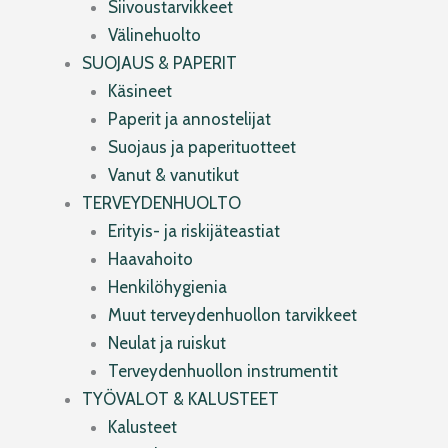
Siivoustarvikkeet
Välinehuolto
SUOJAUS & PAPERIT
Käsineet
Paperit ja annostelijat
Suojaus ja paperituotteet
Vanut & vanutikut
TERVEYDENHUOLTO
Erityis- ja riskijäteastiat
Haavahoito
Henkilöhygienia
Muut terveydenhuollon tarvikkeet
Neulat ja ruiskut
Terveydenhuollon instrumentit
TYÖVALOT & KALUSTEET
Kalusteet