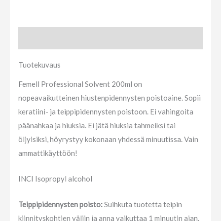
Tuotekuvaus
Tuotekuvaus
Femell Professional Solvent 200ml on
nopeavaikutteinen hiustenpidennysten poistoaine. Sopii
keratiini- ja teippipidennysten poistoon. Ei vahingoita
päänahkaa ja hiuksia. Ei jätä hiuksia tahmeiksi tai
öljyisiksi, höyrystyy kokonaan yhdessä minuutissa. Vain
ammattikäyttöön!
INCI Isopropyl alcohol
Teippipidennysten poisto:
Suihkuta tuotetta teipin
kiinnityskohtien väliin ja anna vaikuttaa 1 minuutin ajan.