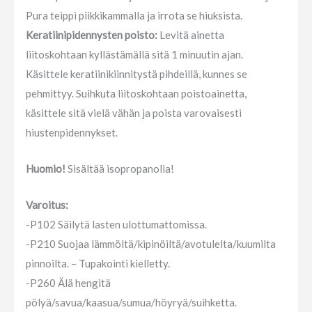
Pura teippi piikkikammalla ja irrota se hiuksista.
Keratiinipidennysten poisto:
Levitä ainetta
liitoskohtaan kyllästämällä sitä 1 minuutin ajan.
Käsittele keratiinikiinnitystä pihdeillä, kunnes se
pehmittyy. Suihkuta liitoskohtaan poistoainetta,
käsittele sitä vielä vähän ja poista varovaisesti
hiustenpidennykset.
Huomio!
Sisältää isopropanolia!
Varoitus:
-P102 Säilytä lasten ulottumattomissa.
-P210 Suojaa lämmöltä/kipinöiltä/avotulelta/kuumilta
pinnoilta. – Tupakointi kielletty.
-P260 Älä hengitä
pölyä/savua/kaasua/sumua/höyryä/suihketta.