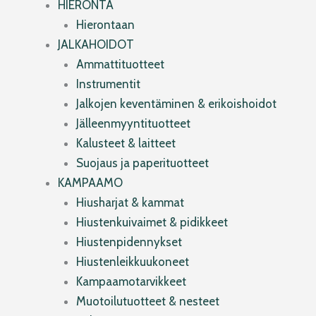
HIERONTA
Hierontaan
JALKAHOIDOT
Ammattituotteet
Instrumentit
Jalkojen keventäminen & erikoishoidot
Jälleenmyyntituotteet
Kalusteet & laitteet
Suojaus ja paperituotteet
KAMPAAMO
Hiusharjat & kammat
Hiustenkuivaimet & pidikkeet
Hiustenpidennykset
Hiustenleikkuukoneet
Kampaamotarvikkeet
Muotoilutuotteet & nesteet