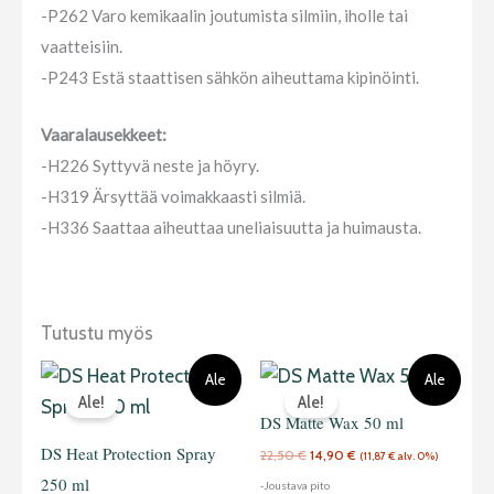
-P262 Varo kemikaalin joutumista silmiin, iholle tai
vaatteisiin.
-P243 Estä staattisen sähkön aiheuttama kipinöinti.
Vaaralausekkeet:
-H226 Syttyvä neste ja höyry.
-H319 Ärsyttää voimakkaasti silmiä.
-H336 Saattaa aiheuttaa uneliaisuutta ja huimausta.
Tutustu myös
Alkuperäinen
Nykyinen
Alkuperäinen
Nykyinen
Ale
Ale
hinta
hinta
hinta
hinta
Ale!
Ale!
oli:
on:
oli:
on:
23,50 €.
14,90 €.
22,50 €.
14,90 €.
DS Matte Wax 50 ml
DS Heat Protection Spray
22,50
€
14,90
€
(
11,87
€
alv. 0%)
250 ml
-Joustava pito