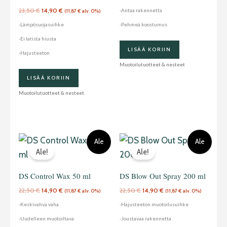
23,50
€
14,90
€
-Antaa rakennetta
(
11,87
€
alv. 0%)
-Lämpösuojasuihke
-Pehmeä koostumus
-Ei latista hiusta
LISÄÄ KORIIN
-Hajusteeton
Muotoilutuotteet & nesteet
LISÄÄ KORIIN
Muotoilutuotteet & nesteet
Alkuperäinen
Nykyinen
Alkuperäinen
Nykyinen
Ale
Ale
hinta
hinta
hinta
hinta
Ale!
Ale!
oli:
on:
oli:
on:
22,50 €.
14,90 €.
22,50 €.
14,90 €.
DS Control Wax 50 ml
DS Blow Out Spray 200 ml
22,50
€
14,90
€
22,50
€
14,90
€
(
11,87
€
alv. 0%)
(
11,87
€
alv. 0%)
-Keskivahva vaha
-Hajusteeton muotoilusuihke
-Uudelleen muotoiltava
-Joustavaa rakennetta