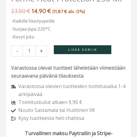
määrä
23,50
€
14,90
€
(
11,87
€
alv. 0%)
-Kaikille hiustyypeille
-Suojaa jopa 220°C
-Kevyt pito
-
+
LISÄÄ KORIIN
Varastossa olevat tuotteet lähetetään viimeistään
seuraavana päivänä tilauksesta
Varastossa olevien tuotteiden toimitusaika 1-4
arkipäivää
Toimituskulut alkaen 9,90 €
Nouto Sastamala tai Huittinen 0€
Kysy tuotteesta heti chatissa
Turvallinen maksu Paytrailin ja Stripe-