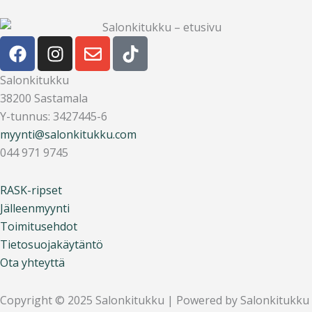
F
I
E
T
a
n
n
i
c
s
v
k
Salonkitukku
e
t
e
t
38200 Sastamala
b
a
l
o
Y-tunnus: 3427445-6
o
g
o
k
myynti@salonkitukku.com
o
r
p
044 971 9745
k
a
e
m
RASK-ripset
Jälleenmyynti
Toimitusehdot
Tietosuojakäytäntö
Ota yhteyttä
Copyright © 2025 Salonkitukku | Powered by Salonkitukku