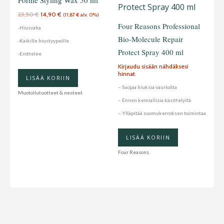
Forme Styling Wax 50 ml
23,50
€
14,90
€
(
11,87
€
alv. 0%)
Four Reasons Professional
-Hiusvaha
Bio-Molecule Repair
-Kaikille hiustyypeille
Protect Spray 400 ml
-Erottelee
Kirjaudu sisään nähdäksesi
hinnat.
LISÄÄ KORIIN
– Suojaa hiuksia vaurioilta
Muotoilutuotteet & nesteet
– Ennen kemiallisia käsittelyitä
– Ylläpitää suomukerroksen toimintaa
LISÄÄ KORIIN
Four Reasons