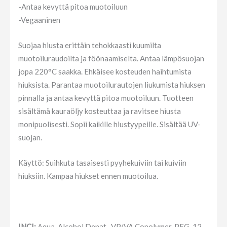
-Antaa kevyttä pitoa muotoiluun
-Vegaaninen
Suojaa hiusta erittäin tehokkaasti kuumilta
muotoiluraudoilta ja föönaamiselta. Antaa lämpösuojan
jopa 220°C saakka. Ehkäisee kosteuden haihtumista
hiuksista. Parantaa muotoilurautojen liukumista hiuksen
pinnalla ja antaa kevyttä pitoa muotoiluun. Tuotteen
sisältämä kauraöljy kosteuttaa ja ravitsee hiusta
monipuolisesti. Sopii kaikille hiustyypeille. Sisältää UV-
suojan.
Käyttö: Suihkuta tasaisesti pyyhekuiviin tai kuiviin
hiuksiin. Kampaa hiukset ennen muotoilua.
INCI:
Aqua, Alcohol Denat., VP/VA Copolymer, PEG-12