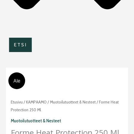
ETSI
Ale
Alkuperäinen
Nykyinen
Forme
Etusivu
/
KAMPAAMO
/
Muotoilutuotteet & Nesteet
/ Forme Heat
hinta
hinta
Heat
Protection 250 Ml
oli:
on:
Protection
Muotoilutuotteet & Nesteet
23,50 €.
14,90 €.
250
Forme Heat Protection 250 Ml
ml