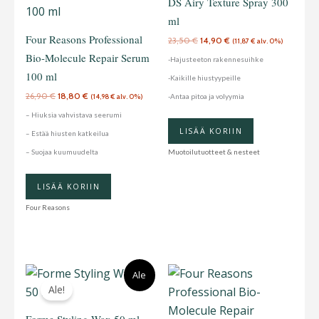
DS Airy Texture Spray 300
ml
Four Reasons Professional
23,50
€
14,90
€
(
11,87
€
alv. 0%)
Bio-Molecule Repair Serum
-Hajusteeton rakennesuihke
100 ml
-Kaikille hiustyypeille
26,90
€
18,80
€
-Antaa pitoa ja volyymia
(
14,98
€
alv. 0%)
– Hiuksia vahvistava seerumi
LISÄÄ KORIIN
– Estää hiusten katkeilua
– Suojaa kuumuudelta
Muotoilutuotteet & nesteet
LISÄÄ KORIIN
Four Reasons
Alkuperäinen
Nykyinen
Ale
hinta
hinta
Ale!
oli:
on:
23,50 €.
14,90 €.