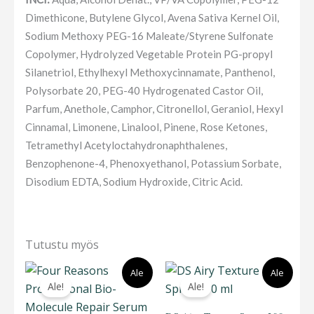
Dimethicone, Butylene Glycol, Avena Sativa Kernel Oil,
Sodium Methoxy PEG-16 Maleate/Styrene Sulfonate
Copolymer, Hydrolyzed Vegetable Protein PG-propyl
Silanetriol, Ethylhexyl Methoxycinnamate, Panthenol,
Polysorbate 20, PEG-40 Hydrogenated Castor Oil,
Parfum, Anethole, Camphor, Citronellol, Geraniol, Hexyl
Cinnamal, Limonene, Linalool, Pinene, Rose Ketones,
Tetramethyl Acetyloctahydronaphthalenes,
Benzophenone-4, Phenoxyethanol, Potassium Sorbate,
Disodium EDTA, Sodium Hydroxide, Citric Acid.
Tutustu myös
Alkuperäinen
Nykyinen
Alkuperäinen
Nykyinen
Ale
Ale
hinta
hinta
hinta
hinta
Ale!
Ale!
oli:
on:
oli:
on:
26,90 €.
18,80 €.
23,50 €.
14,90 €.