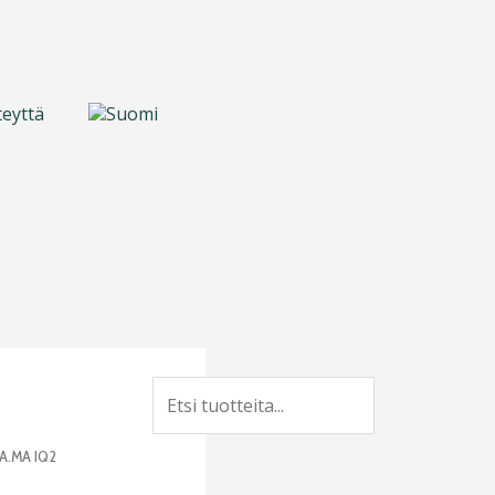
teyttä
Search
A.MA IQ2