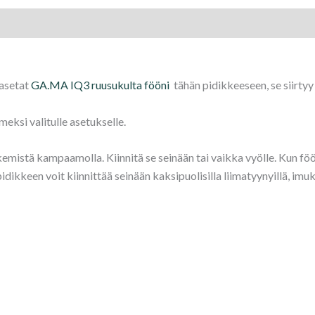
 asetat
GA.MA IQ3 ruusukulta fööni
tähän pidikkeeseen, se siirtyy
meksi valitulle asetukselle.
emistä kampaamolla. Kiinnitä se seinään tai vaikka vyölle. Kun föö
dikkeen voit kiinnittää seinään kaksipuolisilla liimatyynyillä, imuk