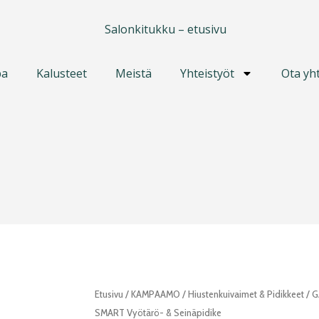
pa
Kalusteet
Meistä
Yhteistyöt
Ota yh
GA.MA
Etusivu
/
KAMPAAMO
/
Hiustenkuivaimet & Pidikkeet
/ G
IQ2
SMART Vyötärö- & Seinäpidike