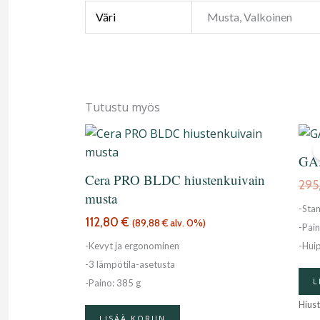
Väri
Musta, Valkoinen
Tutustu myös
GA.
Cera PRO BLDC hiustenkuivain
295
musta
-Sta
112,80
€
(
89,88
€
alv. 0%)
-Pai
-Kevyt ja ergonominen
-Hui
-3 lämpötila-asetusta
L
-Paino: 385 g
Hius
LISÄÄ KORIIN