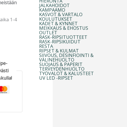
HIERONTA
meistään
JALKAHOIDOT
KAMPAAMO
KASVOT & VARTALO
KOULUTUKSET
aika 1-4
KÄDET & KYNNET
MEIKKAUS & EHOSTUS
OUTLET
RASK-RIPSITUOTTEET
RASK-RIPSIKUIDUT
RESTA
RIPSET & KULMAT
SIIVOUS, DESINFIOINTI &
VÄLINEHUOLTO
ipe-
SUOJAUS & PAPERIT
TERVEYDENHUOLTO
ästi
TYÖVALOT & KALUSTEET
UV LED -RIPSET
kulla!