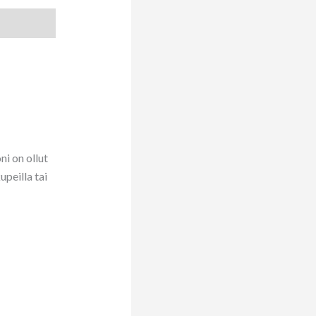
ni on ollut
upeilla tai