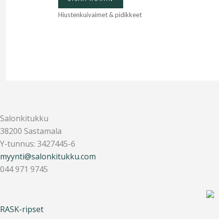
Hiustenkuivaimet & pidikkeet
Salonkitukku
38200 Sastamala
Y-tunnus: 3427445-6
myynti@salonkitukku.com
044 971 9745
RASK-ripset