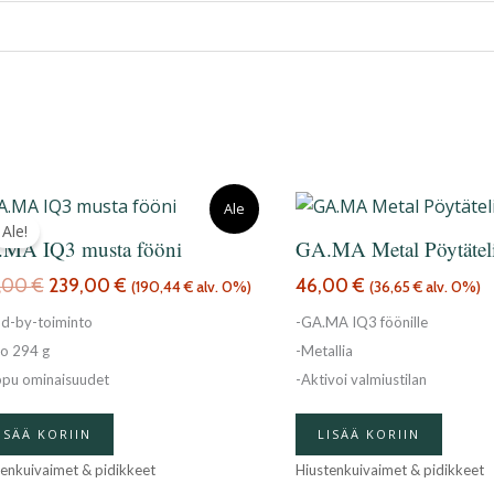
Alkuperäinen
Nykyinen
Ale
hinta
hinta
Ale!
MA IQ3 musta fööni
GA.MA Metal Pöytätel
oli:
on:
295,00 €.
239,00 €.
,00
€
239,00
€
46,00
€
(
190,44
€
alv. 0%)
(
36,65
€
alv. 0%)
nd-by-toiminto
-GA.MA IQ3 föönille
no 294 g
-Metallia
ppu ominaisuudet
-Aktivoi valmiustilan
ISÄÄ KORIIN
LISÄÄ KORIIN
tenkuivaimet & pidikkeet
Hiustenkuivaimet & pidikkeet