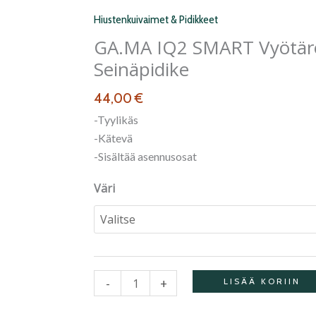
SMART
Hiustenkuivaimet & Pidikkeet
Vyötärö-
GA.MA IQ2 SMART Vyötär
&
Seinäpidike
seinäpidike
määrä
44,00
€
-Tyylikäs
-Kätevä
-Sisältää asennusosat
Väri
-
+
LISÄÄ KORIIN