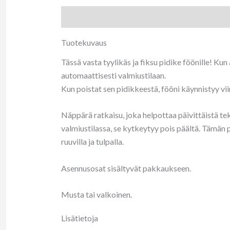
Tuotekuvaus
Lisätietoja
Tuotekuvaus
Tässä vasta tyylikäs ja fiksu pidike föönille! Kun
automaattisesti valmiustilaan.
Kun poistat sen pidikkeestä, fööni käynnistyy vii
Näppärä ratkaisu, joka helpottaa päivittäistä tek
valmiustilassa, se kytkeytyy pois päältä. Tämän pi
ruuvilla ja tulpalla.
Asennusosat sisältyvät pakkaukseen.
Musta tai valkoinen.
Lisätietoja