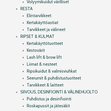
Volyymikuidut värilliset
RESTA
Elintarvikkeet
Kertakäyttöastiat
Tarvikkeet ja välineet
RIPSET & KULMAT
Kertakäyttötuotteet
Kestovärit
Lash lift & brow lift
Liimat & nesteet
Ripsikuidut & valmisviuhkat
Seerumit & puhdistustuotteet
Tarvikkeet & laitteet
SIIVOUS, DESINFIOINTI & VÄLINEHUOLTO
Puhdistus ja desinfiointi
Roskapussit ja jätesäkit