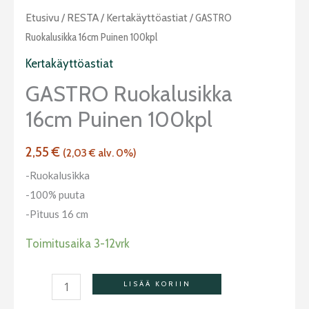
GASTRO
Etusivu
/
RESTA
/
Kertakäyttöastiat
/ GASTRO
ruokalusikka
Ruokalusikka 16cm Puinen 100kpl
16cm
Kertakäyttöastiat
puinen
GASTRO Ruokalusikka
100kpl
16cm Puinen 100kpl
määrä
2,55
€
(
2,03
€
alv. 0%)
-Ruokalusikka
-100% puuta
-Pituus 16 cm
Toimitusaika 3-12vrk
LISÄÄ KORIIN