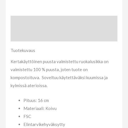
Tuotekuvaus
Arviot (0)
Tuotekuvaus
Kertakäyttöinen puusta valmistettu ruokalusikka on
valmistettu 100 % puusta, joten tuote on
kompostoituva. Soveltuu käytettäväksi kuumissa ja
kylmissä aterioissa.
Pituus: 16 cm
Materiaali: Koivu
FSC
Elintarvikehyväksytty