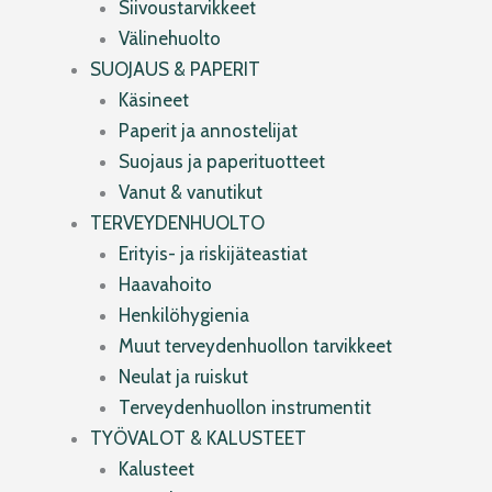
Siivoustarvikkeet
Välinehuolto
SUOJAUS & PAPERIT
Käsineet
Paperit ja annostelijat
Suojaus ja paperituotteet
Vanut & vanutikut
TERVEYDENHUOLTO
Erityis- ja riskijäteastiat
Haavahoito
Henkilöhygienia
Muut terveydenhuollon tarvikkeet
Neulat ja ruiskut
Terveydenhuollon instrumentit
TYÖVALOT & KALUSTEET
Kalusteet