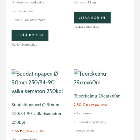
-Elintarvikehyväksytty
-Korkeus 11 cm
-Termoslaatikko
LISÄÄ KORIIN
-Pitää ruuan lämpimänä
Kertakäyttöastiat
LISÄÄ KORIIN
Kertakäyttöastiat
Tuorekelmu 29cmx60m
Suodatinpaperi Ø 90mm
2,50
€
(
1,99
€
alv. 0%)
250/84-90 valkaisematon
-Käy moneen
250kpl
-Elintarvikehyväksytty
6,55
€
-Leveys: 29 cm
(
5,22
€
alv. 0%)
-Joutsenmerkitty