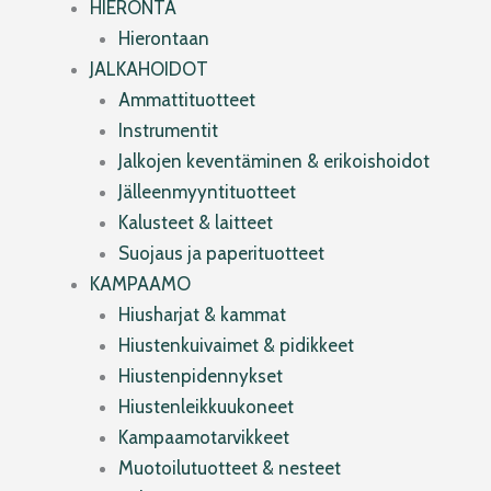
HIERONTA
Hierontaan
JALKAHOIDOT
Ammattituotteet
Instrumentit
Jalkojen keventäminen & erikoishoidot
Jälleenmyyntituotteet
Kalusteet & laitteet
Suojaus ja paperituotteet
KAMPAAMO
Hiusharjat & kammat
Hiustenkuivaimet & pidikkeet
Hiustenpidennykset
Hiustenleikkuukoneet
Kampaamotarvikkeet
Muotoilutuotteet & nesteet