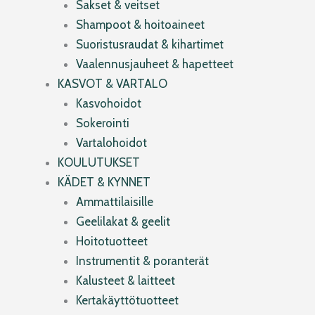
Sakset & veitset
Shampoot & hoitoaineet
Suoristusraudat & kihartimet
Vaalennusjauheet & hapetteet
KASVOT & VARTALO
Kasvohoidot
Sokerointi
Vartalohoidot
KOULUTUKSET
KÄDET & KYNNET
Ammattilaisille
Geelilakat & geelit
Hoitotuotteet
Instrumentit & poranterät
Kalusteet & laitteet
Kertakäyttötuotteet