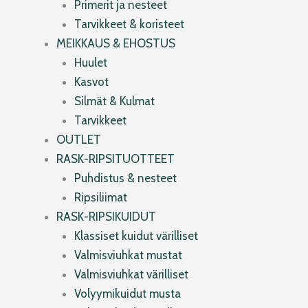
Primerit ja nesteet
Tarvikkeet & koristeet
MEIKKAUS & EHOSTUS
Huulet
Kasvot
Silmät & Kulmat
Tarvikkeet
OUTLET
RASK-RIPSITUOTTEET
Puhdistus & nesteet
Ripsiliimat
RASK-RIPSIKUIDUT
Klassiset kuidut värilliset
Valmisviuhkat mustat
Valmisviuhkat värilliset
Volyymikuidut musta