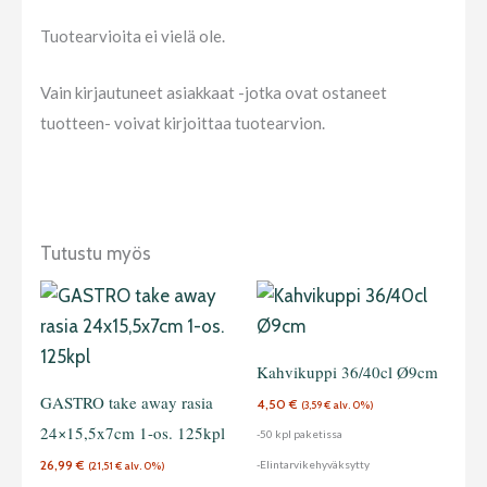
Tuotearvioita ei vielä ole.
Vain kirjautuneet asiakkaat -jotka ovat ostaneet
tuotteen- voivat kirjoittaa tuotearvion.
Tutustu myös
Kahvikuppi 36/40cl Ø9cm
GASTRO take away rasia
4,50
€
(
3,59
€
alv. 0%)
24×15,5x7cm 1-os. 125kpl
-50 kpl paketissa
26,99
€
-Elintarvikehyväksytty
(
21,51
€
alv. 0%)