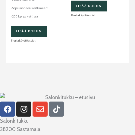
LISÄÄ KORIIN
-Sopii moneen keittimeen!
Kertakäyttöastiat
-250 kpl pakettissa
LISÄÄ KORIIN
Kertakäyttöastiat
F
I
E
T
a
n
n
i
c
s
v
k
Salonkitukku
e
t
e
t
38200 Sastamala