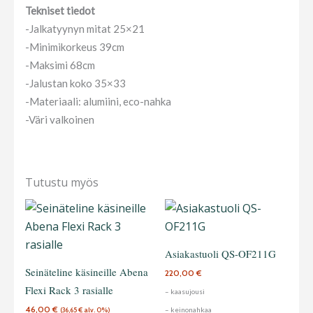
Tekniset tiedot
-Jalkatyynyn mitat 25×21
-Minimikorkeus 39cm
-Maksimi 68cm
-Jalustan koko 35×33
-Materiaali: alumiini, eco-nahka
-Väri valkoinen
Tutustu myös
Tällä
tuotteella
on
Asiakastuoli QS-OF211G
useampi
Seinäteline käsineille Abena
220,00
€
muunnelma
Flexi Rack 3 rasialle
– kaasujousi
Voit
46,00
€
– keinonahkaa
(
36,65
€
alv. 0%)