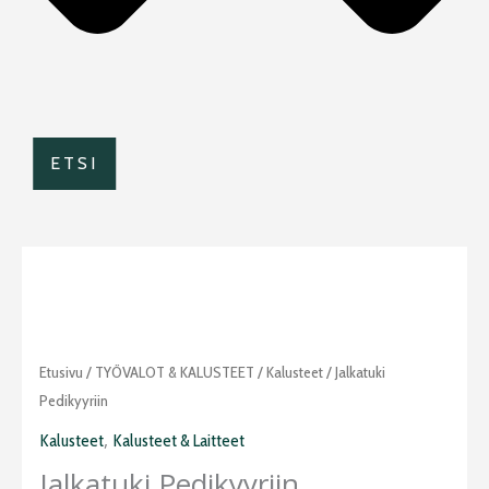
ETSI
Jalkatuki
Etusivu
/
TYÖVALOT & KALUSTEET
/
Kalusteet
/ Jalkatuki
pedikyyriin
Pedikyyriin
määrä
,
Kalusteet
Kalusteet & Laitteet
Jalkatuki Pedikyyriin