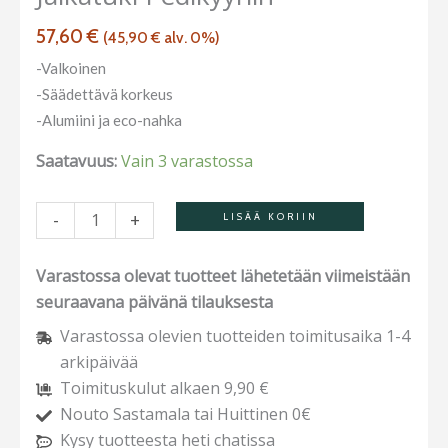
57,60
€
(
45,90
€
alv. 0%)
-Valkoinen
-Säädettävä korkeus
-Alumiini ja eco-nahka
Saatavuus:
Vain 3 varastossa
-
+
LISÄÄ KORIIN
Varastossa olevat tuotteet lähetetään viimeistään
seuraavana päivänä tilauksesta
Varastossa olevien tuotteiden toimitusaika 1-4
arkipäivää
Toimituskulut alkaen 9,90 €
Nouto Sastamala tai Huittinen 0€
Kysy tuotteesta heti chatissa