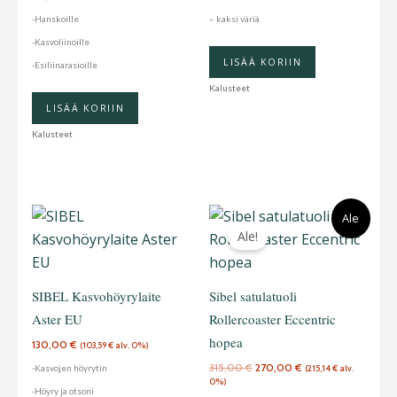
tehdä
-Hanskoille
– kaksi väriä
valinnat
-Kasvoliinoille
tuotteen
LISÄÄ KORIIN
-Esiliinarasioille
sivulla.
Kalusteet
LISÄÄ KORIIN
Kalusteet
Alkuperäinen
Nykyinen
Ale
hinta
hinta
Ale!
oli:
on:
315,00 €.
270,00 €.
SIBEL Kasvohöyrylaite
Sibel satulatuoli
Aster EU
Rollercoaster Eccentric
hopea
130,00
€
(
103,59
€
alv. 0%)
315,00
€
270,00
€
-Kasvojen höyrytin
(
215,14
€
alv.
0%)
-Höyry ja otsoni