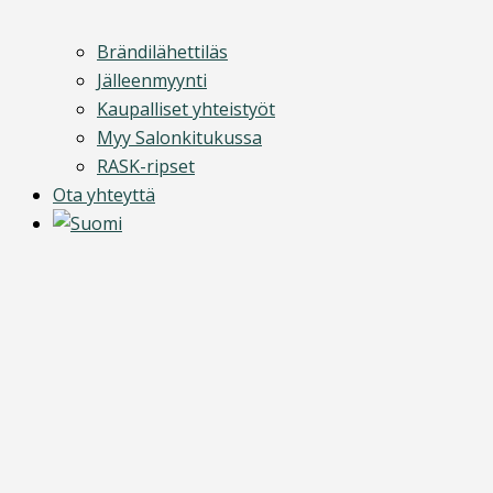
Brändilähettiläs
Jälleenmyynti
Kaupalliset yhteistyöt
Myy Salonkitukussa
RASK-ripset
Ota yhteyttä