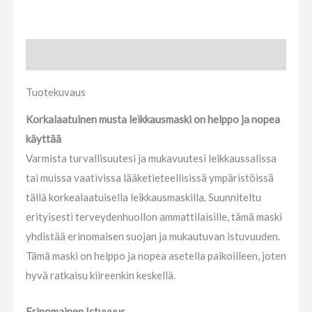
Tuotekuvaus
Tuotekuvaus
Korkalaatuinen musta leikkausmaski on helppo ja nopea
käyttää
Varmista turvallisuutesi ja mukavuutesi leikkaussalissa
tai muissa vaativissa lääketieteellisissä ympäristöissä
tällä korkealaatuisella leikkausmaskilla. Suunniteltu
erityisesti terveydenhuollon ammattilaisille, tämä maski
yhdistää erinomaisen suojan ja mukautuvan istuvuuden.
Tämä maski on helppo ja nopea asetella paikoilleen, joten
hyvä ratkaisu kiireenkin keskellä.
Erinomainen Istuvuus