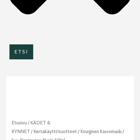
ETSI
Kirurginen
Etusivu
/
KÄDET &
kasvomaski
KYNNET
/
Kertakäyttötuotteet
/ Kirurginen Kasvomaski /