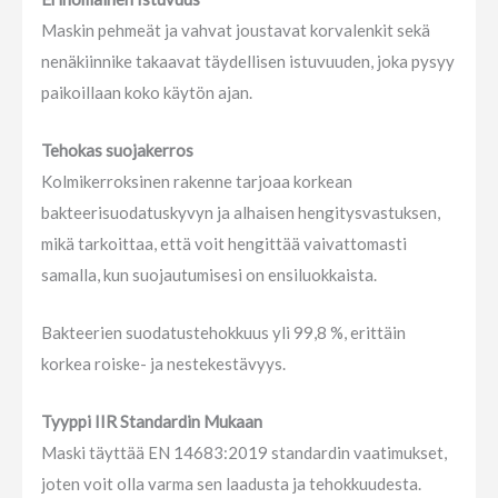
Maskin pehmeät ja vahvat joustavat korvalenkit sekä
nenäkiinnike takaavat täydellisen istuvuuden, joka pysyy
paikoillaan koko käytön ajan.
Tehokas suojakerros
Kolmikerroksinen rakenne tarjoaa korkean
bakteerisuodatuskyvyn ja alhaisen hengitysvastuksen,
mikä tarkoittaa, että voit hengittää vaivattomasti
samalla, kun suojautumisesi on ensiluokkaista.
Bakteerien suodatustehokkuus yli 99,8 %, erittäin
korkea roiske- ja nestekestävyys.
Tyyppi IIR Standardin Mukaan
Maski täyttää EN 14683:2019 standardin vaatimukset,
joten voit olla varma sen laadusta ja tehokkuudesta.