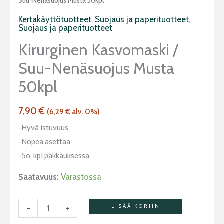
/
Suu-Nenäsuojus Musta 50kpl
suu-
Kertakäyttötuotteet
,
Suojaus ja paperituotteet
,
Suojaus ja paperituotteet
nenäsuojus
Musta
Kirurginen Kasvomaski /
50kpl
Suu-Nenäsuojus Musta
määrä
50kpl
7,90
€
(
6,29
€
alv. 0%)
-Hyvä istuvuus
-Nopea asettaa
-5o kpl pakkauksessa
Saatavuus:
Varastossa
-
+
LISÄÄ KORIIN