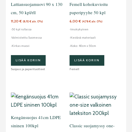
Lattiansuojamuovi 90 x 130
Femell kohokuvioitu
cm, 50 kpl/rll
paperipyyhe 50 kpl
11,20
€
6,00
€
(
8,92
€
alv. 0%)
(
4,78
€
alv. 0%)
-50 kpl rullassa
-Imukykyinen
-Valmistettu Suomessa
-Kestävä materiaali
-Kirkas muovi
-Koko: 40cm x 50cm
LISÄÄ KORIIN
LISÄÄ KORIIN
Suojaus ja paperituotteet
Femell
Kengänsuojus 41cm LDPE
sininen 100kpl
Classic suojamyssy one-