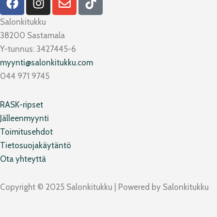
a
n
n
i
c
s
v
k
Salonkitukku
e
t
e
t
38200 Sastamala
b
a
l
o
Y-tunnus: 3427445-6
o
g
o
k
myynti@salonkitukku.com
o
r
p
044 971 9745
k
a
e
m
RASK-ripset
Jälleenmyynti
Toimitusehdot
Tietosuojakäytäntö
Ota yhteyttä
Copyright © 2025 Salonkitukku | Powered by Salonkitukku