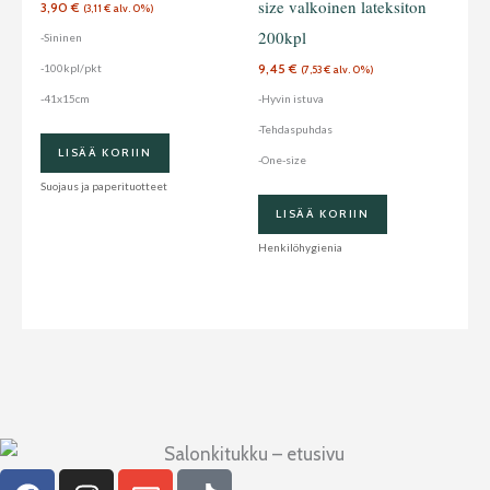
size valkoinen lateksiton
3,90
€
(
3,11
€
alv. 0%)
200kpl
-Sininen
9,45
€
-100kpl/pkt
(
7,53
€
alv. 0%)
-41x15cm
-Hyvin istuva
-Tehdaspuhdas
LISÄÄ KORIIN
-One-size
Suojaus ja paperituotteet
LISÄÄ KORIIN
Henkilöhygienia
F
I
E
T