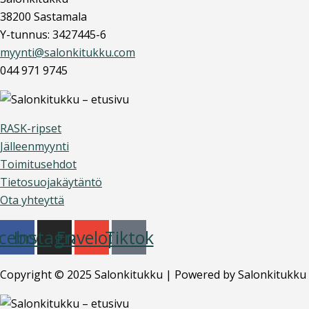
38200 Sastamala
Y-tunnus: 3427445-6
myynti@salonkitukku.com
044 971 9745
RASK-ripset
Jälleenmyynti
Toimitusehdot
Tietosuojakäytäntö
Ota yhteyttä
cebook
Instagram
Envelope
Tiktok
Copyright © 2025 Salonkitukku | Powered by Salonkitukku