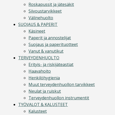
Roskapussit ja jätesäkit
Siivoustarvikkeet
Välinehuolto
SUOJAUS & PAPERIT
Käsineet
Paperit ja annostelijat
Suojaus ja paperituotteet
Vanut & vanutikut
TERVEYDENHUOLTO
Erityis- ja riskijäteastiat
Haavahoito
Henkilöhygienia
Muut terveydenhuollon tarvikkeet
Neulat ja ruiskut
Terveydenhuollon instrumentit
TYÖVALOT & KALUSTEET
Kalusteet