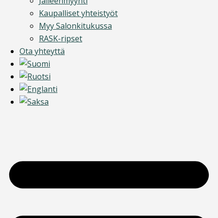
Jälleenmyynti
Kaupalliset yhteistyöt
Myy Salonkitukussa
RASK-ripset
Ota yhteyttä