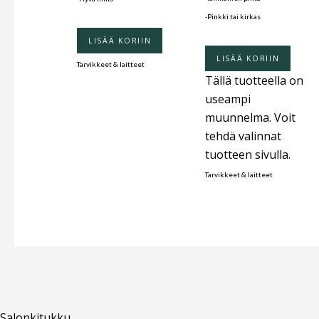
-Pinkki tai kirkas
LISÄÄ KORIIN
LISÄÄ KORIIN
Tarvikkeet & laitteet
Tällä tuotteella on
useampi
muunnelma. Voit
tehdä valinnat
tuotteen sivulla.
Tarvikkeet & laitteet
Salonkitukku