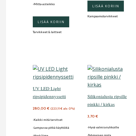
-Mitta-asteikko
LISÄÄ KORIIN
Kampaamotarvikkeet
LISÄÄ KORIIN
Tarvikkeet & laitteet
UV LED Light
ripsipidennyssetti
Silikonialusta ripsille
pinkki / kirkas
280,00
€
(
223,11
€
alv. 0%)
3,70
€
-Kaikki mitä tarvitset
-Hyvä valmisviuhkoille
-Lampussa pitkä käyttöikä
-Tahmainen pinta
-Hyvä liima