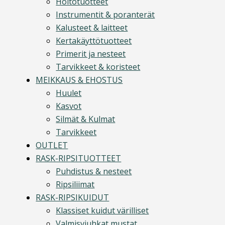
Hoitotuotteet
Instrumentit & poranterät
Kalusteet & laitteet
Kertakäyttötuotteet
Primerit ja nesteet
Tarvikkeet & koristeet
MEIKKAUS & EHOSTUS
Huulet
Kasvot
Silmät & Kulmat
Tarvikkeet
OUTLET
RASK-RIPSITUOTTEET
Puhdistus & nesteet
Ripsiliimat
RASK-RIPSIKUIDUT
Klassiset kuidut värilliset
Valmisviuhkat mustat