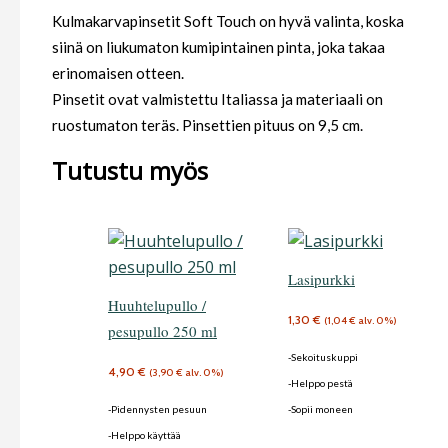
Kulmakarvapinsetit Soft Touch on hyvä valinta, koska
siinä on liukumaton kumipintainen pinta, joka takaa
erinomaisen otteen.
Pinsetit ovat valmistettu Italiassa ja materiaali on
ruostumaton teräs. Pinsettien pituus on 9,5 cm.
Tutustu myös
Lasipurkki
Huuhtelupullo /
1,30
€
(
1,04
€
alv. 0%)
pesupullo 250 ml
-Sekoituskuppi
4,90
€
(
3,90
€
alv. 0%)
-Helppo pestä
-Pidennysten pesuun
-Sopii moneen
-Helppo käyttää