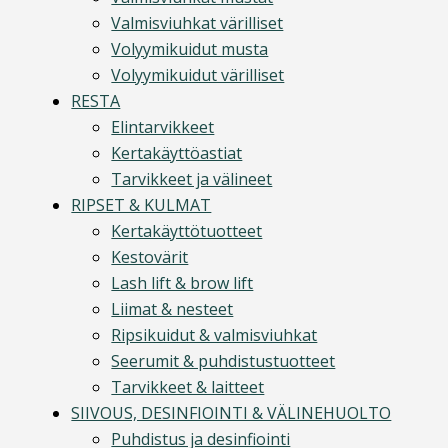
Valmisviuhkat värilliset
Volyymikuidut musta
Volyymikuidut värilliset
RESTA
Elintarvikkeet
Kertakäyttöastiat
Tarvikkeet ja välineet
RIPSET & KULMAT
Kertakäyttötuotteet
Kestovärit
Lash lift & brow lift
Liimat & nesteet
Ripsikuidut & valmisviuhkat
Seerumit & puhdistustuotteet
Tarvikkeet & laitteet
SIIVOUS, DESINFIOINTI & VÄLINEHUOLTO
Puhdistus ja desinfiointi