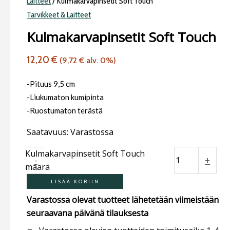
Laitteet
/ Kulmakarvapinsetit Soft Touch
Tarvikkeet & Laitteet
Kulmakarvapinsetit Soft Touch
12,20
€
(
9,72
€
alv. 0%)
-Pituus 9,5 cm
-Liukumaton kumipinta
-Ruostumaton terästä
Saatavuus:
Varastossa
Kulmakarvapinsetit Soft Touch
-
+
määrä
LISÄÄ KORIIN
Varastossa olevat tuotteet lähetetään viimeistään
seuraavana päivänä tilauksesta