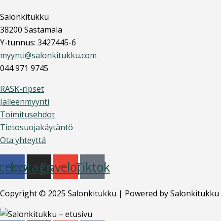
Salonkitukku
38200 Sastamala
Y-tunnus: 3427445-6
myynti@salonkitukku.com
044 971 9745
RASK-ripset
Jälleenmyynti
Toimitusehdot
Tietosuojakäytäntö
Ota yhteyttä
cebook
Instagram
Envelope
Tiktok
Copyright © 2025 Salonkitukku | Powered by Salonkitukku