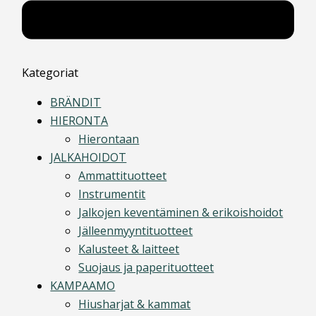
Kategoriat
BRÄNDIT
HIERONTA
Hierontaan
JALKAHOIDOT
Ammattituotteet
Instrumentit
Jalkojen keventäminen & erikoishoidot
Jälleenmyyntituotteet
Kalusteet & laitteet
Suojaus ja paperituotteet
KAMPAAMO
Hiusharjat & kammat