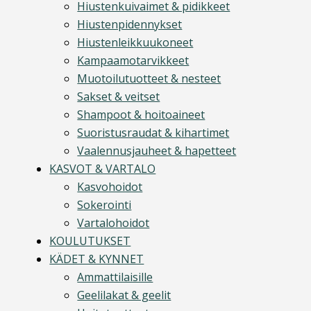
Hiustenkuivaimet & pidikkeet
Hiustenpidennykset
Hiustenleikkuukoneet
Kampaamotarvikkeet
Muotoilutuotteet & nesteet
Sakset & veitset
Shampoot & hoitoaineet
Suoristusraudat & kihartimet
Vaalennusjauheet & hapetteet
KASVOT & VARTALO
Kasvohoidot
Sokerointi
Vartalohoidot
KOULUTUKSET
KÄDET & KYNNET
Ammattilaisille
Geelilakat & geelit