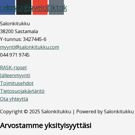
cebook
Instagram
Envelope
Tiktok
Salonkitukku
38200 Sastamala
Y-tunnus: 3427445-6
myynti@salonkitukku.com
044 971 9745
RASK-ripset
Jälleenmyynti
Toimitusehdot
Tietosuojakäytäntö
Ota yhteyttä
Copyright © 2025 Salonkitukku | Powered by Salonkitukku
Arvostamme yksityisyyttäsi