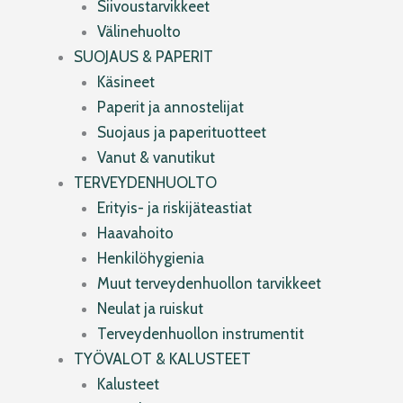
Siivoustarvikkeet
Välinehuolto
SUOJAUS & PAPERIT
Käsineet
Paperit ja annostelijat
Suojaus ja paperituotteet
Vanut & vanutikut
TERVEYDENHUOLTO
Erityis- ja riskijäteastiat
Haavahoito
Henkilöhygienia
Muut terveydenhuollon tarvikkeet
Neulat ja ruiskut
Terveydenhuollon instrumentit
TYÖVALOT & KALUSTEET
Kalusteet