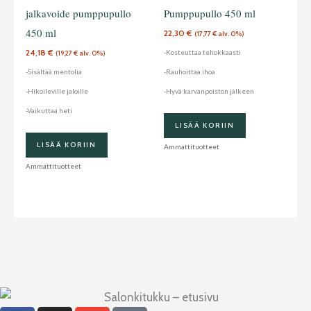
jalkavoide pumppupullo
Pumppupullo 450 ml
450 ml
22,30
€
(
17,77
€
alv. 0%)
24,18
€
-Kosteuttaa tehokkaasti
(
19,27
€
alv. 0%)
-Sisältää mentolia
-Rauhoittaa ihoa
-Hikoileville jaloille
-Hyvä karvanpoiston jälkeen
-Vaikuttaa heti
LISÄÄ KORIIN
LISÄÄ KORIIN
Ammattituotteet
Ammattituotteet