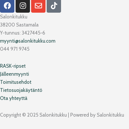
F
I
E
T
a
n
n
i
c
s
v
k
Salonkitukku
e
t
e
t
38200 Sastamala
b
a
l
o
Y-tunnus: 3427445-6
o
g
o
k
myynti@salonkitukku.com
o
r
p
044 971 9745
k
a
e
m
RASK-ripset
Jälleenmyynti
Toimitusehdot
Tietosuojakäytäntö
Ota yhteyttä
Copyright © 2025 Salonkitukku | Powered by Salonkitukku