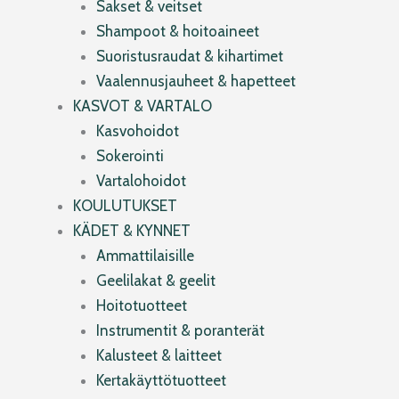
Sakset & veitset
Shampoot & hoitoaineet
Suoristusraudat & kihartimet
Vaalennusjauheet & hapetteet
KASVOT & VARTALO
Kasvohoidot
Sokerointi
Vartalohoidot
KOULUTUKSET
KÄDET & KYNNET
Ammattilaisille
Geelilakat & geelit
Hoitotuotteet
Instrumentit & poranterät
Kalusteet & laitteet
Kertakäyttötuotteet