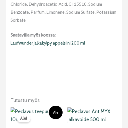
Chloride, Dehydroacetic Acid, CI 15510, Sodium
Benzoate, Parfum, Limonene, Sodium Sulfate, Potassium
Sorbate
Saatavilla myös koossa:
Laufwunder jalkakylpy appelsiini 200 ml
Tutustu myös
Alkuperäinen
Nykyinen
Ale
hinta
hinta
Ale!
oli:
on:
10,50 €.
8,90 €.