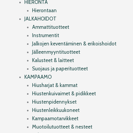
HIERONTA
Hierontaan
JALKAHOIDOT
Ammattituotteet
Instrumentit
Jalkojen keventäminen & erikoishoidot
Jälleenmyyntituotteet
Kalusteet & laitteet
Suojaus ja paperituotteet
KAMPAAMO
Hiusharjat & kammat
Hiustenkuivaimet & pidikkeet
Hiustenpidennykset
Hiustenleikkuukoneet
Kampaamotarvikkeet
Muotoilutuotteet & nesteet