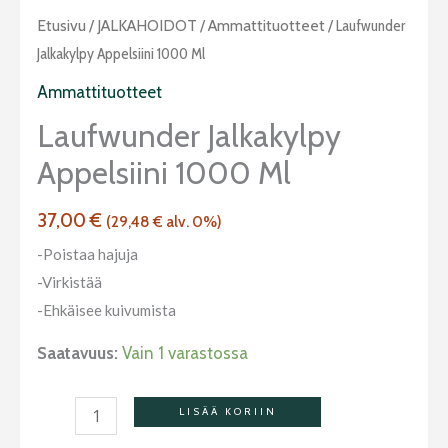
Laufwunder
Etusivu
/
JALKAHOIDOT
/
Ammattituotteet
/ Laufwunder
jalkakylpy
Jalkakylpy Appelsiini 1000 Ml
appelsiini
Ammattituotteet
1000
Laufwunder Jalkakylpy
ml
Appelsiini 1000 Ml
määrä
37,00
€
(
29,48
€
alv. 0%)
-Poistaa hajuja
-Virkistää
-Ehkäisee kuivumista
Saatavuus:
Vain 1 varastossa
LISÄÄ KORIIN