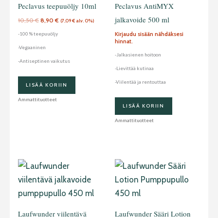
Peclavus teepuuöljy 10ml
Peclavus AntiMYX
jalkavoide 500 ml
10,50
€
8,90
€
(
7,09
€
alv. 0%)
Kirjaudu sisään nähdäksesi
-100 % teepuuöljy
hinnat.
-Vegaaninen
-Jalkasienen hoitoon
-Antiseptinen vaikutus
-Lievittää kutinaa
-Viilentää ja rentouttaa
LISÄÄ KORIIN
Ammattituotteet
LISÄÄ KORIIN
Ammattituotteet
Laufwunder viilentävä
Laufwunder Sääri Lotion