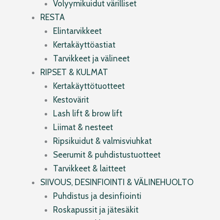
Volyymikuidut värilliset
RESTA
Elintarvikkeet
Kertakäyttöastiat
Tarvikkeet ja välineet
RIPSET & KULMAT
Kertakäyttötuotteet
Kestovärit
Lash lift & brow lift
Liimat & nesteet
Ripsikuidut & valmisviuhkat
Seerumit & puhdistustuotteet
Tarvikkeet & laitteet
SIIVOUS, DESINFIOINTI & VÄLINEHUOLTO
Puhdistus ja desinfiointi
Roskapussit ja jätesäkit