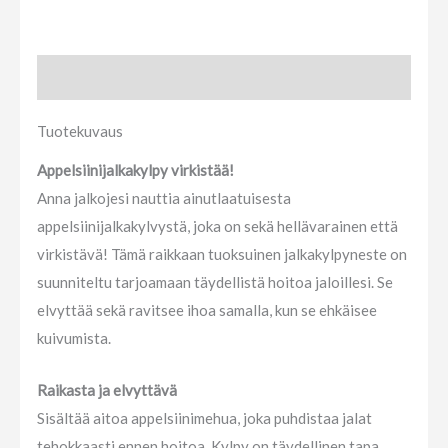
Tuotekuvaus
Tuotekuvaus
Appelsiinijalkakylpy virkistää!
Anna jalkojesi nauttia ainutlaatuisesta
appelsiinijalkakylvystä, joka on sekä hellävarainen että
virkistävä! Tämä raikkaan tuoksuinen jalkakylpyneste on
suunniteltu tarjoamaan täydellistä hoitoa jaloillesi. Se
elvyttää sekä ravitsee ihoa samalla, kun se ehkäisee
kuivumista.
Raikasta ja elvyttävä
Sisältää aitoa appelsiinimehua, joka puhdistaa jalat
tehokkaasti ennen hoitoa. Kylpy on täydellinen tapa