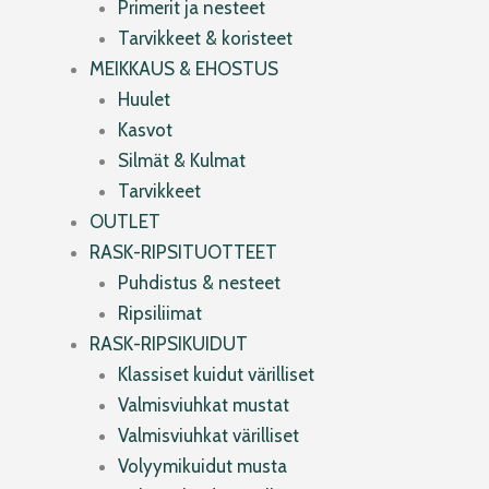
Primerit ja nesteet
Tarvikkeet & koristeet
MEIKKAUS & EHOSTUS
Huulet
Kasvot
Silmät & Kulmat
Tarvikkeet
OUTLET
RASK-RIPSITUOTTEET
Puhdistus & nesteet
Ripsiliimat
RASK-RIPSIKUIDUT
Klassiset kuidut värilliset
Valmisviuhkat mustat
Valmisviuhkat värilliset
Volyymikuidut musta