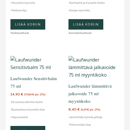
-Hauraille kynsille
-Karhealle ja kuivalle iholle
-Hoitava öljy
-Korjaa vaurioita
LISÄÄ KORIIN
LISÄÄ KORIIN
Hoitotuotteet
Ammattituotteet
Laufwunder Sensitivbalm
75 ml
Laufwunder lämmittävä
jalkavoide 75 ml
24,90
€
(
19,84
€
alv. 0%)
myyntikoko
-Ekseema-alttiille iholle
8,40
€
-Rauhoittaa ärtynyttä ihoa
(
6,69
€
alv. 0%)
-Hajusteeton
-Lämmittää kylmiä jalkoja
-Pehmentää ihoa