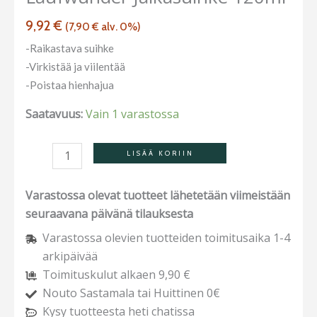
9,92
€
(
7,90
€
alv. 0%)
-Raikastava suihke
-Virkistää ja viilentää
-Poistaa hienhajua
Saatavuus:
Vain 1 varastossa
LISÄÄ KORIIN
Varastossa olevat tuotteet lähetetään viimeistään
seuraavana päivänä tilauksesta
Varastossa olevien tuotteiden toimitusaika 1-4
arkipäivää
Toimituskulut alkaen 9,90 €
Nouto Sastamala tai Huittinen 0€
Kysy tuotteesta heti chatissa