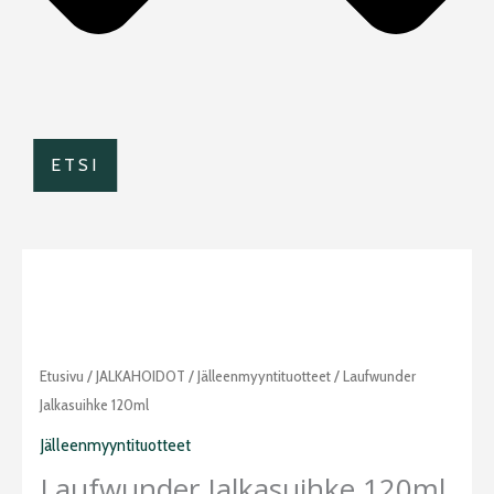
ETSI
Laufwunder
Etusivu
/
JALKAHOIDOT
/
Jälleenmyyntituotteet
/ Laufwunder
jalkasuihke
Jalkasuihke 120ml
120ml
Jälleenmyyntituotteet
määrä
Laufwunder Jalkasuihke 120ml