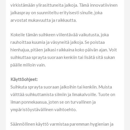
virkistämään ylirasittuneita jalkoja. Tämä innovatiivinen
jalkaspray on suunniteltu erityisesti sinulle, joka
arvostat mukavuutta ja raikkautta.
Kokeile tämän suihkeen viilentävää vaikutusta, joka
rauhoittaa kuumia ja väsyneitä jalkoja. Se poistaa
hienhajua, pitäen jalkasi raikkaina koko päivän ajan. Voit
suihkuttaa sprayta suoraan kenkiin tai lisätä sitä sukan
päälle milloin vain.
Käyttöohjeet:
Suihkuta sprayta suoraan jalkoihin tai kenkiin. Muista
välttää suihkuttamista silmiin ja limakalvoille. Tuote on
ilman ponnekaasua, joten se on turvallinen ja
ympäristöystävällinen vaihtoehto.
Säännöllinen käyttö varmistaa paremman hygienian ja