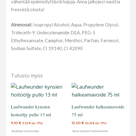
vähentää epämiellyttäviä hajuja. Anna jalkojesi nauttia
freesistä olosta!
Ainesosat:
Isopropyl Alcohol, Aqua, Propylene Glycol,
Trideceth-9, Undecylenamide DEA, PEG-5
Ethylhexanoate, Camphor, Menthol, Parfum, Farnesol,
Sodium Sulfate, CI 19140, CI 42090
Tutustu myös
Laufwunder kynsien
Laufwunder halkeamavoide
hoitoöljy pullo 13 ml
75 ml
9,10
€
15,50
€
(
7,25
€
alv. 0%)
(
12,35
€
alv. 0%)
-Sisältää vitamiineja
-Sano hyvästit halkeamille