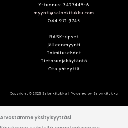
o
r
p
Y-tunnus: 3427445-6
k
a
e
myynti@salonkitukku.com
m
044 971 9745
RASK-ripset
Jälleenmyynti
Toimitusehdot
Tietosuojakäytäntö
Ota yhteyttä
Copyright © 2025 Salonkitukku | Powered by Salonkitukku
Arvostamme yksityisyyttäsi
Käytämme evästeitä parantaaksemme