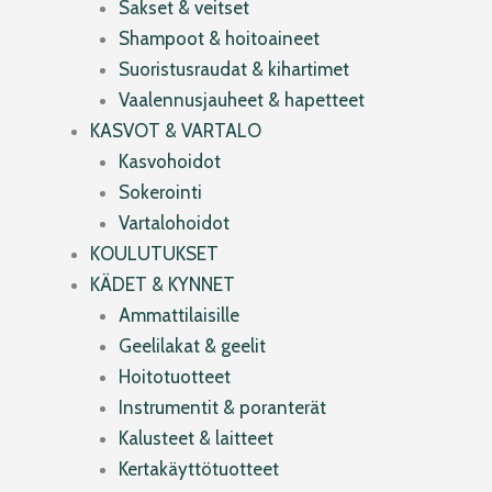
Sakset & veitset
Shampoot & hoitoaineet
Suoristusraudat & kihartimet
Vaalennusjauheet & hapetteet
KASVOT & VARTALO
Kasvohoidot
Sokerointi
Vartalohoidot
KOULUTUKSET
KÄDET & KYNNET
Ammattilaisille
Geelilakat & geelit
Hoitotuotteet
Instrumentit & poranterät
Kalusteet & laitteet
Kertakäyttötuotteet