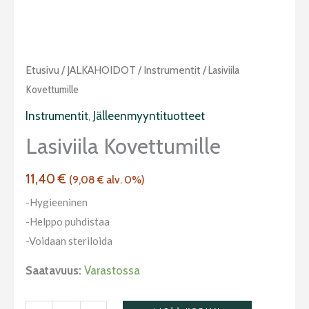
Lasiviila
Etusivu
/
JALKAHOIDOT
/
Instrumentit
/ Lasiviila
kovettumille
Kovettumille
määrä
Instrumentit
,
Jälleenmyyntituotteet
Lasiviila Kovettumille
11,40
€
(
9,08
€
alv. 0%)
-Hygieeninen
-Helppo puhdistaa
-Voidaan steriloida
Saatavuus:
Varastossa