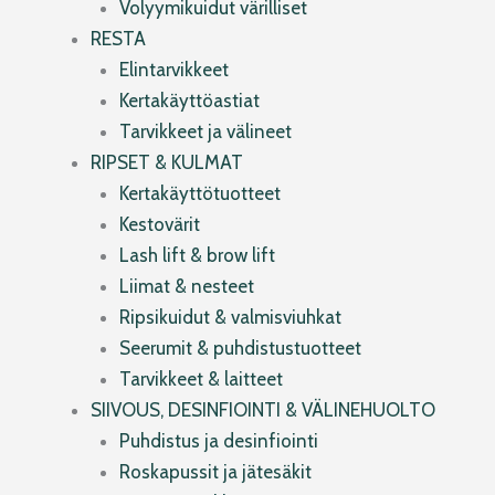
Volyymikuidut värilliset
RESTA
Elintarvikkeet
Kertakäyttöastiat
Tarvikkeet ja välineet
RIPSET & KULMAT
Kertakäyttötuotteet
Kestovärit
Lash lift & brow lift
Liimat & nesteet
Ripsikuidut & valmisviuhkat
Seerumit & puhdistustuotteet
Tarvikkeet & laitteet
SIIVOUS, DESINFIOINTI & VÄLINEHUOLTO
Puhdistus ja desinfiointi
Roskapussit ja jätesäkit