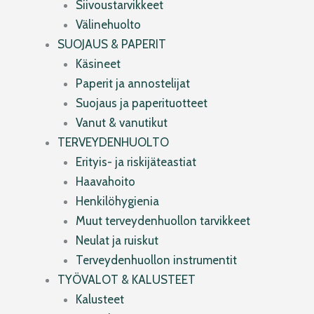
Siivoustarvikkeet
Välinehuolto
SUOJAUS & PAPERIT
Käsineet
Paperit ja annostelijat
Suojaus ja paperituotteet
Vanut & vanutikut
TERVEYDENHUOLTO
Erityis- ja riskijäteastiat
Haavahoito
Henkilöhygienia
Muut terveydenhuollon tarvikkeet
Neulat ja ruiskut
Terveydenhuollon instrumentit
TYÖVALOT & KALUSTEET
Kalusteet