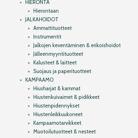
HIERONTA
Hierontaan
JALKAHOIDOT
Ammattituotteet
Instrumentit
Jalkojen keventäminen & erikoishoidot
Jälleenmyyntituotteet
Kalusteet & laitteet
Suojaus ja paperituotteet
KAMPAAMO
Hiusharjat & kammat
Hiustenkuivaimet & pidikkeet
Hiustenpidennykset
Hiustenleikkuukoneet
Kampaamotarvikkeet
Muotoilutuotteet & nesteet