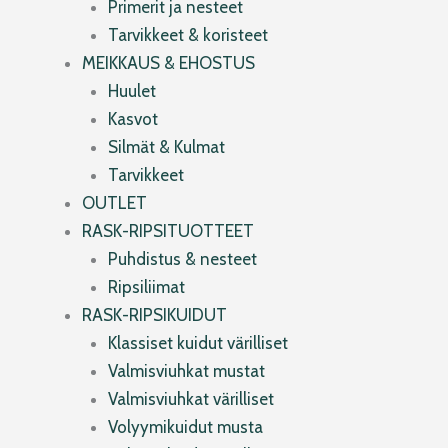
Primerit ja nesteet
Tarvikkeet & koristeet
MEIKKAUS & EHOSTUS
Huulet
Kasvot
Silmät & Kulmat
Tarvikkeet
OUTLET
RASK-RIPSITUOTTEET
Puhdistus & nesteet
Ripsiliimat
RASK-RIPSIKUIDUT
Klassiset kuidut värilliset
Valmisviuhkat mustat
Valmisviuhkat värilliset
Volyymikuidut musta