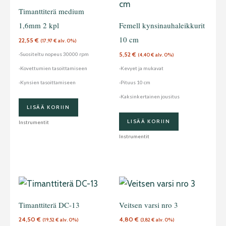
Timanttiterä medium
1,6mm 2 kpl
Femell kynsinauhaleikkurit
10 cm
22,55
€
(
17,97
€
alv. 0%)
5,52
€
-Suositeltu nopeus 30000 rpm
(
4,40
€
alv. 0%)
-Kovettumien tasoittamiseen
-Kevyet ja mukavat
-Kynsien tasoittamiseen
-Pituus 10 cm
-Kaksinkertainen jousitus
LISÄÄ KORIIN
LISÄÄ KORIIN
Instrumentit
Instrumentit
Timanttiterä DC-13
Veitsen varsi nro 3
24,50
€
4,80
€
(
19,52
€
alv. 0%)
(
3,82
€
alv. 0%)