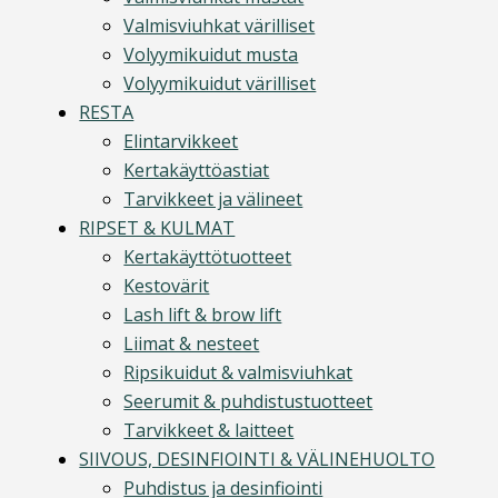
Valmisviuhkat värilliset
Volyymikuidut musta
Volyymikuidut värilliset
RESTA
Elintarvikkeet
Kertakäyttöastiat
Tarvikkeet ja välineet
RIPSET & KULMAT
Kertakäyttötuotteet
Kestovärit
Lash lift & brow lift
Liimat & nesteet
Ripsikuidut & valmisviuhkat
Seerumit & puhdistustuotteet
Tarvikkeet & laitteet
SIIVOUS, DESINFIOINTI & VÄLINEHUOLTO
Puhdistus ja desinfiointi