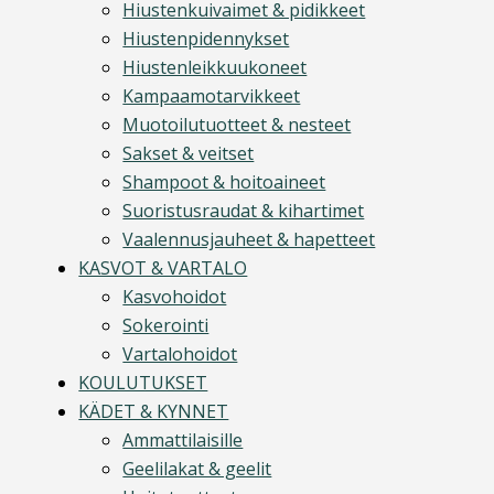
Hiustenkuivaimet & pidikkeet
Hiustenpidennykset
Hiustenleikkuukoneet
Kampaamotarvikkeet
Muotoilutuotteet & nesteet
Sakset & veitset
Shampoot & hoitoaineet
Suoristusraudat & kihartimet
Vaalennusjauheet & hapetteet
KASVOT & VARTALO
Kasvohoidot
Sokerointi
Vartalohoidot
KOULUTUKSET
KÄDET & KYNNET
Ammattilaisille
Geelilakat & geelit