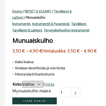
Etusivu
/
RIPSET & KULMAT
/
Tarvikkeet &
Laitteet
/ Munuaiskulho
,
,
,
Instrumentit
Instrumentit & Poranterät
Tarvikkeet
,
Tarvikkeet & Laitteet
Terveydenhuollon Instrumentit
Munuaiskulho
3,50
€
–
4,90
€
Hintaluokka: 3,50 € - 4,90 €
– Kaksi kokoa
– Voidaan desinfioida ja steriloida
– Monta käyttötarkoitusta
Koko
Poista
Munuaiskulho määrä
-
+
LISÄÄ KORIIN