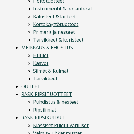
Hoitotuotteet
Instrumentit & poranterät
Kalusteet & laitteet
Kertakäyttötuotteet
Primerit ja nesteet
Tarvikkeet & koristeet
MEIKKAUS & EHOSTUS
Huulet
Kasvot
Silmät & Kulmat
Tarvikkeet
OUTLET
RASK-RIPSITUOTTEET
Puhdistus & nesteet
Ripsiliimat
RASK-RIPSIKUIDUT
Klassiset kuidut värilliset
Valmisviuhkat mustat