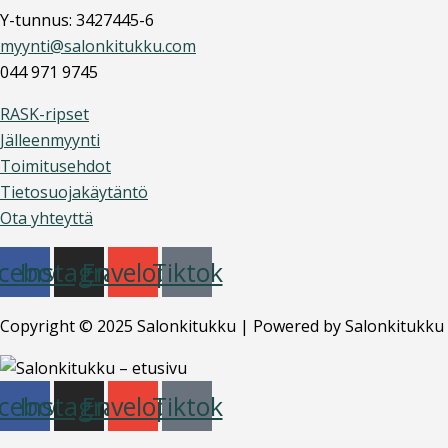
Y-tunnus: 3427445-6
myynti@salonkitukku.com
044 971 9745
RASK-ripset
Jälleenmyynti
Toimitusehdot
Tietosuojakäytäntö
Ota yhteyttä
cebook
Instagram
Envelope
Tiktok
Copyright © 2025 Salonkitukku | Powered by Salonkitukku
cebook
Instagram
Envelope
Tiktok