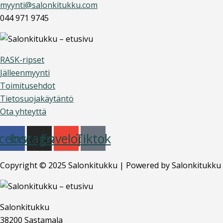
myynti@salonkitukku.com
044 971 9745
RASK-ripset
Jälleenmyynti
Toimitusehdot
Tietosuojakäytäntö
Ota yhteyttä
cebook
Instagram
Envelope
Tiktok
Copyright © 2025 Salonkitukku | Powered by Salonkitukku
Salonkitukku
38200 Sastamala