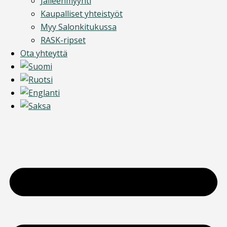
Jälleenmyynti
Kaupalliset yhteistyöt
Myy Salonkitukussa
RASK-ripset
Ota yhteyttä