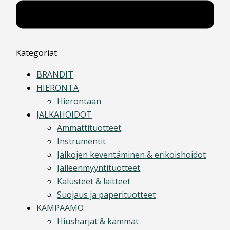
Kategoriat
BRÄNDIT
HIERONTA
Hierontaan
JALKAHOIDOT
Ammattituotteet
Instrumentit
Jalkojen keventäminen & erikoishoidot
Jälleenmyyntituotteet
Kalusteet & laitteet
Suojaus ja paperituotteet
KAMPAAMO
Hiusharjat & kammat