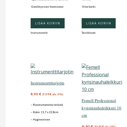
-Geelikynsien hiomiseen
-Vino kärki
LISÄÄ KORIIN
LISÄÄ KORIIN
Instrumentit
Tarvikkeet
Instrumenttitarjotin
8,90
€
(
7,09
€
alv. 0%)
Femell Professional
– Ruostumatonta terästä
kynsinauhaleikkuri 10
– Koko: 11,7 x 22,8cm
cm
– Hygieeninen
16,90
€
(
13,47
€
alv. 0%)