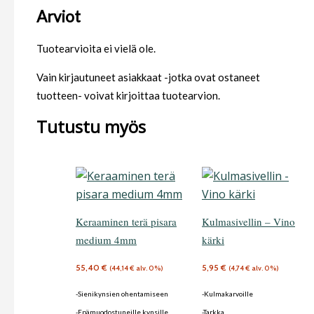
Arviot
Tuotearvioita ei vielä ole.
Vain kirjautuneet asiakkaat -jotka ovat ostaneet
tuotteen- voivat kirjoittaa tuotearvion.
Tutustu myös
Keraaminen terä pisara
Kulmasivellin – Vino
medium 4mm
kärki
55,40
€
5,95
€
(
44,14
€
alv. 0%)
(
4,74
€
alv. 0%)
-Sienikynsien ohentamiseen
-Kulmakarvoille
-Epämuodostuneille kynsille
-Tarkka