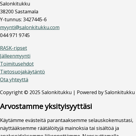
Salonkitukku
38200 Sastamala
Y-tunnus: 3427445-6
myynti@salonkitukku.com
044 971 9745
RASK-ripset
Jälleenmyynti
Toimitusehdot
Tietosuojakäytäntö
Ota yhteyttä
Copyright © 2025 Salonkitukku | Powered by Salonkitukku
Arvostamme yksityisyyttäsi
Käytämme evästeitä parantaaksemme selauskokemustasi,
näyttääksemme räätälöityjä mainoksia tai sisältöä ja
analysoidaksemme liikennettämme. Napsauttamalla