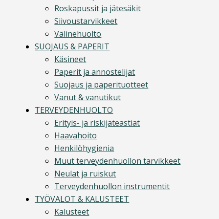
Roskapussit ja jätesäkit
Siivoustarvikkeet
Välinehuolto
SUOJAUS & PAPERIT
Käsineet
Paperit ja annostelijat
Suojaus ja paperituotteet
Vanut & vanutikut
TERVEYDENHUOLTO
Erityis- ja riskijäteastiat
Haavahoito
Henkilöhygienia
Muut terveydenhuollon tarvikkeet
Neulat ja ruiskut
Terveydenhuollon instrumentit
TYÖVALOT & KALUSTEET
Kalusteet