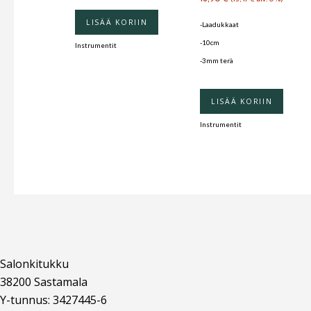
LISÄÄ KORIIN
-Laadukkaat
-10cm
Instrumentit
-3mm terä
LISÄÄ KORIIN
Instrumentit
Salonkitukku
38200 Sastamala
Y-tunnus: 3427445-6