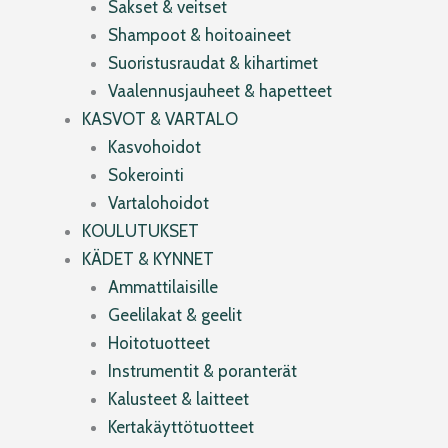
Sakset & veitset
Shampoot & hoitoaineet
Suoristusraudat & kihartimet
Vaalennusjauheet & hapetteet
KASVOT & VARTALO
Kasvohoidot
Sokerointi
Vartalohoidot
KOULUTUKSET
KÄDET & KYNNET
Ammattilaisille
Geelilakat & geelit
Hoitotuotteet
Instrumentit & poranterät
Kalusteet & laitteet
Kertakäyttötuotteet