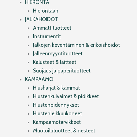
HIERONTA
Hierontaan
JALKAHOIDOT
Ammattituotteet
Instrumentit
Jalkojen keventäminen & erikoishoidot
Jälleenmyyntituotteet
Kalusteet & laitteet
Suojaus ja paperituotteet
KAMPAAMO
Hiusharjat & kammat
Hiustenkuivaimet & pidikkeet
Hiustenpidennykset
Hiustenleikkuukoneet
Kampaamotarvikkeet
Muotoilutuotteet & nesteet