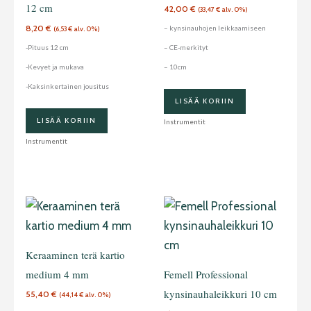
12 cm
42,00
€
(
33,47
€
alv. 0%)
8,20
€
– kynsinauhojen leikkaamiseen
(
6,53
€
alv. 0%)
-Pituus 12 cm
– CE-merkityt
-Kevyet ja mukava
– 10cm
-Kaksinkertainen jousitus
LISÄÄ KORIIN
LISÄÄ KORIIN
Instrumentit
Instrumentit
Keraaminen terä kartio
medium 4 mm
Femell Professional
kynsinauhaleikkuri 10 cm
55,40
€
(
44,14
€
alv. 0%)