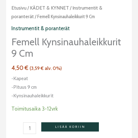
Femell
Etusivu
/
KÄDET & KYNNET
/
Instrumentit &
kynsinauhaleikkurit
poranterät
/ Femell Kynsinauhaleikkurit 9 Cm
9
Instrumentit & poranterät
cm
Femell Kynsinauhaleikkurit
määrä
9 Cm
4,50
€
(
3,59
€
alv. 0%)
-Kapeat
-Pituus 9 cm
-Kynsinauhaleikkurit
Toimitusaika 3-12vrk
LISÄÄ KORIIN