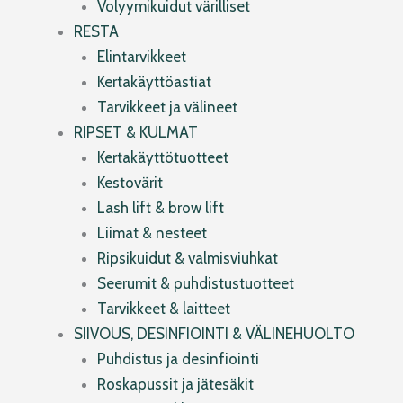
Volyymikuidut värilliset
RESTA
Elintarvikkeet
Kertakäyttöastiat
Tarvikkeet ja välineet
RIPSET & KULMAT
Kertakäyttötuotteet
Kestovärit
Lash lift & brow lift
Liimat & nesteet
Ripsikuidut & valmisviuhkat
Seerumit & puhdistustuotteet
Tarvikkeet & laitteet
SIIVOUS, DESINFIOINTI & VÄLINEHUOLTO
Puhdistus ja desinfiointi
Roskapussit ja jätesäkit