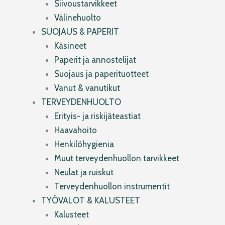
Siivoustarvikkeet
Välinehuolto
SUOJAUS & PAPERIT
Käsineet
Paperit ja annostelijat
Suojaus ja paperituotteet
Vanut & vanutikut
TERVEYDENHUOLTO
Erityis- ja riskijäteastiat
Haavahoito
Henkilöhygienia
Muut terveydenhuollon tarvikkeet
Neulat ja ruiskut
Terveydenhuollon instrumentit
TYÖVALOT & KALUSTEET
Kalusteet