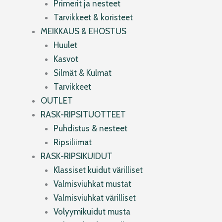
Primerit ja nesteet
Tarvikkeet & koristeet
MEIKKAUS & EHOSTUS
Huulet
Kasvot
Silmät & Kulmat
Tarvikkeet
OUTLET
RASK-RIPSITUOTTEET
Puhdistus & nesteet
Ripsiliimat
RASK-RIPSIKUIDUT
Klassiset kuidut värilliset
Valmisviuhkat mustat
Valmisviuhkat värilliset
Volyymikuidut musta