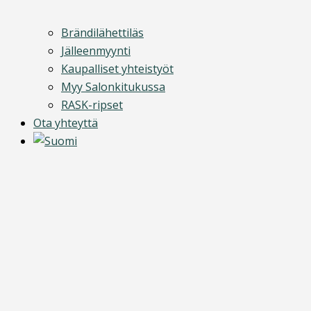
Brändilähettiläs
Jälleenmyynti
Kaupalliset yhteistyöt
Myy Salonkitukussa
RASK-ripset
Ota yhteyttä