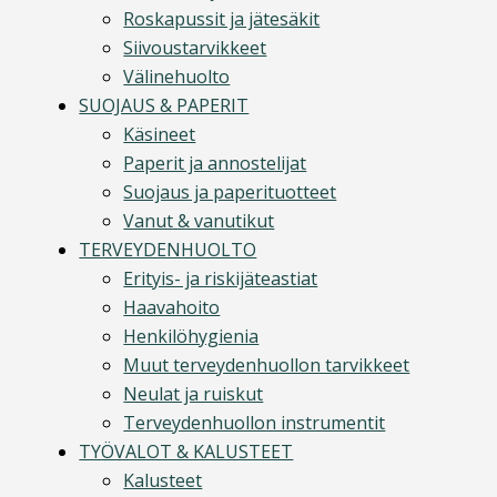
Roskapussit ja jätesäkit
Siivoustarvikkeet
Välinehuolto
SUOJAUS & PAPERIT
Käsineet
Paperit ja annostelijat
Suojaus ja paperituotteet
Vanut & vanutikut
TERVEYDENHUOLTO
Erityis- ja riskijäteastiat
Haavahoito
Henkilöhygienia
Muut terveydenhuollon tarvikkeet
Neulat ja ruiskut
Terveydenhuollon instrumentit
TYÖVALOT & KALUSTEET
Kalusteet