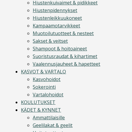
Hiustenkuivaimet & pidikkeet
Hiustenpidennykset
Hiustenleikkuukoneet
Kampaamotarvikkeet
Muotoilutuotteet & nesteet
Sakset & veitset
Shampoot & hoitoaineet
Suoristusraudat & kihartimet
Vaalennusjauheet & hapetteet
KASVOT & VARTALO
Kasvohoidot
Sokerointi
Vartalohoidot
KOULUTUKSET
KÄDET & KYNNET
Ammattilaisille
Geelilakat & geelit