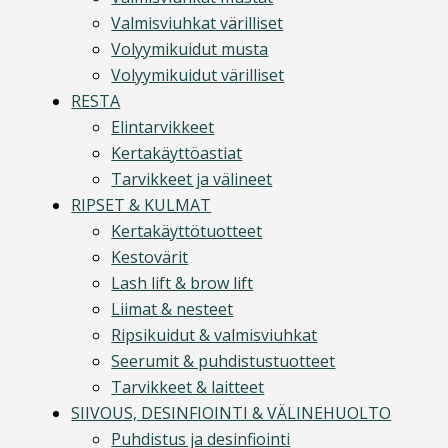
Valmisviuhkat värilliset
Volyymikuidut musta
Volyymikuidut värilliset
RESTA
Elintarvikkeet
Kertakäyttöastiat
Tarvikkeet ja välineet
RIPSET & KULMAT
Kertakäyttötuotteet
Kestovärit
Lash lift & brow lift
Liimat & nesteet
Ripsikuidut & valmisviuhkat
Seerumit & puhdistustuotteet
Tarvikkeet & laitteet
SIIVOUS, DESINFIOINTI & VÄLINEHUOLTO
Puhdistus ja desinfiointi