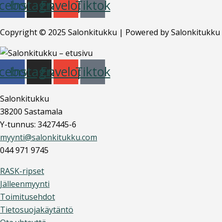
cebook
Instagram
Envelope
Tiktok
Copyright © 2025 Salonkitukku | Powered by Salonkitukku
cebook
Instagram
Envelope
Tiktok
Salonkitukku
38200 Sastamala
Y-tunnus: 3427445-6
myynti@salonkitukku.com
044 971 9745
RASK-ripset
Jälleenmyynti
Toimitusehdot
Tietosuojakäytäntö