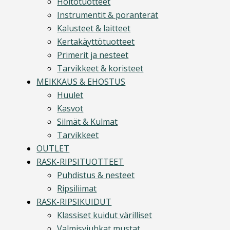
Hoitotuotteet
Instrumentit & poranterät
Kalusteet & laitteet
Kertakäyttötuotteet
Primerit ja nesteet
Tarvikkeet & koristeet
MEIKKAUS & EHOSTUS
Huulet
Kasvot
Silmät & Kulmat
Tarvikkeet
OUTLET
RASK-RIPSITUOTTEET
Puhdistus & nesteet
Ripsiliimat
RASK-RIPSIKUIDUT
Klassiset kuidut värilliset
Valmisviuhkat mustat