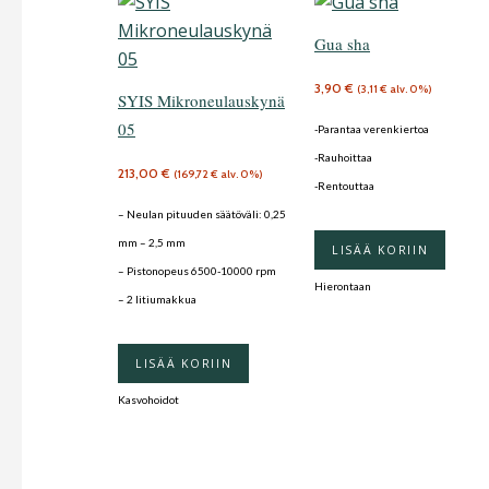
Gua sha
3,90
€
(
3,11
€
alv. 0%)
SYIS Mikroneulauskynä
05
-Parantaa verenkiertoa
-Rauhoittaa
213,00
€
(
169,72
€
alv. 0%)
-Rentouttaa
– Neulan pituuden säätöväli: 0,25
mm – 2,5 mm
LISÄÄ KORIIN
– Pistonopeus 6500-10000 rpm
Hierontaan
– 2 litiumakkua
LISÄÄ KORIIN
Kasvohoidot