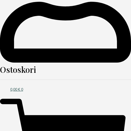
Ostoskori
0,00
€
0