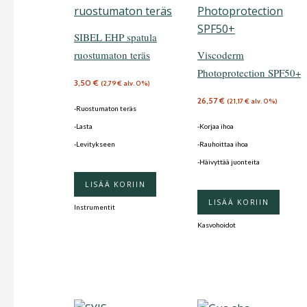
SIBEL EHP spatula
ruostumaton teräs
Viscoderm
Photoprotection SPF50+
3,50
€
(
2,79
€
alv. 0%)
26,57
€
(
21,17
€
alv. 0%)
-Ruostumaton teräs
-Lasta
-Korjaa ihoa
-Levitykseen
-Rauhoittaa ihoa
-Häivyttää juonteita
LISÄÄ KORIIN
LISÄÄ KORIIN
Instrumentit
Kasvohoidot