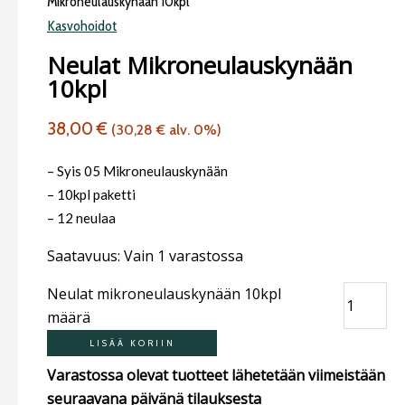
Mikroneulauskynään 10kpl
Kasvohoidot
Neulat Mikroneulauskynään
10kpl
38,00
€
(
30,28
€
alv. 0%)
– Syis 05 Mikroneulauskynään
– 10kpl paketti
– 12 neulaa
Saatavuus:
Vain 1 varastossa
Neulat mikroneulauskynään 10kpl
määrä
LISÄÄ KORIIN
Varastossa olevat tuotteet lähetetään viimeistään
seuraavana päivänä tilauksesta