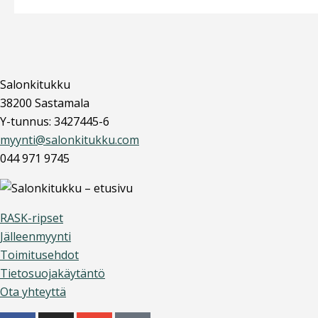
Salonkitukku
38200 Sastamala
Y-tunnus: 3427445-6
myynti@salonkitukku.com
044 971 9745
RASK-ripset
Jälleenmyynti
Toimitusehdot
Tietosuojakäytäntö
Ota yhteyttä