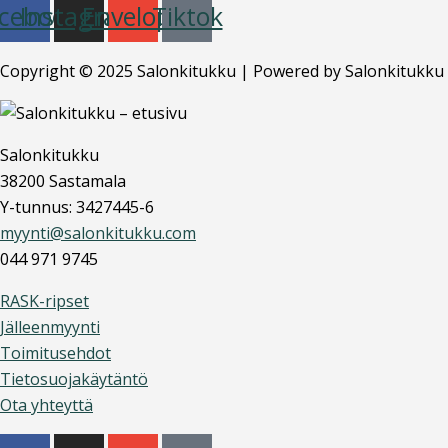
cebook
Instagram
Envelope
Tiktok
Copyright © 2025 Salonkitukku | Powered by Salonkitukku
Salonkitukku
38200 Sastamala
Y-tunnus: 3427445-6
myynti@salonkitukku.com
044 971 9745
RASK-ripset
Jälleenmyynti
Toimitusehdot
Tietosuojakäytäntö
Ota yhteyttä