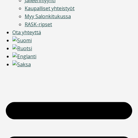
Jälleenmyynti
Kaupalliset yhteistyöt
Myy Salonkitukussa
RASK-ripset
Ota yhteyttä