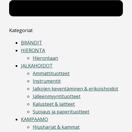
Kategoriat
BRÄNDIT
HIERONTA
Hierontaan
JALKAHOIDOT
Ammattituotteet
Instrumentit
Jalkojen keventäminen & erikoishoidot
Jälleenmyyntituotteet
Kalusteet & laitteet
Suojaus ja paperituotteet
KAMPAAMO
Hiusharjat & kammat