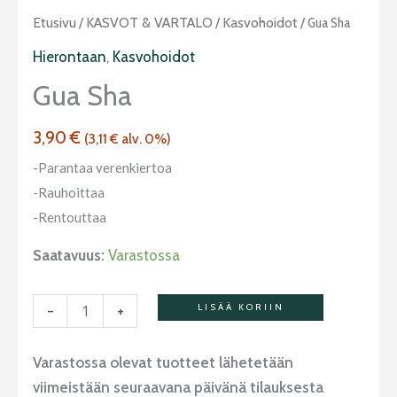
Gua
Etusivu
/
KASVOT & VARTALO
/
Kasvohoidot
/ Gua Sha
sha
Hierontaan
,
Kasvohoidot
määrä
Gua Sha
3,90
€
(
3,11
€
alv. 0%)
-Parantaa verenkiertoa
-Rauhoittaa
-Rentouttaa
Saatavuus:
Varastossa
-
+
LISÄÄ KORIIN
Varastossa olevat tuotteet lähetetään
viimeistään seuraavana päivänä tilauksesta