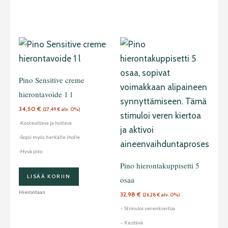
Pino Sensitive creme
hierontavoide 1 l
34,50
€
(
27,49
€
alv. 0%)
-Kosteuttava ja hoitava
-Sopii myös herkälle iholle
-Hyvä pito
Pino hierontakuppisetti 5
LISÄÄ KORIIN
osaa
Hierontaan
32,98
€
(
26,28
€
alv. 0%)
– Stimuloi verenkiertoa
– Kestävä