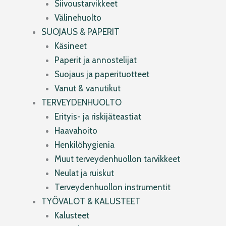
Siivoustarvikkeet
Välinehuolto
SUOJAUS & PAPERIT
Käsineet
Paperit ja annostelijat
Suojaus ja paperituotteet
Vanut & vanutikut
TERVEYDENHUOLTO
Erityis- ja riskijäteastiat
Haavahoito
Henkilöhygienia
Muut terveydenhuollon tarvikkeet
Neulat ja ruiskut
Terveydenhuollon instrumentit
TYÖVALOT & KALUSTEET
Kalusteet