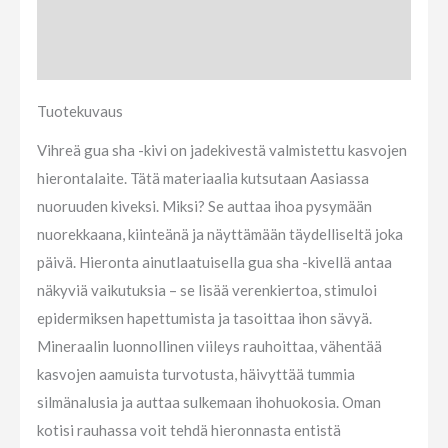
Tuotekuvaus
Arviot (0)
Tuotekuvaus
Vihreä gua sha -kivi on jadekivestä valmistettu kasvojen
hierontalaite. Tätä materiaalia kutsutaan Aasiassa
nuoruuden kiveksi. Miksi? Se auttaa ihoa pysymään
nuorekkaana, kiinteänä ja näyttämään täydelliseltä joka
päivä. Hieronta ainutlaatuisella gua sha -kivellä antaa
näkyviä vaikutuksia – se lisää verenkiertoa, stimuloi
epidermiksen hapettumista ja tasoittaa ihon sävyä.
Mineraalin luonnollinen viileys rauhoittaa, vähentää
kasvojen aamuista turvotusta, häivyttää tummia
silmänalusia ja auttaa sulkemaan ihohuokosia. Oman
kotisi rauhassa voit tehdä hieronnasta entistä