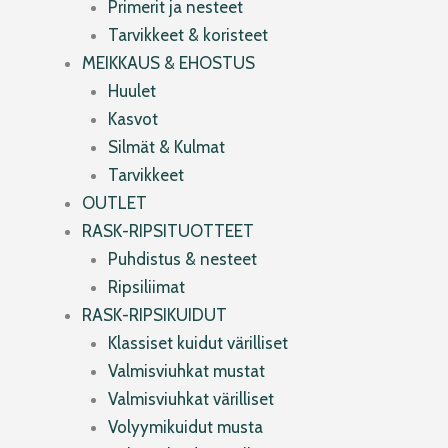
Primerit ja nesteet
Tarvikkeet & koristeet
MEIKKAUS & EHOSTUS
Huulet
Kasvot
Silmät & Kulmat
Tarvikkeet
OUTLET
RASK-RIPSITUOTTEET
Puhdistus & nesteet
Ripsiliimat
RASK-RIPSIKUIDUT
Klassiset kuidut värilliset
Valmisviuhkat mustat
Valmisviuhkat värilliset
Volyymikuidut musta