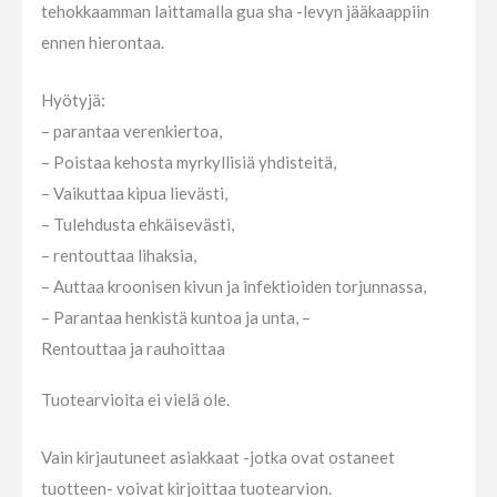
tehokkaamman laittamalla gua sha -levyn jääkaappiin
ennen hierontaa.
Hyötyjä:
– parantaa verenkiertoa,
– Poistaa kehosta myrkyllisiä yhdisteitä,
– Vaikuttaa kipua lievästi,
– Tulehdusta ehkäisevästi,
– rentouttaa lihaksia,
– Auttaa kroonisen kivun ja infektioiden torjunnassa,
– Parantaa henkistä kuntoa ja unta, –
Rentouttaa ja rauhoittaa
Tuotearvioita ei vielä ole.
Vain kirjautuneet asiakkaat -jotka ovat ostaneet
tuotteen- voivat kirjoittaa tuotearvion.