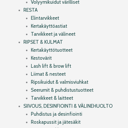
Volyymikuidut värilliset
RESTA
Elintarvikkeet
Kertakäyttöastiat
Tarvikkeet ja välineet
RIPSET & KULMAT
Kertakäyttötuotteet
Kestovärit
Lash lift & brow lift
Liimat & nesteet
Ripsikuidut & valmisviuhkat
Seerumit & puhdistustuotteet
Tarvikkeet & laitteet
SIIVOUS, DESINFIOINTI & VÄLINEHUOLTO
Puhdistus ja desinfiointi
Roskapussit ja jätesäkit