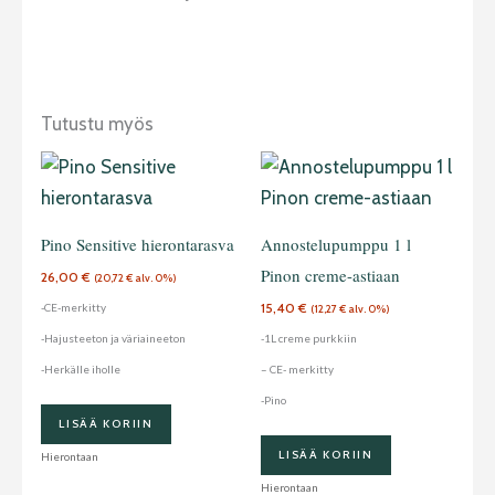
Tutustu myös
Pino Sensitive hierontarasva
Annostelupumppu 1 l
Pinon creme-astiaan
26,00
€
(
20,72
€
alv. 0%)
15,40
€
-CE-merkitty
(
12,27
€
alv. 0%)
-Hajusteeton ja väriaineeton
-1L creme purkkiin
-Herkälle iholle
– CE- merkitty
-Pino
LISÄÄ KORIIN
LISÄÄ KORIIN
Hierontaan
Hierontaan