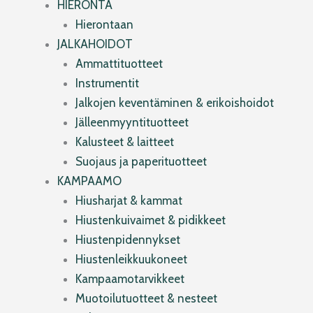
HIERONTA
Hierontaan
JALKAHOIDOT
Ammattituotteet
Instrumentit
Jalkojen keventäminen & erikoishoidot
Jälleenmyyntituotteet
Kalusteet & laitteet
Suojaus ja paperituotteet
KAMPAAMO
Hiusharjat & kammat
Hiustenkuivaimet & pidikkeet
Hiustenpidennykset
Hiustenleikkuukoneet
Kampaamotarvikkeet
Muotoilutuotteet & nesteet