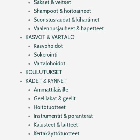
Sakset & veitset
Shampoot & hoitoaineet
Suoristusraudat & kihartimet
Vaalennusjauheet & hapetteet
KASVOT & VARTALO
Kasvohoidot
Sokerointi
Vartalohoidot
KOULUTUKSET
KÄDET & KYNNET
Ammattilaisille
Geelilakat & geelit
Hoitotuotteet
Instrumentit & poranterät
Kalusteet & laitteet
Kertakäyttötuotteet