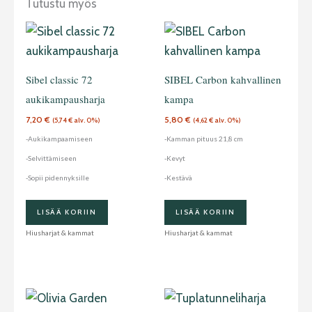
Tutustu myös
Sibel classic 72
SIBEL Carbon kahvallinen
aukikampausharja
kampa
7,20
€
5,80
€
(
5,74
€
alv. 0%)
(
4,62
€
alv. 0%)
-Aukikampaamiseen
-Kamman pituus 21,8 cm
-Selvittämiseen
-Kevyt
-Sopii pidennyksille
-Kestävä
LISÄÄ KORIIN
LISÄÄ KORIIN
Hiusharjat & kammat
Hiusharjat & kammat