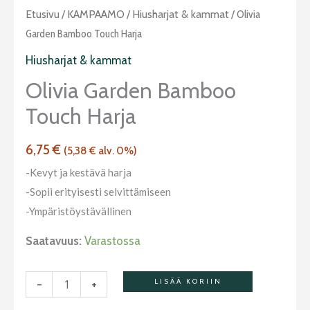
Olivia
Etusivu
/
KAMPAAMO
/
Hiusharjat & kammat
/ Olivia
Garden
Garden Bamboo Touch Harja
Bamboo
Hiusharjat & kammat
Touch
Olivia Garden Bamboo
harja
Touch Harja
määrä
6,75
€
(
5,38
€
alv. 0%)
-Kevyt ja kestävä harja
-Sopii erityisesti selvittämiseen
-Ympäristöystävällinen
Saatavuus:
Varastossa
-
+
LISÄÄ KORIIN