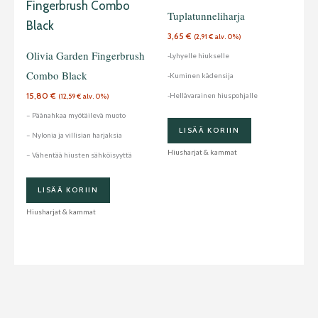
Tuplatunneliharja
3,65
€
(
2,91
€
alv. 0%)
Olivia Garden Fingerbrush
-Lyhyelle hiukselle
Combo Black
-Kuminen kädensija
15,80
€
-Hellävarainen hiuspohjalle
(
12,59
€
alv. 0%)
– Päänahkaa myötäilevä muoto
LISÄÄ KORIIN
– Nylonia ja villisian harjaksia
Hiusharjat & kammat
– Vähentää hiusten sähköisyyttä
LISÄÄ KORIIN
Hiusharjat & kammat