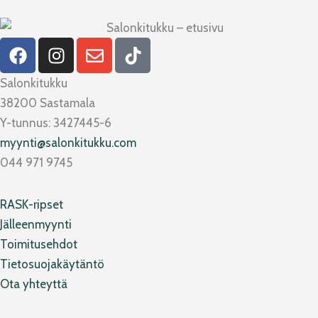
F
I
E
T
a
n
n
i
c
s
v
k
Salonkitukku
e
t
e
t
38200 Sastamala
b
a
l
o
Y-tunnus: 3427445-6
o
g
o
k
myynti@salonkitukku.com
o
r
p
044 971 9745
k
a
e
m
RASK-ripset
Jälleenmyynti
Toimitusehdot
Tietosuojakäytäntö
Ota yhteyttä