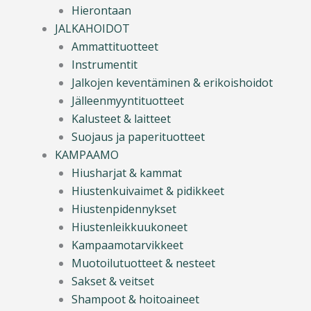
Hierontaan
JALKAHOIDOT
Ammattituotteet
Instrumentit
Jalkojen keventäminen & erikoishoidot
Jälleenmyyntituotteet
Kalusteet & laitteet
Suojaus ja paperituotteet
KAMPAAMO
Hiusharjat & kammat
Hiustenkuivaimet & pidikkeet
Hiustenpidennykset
Hiustenleikkuukoneet
Kampaamotarvikkeet
Muotoilutuotteet & nesteet
Sakset & veitset
Shampoot & hoitoaineet