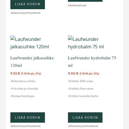
LISÄÄ KORIIN
Hoitotuotteet
Jälleenmyyntituotteet
Laufwunder jalkasuihke
Laufwunder hydrobalm 75
120ml
ml
9,92
€
9,90
€
(
7,90
€
alv. 0%)
(
7,89
€
alv. 0%)
-Raikastava suihke
-Sisältää 10% ureaa
-Virkistää ja viilentää
-Sisältää Aloe veraa
-Poistaa hienhajua
-Erittäin kuivalle iholle
LISÄÄ KORIIN
LISÄÄ KORIIN
Jälleenmyyntituotteet
Jälleenmyyntituotteet