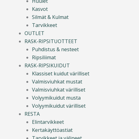
Huulet
Kasvot
Silmät & Kulmat
Tarvikkeet
OUTLET
RASK-RIPSITUOTTEET
Puhdistus & nesteet
Ripsiliimat
RASK-RIPSIKUIDUT
Klassiset kuidut värilliset
Valmisviuhkat mustat
Valmisviuhkat värilliset
Volyymikuidut musta
Volyymikuidut värilliset
RESTA
Elintarvikkeet
Kertakäyttöastiat
Tarvikkeet ja välineet