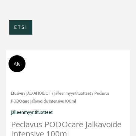
ETSI
Ale
Alkuperäinen
Nykyinen
Peclavus
Etusivu
/
JALKAHOIDOT
/
Jälleenmyyntituotteet
/ Peclavus
hinta
hinta
PODOcare
PODOcare Jalkavoide Intensive 100ml
oli:
on:
Jalkavoide
Jälleenmyyntituotteet
13,90 €.
12,90 €.
Intensive
Peclavus PODOcare Jalkavoide
100ml
Intensive 100ml
määrä