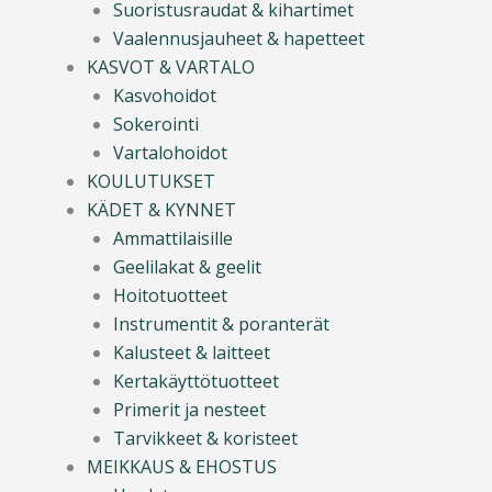
Suoristusraudat & kihartimet
Vaalennusjauheet & hapetteet
KASVOT & VARTALO
Kasvohoidot
Sokerointi
Vartalohoidot
KOULUTUKSET
KÄDET & KYNNET
Ammattilaisille
Geelilakat & geelit
Hoitotuotteet
Instrumentit & poranterät
Kalusteet & laitteet
Kertakäyttötuotteet
Primerit ja nesteet
Tarvikkeet & koristeet
MEIKKAUS & EHOSTUS