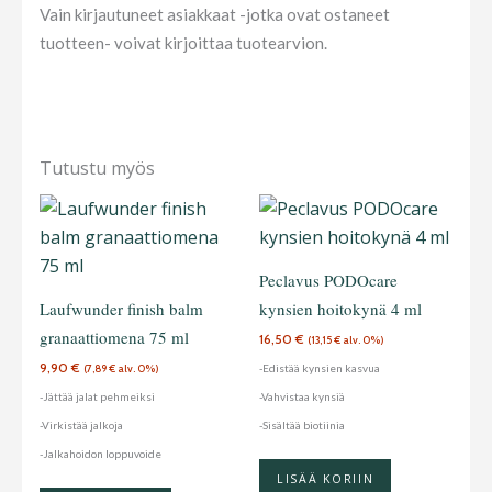
Vain kirjautuneet asiakkaat -jotka ovat ostaneet
tuotteen- voivat kirjoittaa tuotearvion.
Tutustu myös
Peclavus PODOcare
Laufwunder finish balm
kynsien hoitokynä 4 ml
granaattiomena 75 ml
16,50
€
(
13,15
€
alv. 0%)
9,90
€
-Edistää kynsien kasvua
(
7,89
€
alv. 0%)
-Jättää jalat pehmeiksi
-Vahvistaa kynsiä
-Virkistää jalkoja
-Sisältää biotiinia
-Jalkahoidon loppuvoide
LISÄÄ KORIIN