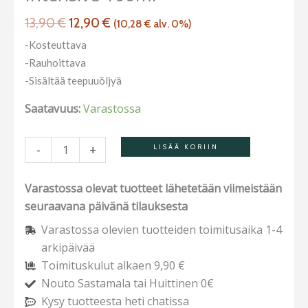
13,90
€
12,90
€
(
10,28
€
alv. 0%)
-Kosteuttava
-Rauhoittava
-Sisältää teepuuöljyä
Saatavuus:
Varastossa
-
+
LISÄÄ KORIIN
Varastossa olevat tuotteet lähetetään viimeistään
seuraavana päivänä tilauksesta
Varastossa olevien tuotteiden toimitusaika 1-4
arkipäivää
Toimituskulut alkaen 9,90 €
Nouto Sastamala tai Huittinen 0€
Kysy tuotteesta heti chatissa