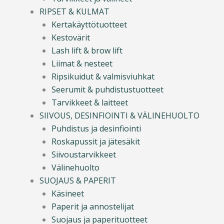
RIPSET & KULMAT
Kertakäyttötuotteet
Kestovärit
Lash lift & brow lift
Liimat & nesteet
Ripsikuidut & valmisviuhkat
Seerumit & puhdistustuotteet
Tarvikkeet & laitteet
SIIVOUS, DESINFIOINTI & VÄLINEHUOLTO
Puhdistus ja desinfiointi
Roskapussit ja jätesäkit
Siivoustarvikkeet
Välinehuolto
SUOJAUS & PAPERIT
Käsineet
Paperit ja annostelijat
Suojaus ja paperituotteet