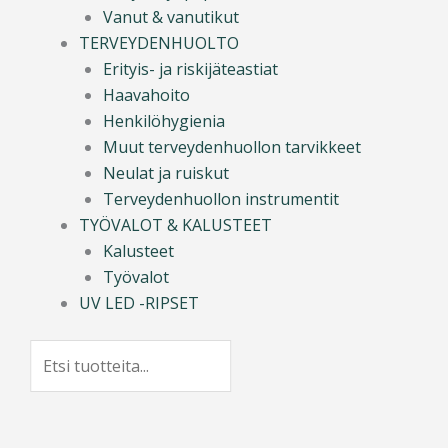
Vanut & vanutikut
TERVEYDENHUOLTO
Erityis- ja riskijäteastiat
Haavahoito
Henkilöhygienia
Muut terveydenhuollon tarvikkeet
Neulat ja ruiskut
Terveydenhuollon instrumentit
TYÖVALOT & KALUSTEET
Kalusteet
Työvalot
UV LED -RIPSET
Search