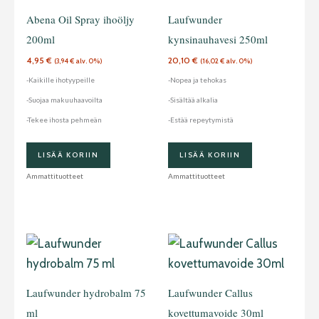
Abena Oil Spray ihoöljy
Laufwunder
200ml
kynsinauhavesi 250ml
4,95
€
20,10
€
(
3,94
€
alv. 0%)
(
16,02
€
alv. 0%)
-Kaikille ihotyypeille
-Nopea ja tehokas
-Suojaa makuuhaavoilta
-Sisältää alkalia
-Tekee ihosta pehmeän
-Estää repeytymistä
LISÄÄ KORIIN
LISÄÄ KORIIN
Ammattituotteet
Ammattituotteet
Laufwunder hydrobalm 75
Laufwunder Callus
ml
kovettumavoide 30ml