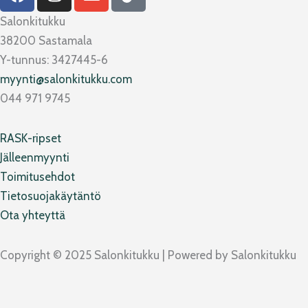
a
n
n
i
c
s
v
k
Salonkitukku
e
t
e
t
38200 Sastamala
b
a
l
o
Y-tunnus: 3427445-6
o
g
o
k
myynti@salonkitukku.com
o
r
p
044 971 9745
k
a
e
m
RASK-ripset
Jälleenmyynti
Toimitusehdot
Tietosuojakäytäntö
Ota yhteyttä
Copyright © 2025 Salonkitukku | Powered by Salonkitukku