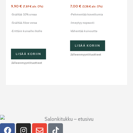
9,90
€
7,00
€
(
7,89
€
alv. 0%)
(
5,58
€
alv. 0%)
-Sisältää 10% ureaa
-Pehmentää kovettumia
-Sisältää Aloe veraa
-Imeytyy nopeasti
-Erittäin kuivalle iholle
-Vähentää kuivuutta
LISÄÄ KORIIN
LISÄÄ KORIIN
Jälleenmyyntituotteet
Jälleenmyyntituotteet
F
I
E
T