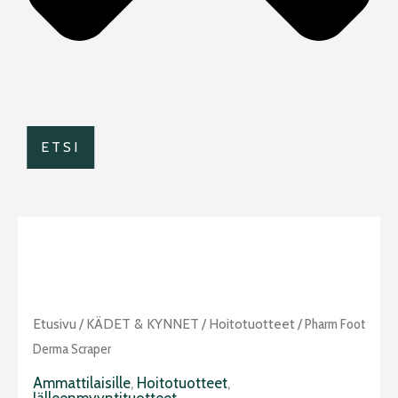
ETSI
Etusivu
/
KÄDET & KYNNET
/
Hoitotuotteet
/ Pharm Foot
Derma Scraper
Ammattilaisille
,
Hoitotuotteet
,
Jälleenmyyntituotteet