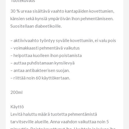
Tuotekuvaus
30 % ureaa sisältävä vaahto kantapäiden kovettumien,
känsien sekä kynsiä ympäröivän ihon pehmentämiseen.
Suositellaan diabeetikoille.
– aktiivivaahto työntyy syvälle kovettumiin, ei valu pois
– voimakkaasti pehmentävä vaikutus
– helpottaa kuolleen ihon poistamista
– auttaa puhdistamaan kynsilevyä
– antaa antibakteerisen suojan.
– riittää noin 60 käyttökertaan.
200ml
Käyttö
Levitä haluttu määrä tuotetta pehmentämistä
tarvitseville alueille. Anna vaahdon vaikuttaa noin 5
minuuttia. Poista kovettunut iho. Huuhtele ja kuivaa iho.