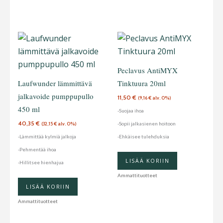
Peclavus AntiMYX
Laufwunder lämmittävä
Tinktuura 20ml
jalkavoide pumppupullo
11,50
€
(
9,16
€
alv. 0%)
450 ml
-Suojaa ihoa
40,35
€
-Sopii jalkasienen hoitoon
(
32,15
€
alv. 0%)
-Lämmittää kylmiä jalkoja
-Ehkäisee tulehduksia
-Pehmentää ihoa
LISÄÄ KORIIN
-Hillitsee hienhajua
Ammattituotteet
LISÄÄ KORIIN
Ammattituotteet