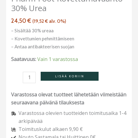
30% Urea
määrä
24,50
€
(
19,52
€
alv. 0%)
– Sisältää 30% ureaa
– Kovettumien pehmittämiseen
– Antaa antibakteerisen suojan
Saatavuus:
Vain 1 varastossa
LISÄÄ KORIIN
Varastossa olevat tuotteet lähetetään viimeistään
seuraavana päivänä tilauksesta
Varastossa olevien tuotteiden toimitusaika 1-4
arkipäivää
Toimituskulut alkaen 9,90 €
Nouto Sastamala tai Huittinen 0€