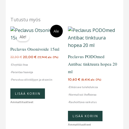
Tutustu myös
Alkuperäinen
Nykyinen
Ale
hinta
hinta
Ale!
oli:
on:
22,30 €.
20,00 €.
Peclavus Otsonivoide 15ml
Peclavus PODOmed
22,30
€
20,00
€
(
15,94
€
alv. 0%)
Antibac tinktuura hopea 20
-Elvyttää ihoa
ml
-Parantaa haavoja
10,60
€
-Perustuu oliiviöljyyn ja otsoniin
(
8,45
€
alv. 0%)
-Ehkäisee tulehduksia
LISÄÄ KORIIN
-Normalisoi ihoflooraa
-Rauhoittava vaikutus
Ammattituotteet
LISÄÄ KORIIN
Ammattituotteet