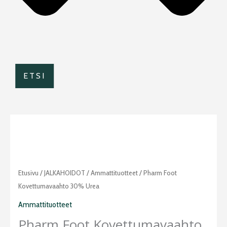
ETSI
Pharm
Etusivu
/
JALKAHOIDOT
/
Ammattituotteet
/ Pharm Foot
Foot
Kovettumavaahto 30% Urea
kovettumavaahto
Ammattituotteet
30%
Pharm Foot Kovettumavaahto
urea