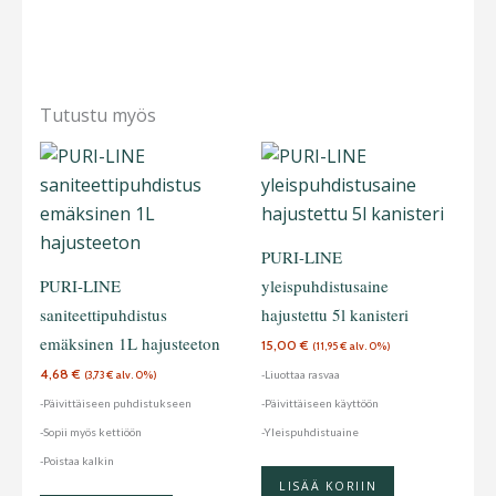
Tutustu myös
PURI-LINE
PURI-LINE
yleispuhdistusaine
saniteettipuhdistus
hajustettu 5l kanisteri
emäksinen 1L hajusteeton
15,00
€
(
11,95
€
alv. 0%)
4,68
€
-Liuottaa rasvaa
(
3,73
€
alv. 0%)
-Päivittäiseen puhdistukseen
-Päivittäiseen käyttöön
-Sopii myös kettiöön
-Yleispuhdistuaine
-Poistaa kalkin
LISÄÄ KORIIN