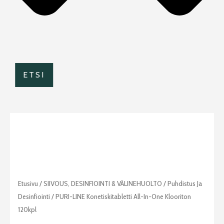
ETSI
PURI-
Etusivu
/
SIIVOUS, DESINFIOINTI & VÄLINEHUOLTO
/
Puhdistus Ja
LINE
Desinfiointi
/ PURI-LINE Konetiskitabletti All-In-One Klooriton
konetiskitabletti
120kpl
all-