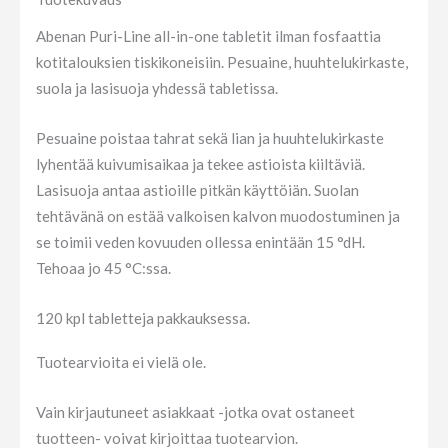
Abenan Puri-Line all-in-one tabletit ilman fosfaattia
kotitalouksien tiskikoneisiin. Pesuaine, huuhtelukirkaste,
suola ja lasisuoja yhdessä tabletissa.
Pesuaine poistaa tahrat sekä lian ja huuhtelukirkaste
lyhentää kuivumisaikaa ja tekee astioista kiiltäviä.
Lasisuoja antaa astioille pitkän käyttöiän. Suolan
tehtävänä on estää valkoisen kalvon muodostuminen ja
se toimii veden kovuuden ollessa enintään 15 °dH.
Tehoaa jo 45 °C:ssa.
120 kpl tabletteja pakkauksessa.
Tuotearvioita ei vielä ole.
Vain kirjautuneet asiakkaat -jotka ovat ostaneet
tuotteen- voivat kirjoittaa tuotearvion.