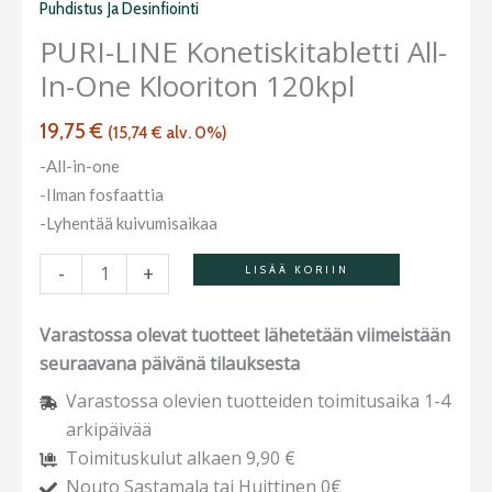
Puhdistus Ja Desinfiointi
in-
PURI-LINE Konetiskitabletti All-
one
In-One Klooriton 120kpl
klooriton
120kpl
19,75
€
(
15,74
€
alv. 0%)
määrä
-All-in-one
-Ilman fosfaattia
-Lyhentää kuivumisaikaa
-
+
LISÄÄ KORIIN
Varastossa olevat tuotteet lähetetään viimeistään
seuraavana päivänä tilauksesta
Varastossa olevien tuotteiden toimitusaika 1-4
arkipäivää
Toimituskulut alkaen 9,90 €
Nouto Sastamala tai Huittinen 0€