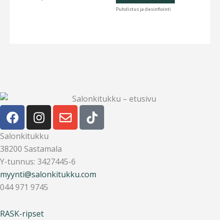
Puhdistus ja desinfiointi
F
I
E
T
a
n
n
i
c
s
v
k
Salonkitukku
e
t
e
t
38200 Sastamala
b
a
l
o
Y-tunnus: 3427445-6
o
g
o
k
myynti@salonkitukku.com
o
r
p
044 971 9745
k
a
e
m
RASK-ripset