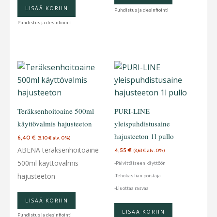
LISÄÄ KORIIN
Puhdistus ja desinfiointi
Puhdistus ja desinfiointi
Teräksenhoitoaine 500ml
PURI-LINE
käyttövalmis hajusteeton
yleispuhdistusaine
hajusteeton 1l pullo
6,40
€
(
5,10
€
alv. 0%)
ABENA teräksenhoitoaine
4,55
€
(
3,63
€
alv. 0%)
500ml käyttövalmis
-Päivittäiseen käyttöön
hajusteeton
-Tehokas lian poistaja
-Liuottaa rasvaa
LISÄÄ KORIIN
LISÄÄ KORIIN
Puhdistus ja desinfiointi