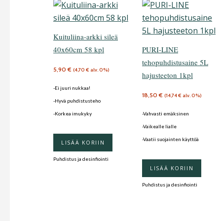
Kuituliina-arkki sileä
40x60cm 58 kpl
PURI-LINE
tehopuhdistusaine 5L
5,90
€
(
4,70
€
alv. 0%)
hajusteeton 1kpl
-Ei juuri nukkaa!
18,50
€
(
14,74
€
alv. 0%)
-Hyvä puhdistusteho
-Korkea imukyky
-Vahvasti emäksinen
-Vaikealle lialle
-Vaatii suojainten käyttöä
LISÄÄ KORIIN
Puhdistus ja desinfiointi
LISÄÄ KORIIN
Puhdistus ja desinfiointi