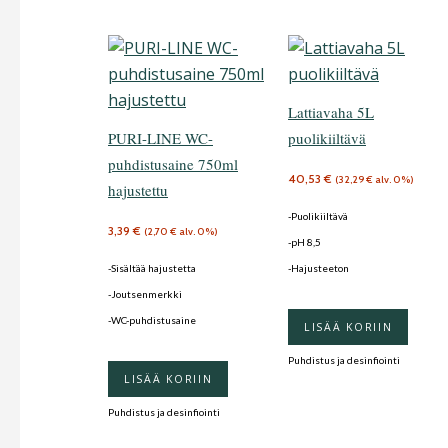
Lattiavaha 5L
PURI-LINE WC-
puolikiiltävä
puhdistusaine 750ml
40,53
€
(
32,29
€
alv. 0%)
hajustettu
-Puolikiiltävä
3,39
€
(
2,70
€
alv. 0%)
-pH 8,5
-Sisältää hajustetta
-Hajusteeton
-Joutsenmerkki
-WC-puhdistusaine
LISÄÄ KORIIN
Puhdistus ja desinfiointi
LISÄÄ KORIIN
Puhdistus ja desinfiointi