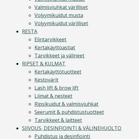
Valmisviuhkat värilliset
Volyymikuidut musta
Volyymikuidut värilliset
RESTA
Elintarvikkeet
Kertakäyttöastiat
Tarvikkeet ja välineet
RIPSET & KULMAT
Kertakäyttötuotteet
Kestovärit
Lash lift & brow lift
Liimat & nesteet
Ripsikuidut & valmisviuhkat
Seerumit & puhdistustuotteet
Tarvikkeet & laitteet
SIIVOUS, DESINFIOINTI & VÄLINEHUOLTO
Puhdistus ja desinfiointi