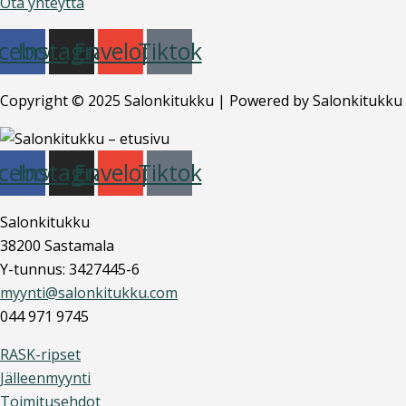
Ota yhteyttä
cebook
Instagram
Envelope
Tiktok
Copyright © 2025 Salonkitukku | Powered by Salonkitukku
cebook
Instagram
Envelope
Tiktok
Salonkitukku
38200 Sastamala
Y-tunnus: 3427445-6
myynti@salonkitukku.com
044 971 9745
RASK-ripset
Jälleenmyynti
Toimitusehdot