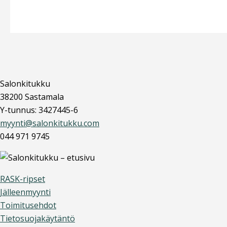
Salonkitukku
38200 Sastamala
Y-tunnus: 3427445-6
myynti@salonkitukku.com
044 971 9745
RASK-ripset
Jälleenmyynti
Toimitusehdot
Tietosuojakäytäntö