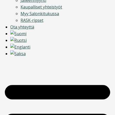
Jälleenmyynti
Kaupalliset yhteistyöt
Myy Salonkitukussa
RASK-ripset
Ota yhteyttä