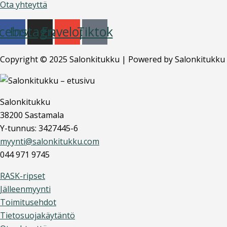
Ota yhteyttä
cebook
Instagram
Envelope
Tiktok
Copyright © 2025 Salonkitukku | Powered by Salonkitukku
Salonkitukku
38200 Sastamala
Y-tunnus: 3427445-6
myynti@salonkitukku.com
044 971 9745
RASK-ripset
Jälleenmyynti
Toimitusehdot
Tietosuojakäytäntö