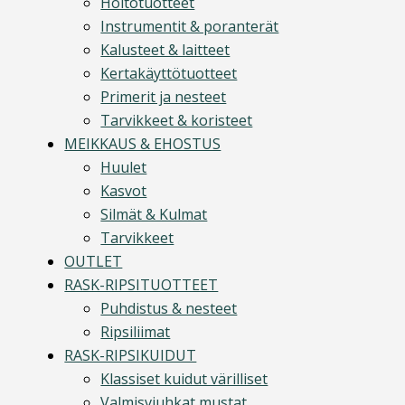
Hoitotuotteet
Instrumentit & poranterät
Kalusteet & laitteet
Kertakäyttötuotteet
Primerit ja nesteet
Tarvikkeet & koristeet
MEIKKAUS & EHOSTUS
Huulet
Kasvot
Silmät & Kulmat
Tarvikkeet
OUTLET
RASK-RIPSITUOTTEET
Puhdistus & nesteet
Ripsiliimat
RASK-RIPSIKUIDUT
Klassiset kuidut värilliset
Valmisviuhkat mustat