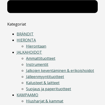
Kategoriat
BRÄNDIT
HIERONTA
Hierontaan
JALKAHOIDOT
Ammattituotteet
Instrumentit
Jalkojen keventäminen & erikoishoidot
Jälleenmyyntituotteet
Kalusteet & laitteet
Suojaus ja paperituotteet
KAMPAAMO
Hiusharjat & kammat