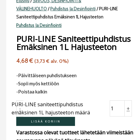
Etusivu
/
SIIVOUS, DESINFIOINTI &
VÄLINEHUOLTO
/
Puhdistus Ja Desinfiointi
/ PURI-LINE
Saniteettipuhdistus Emäksinen 1L Hajusteeton
Puhdistus Ja Desinfiointi
PURI-LINE Saniteettipuhdistus
Emäksinen 1L Hajusteeton
4,68
€
(
3,73
€
alv. 0%)
-Päivittäiseen puhdistukseen
-Sopii myös kettiöön
-Poistaa kalkin
PURI-LINE saniteettipuhdistus
-
+
emäksinen 1L hajusteeton määrä
LISÄÄ KORIIN
Varastossa olevat tuotteet lähetetään viimeistään