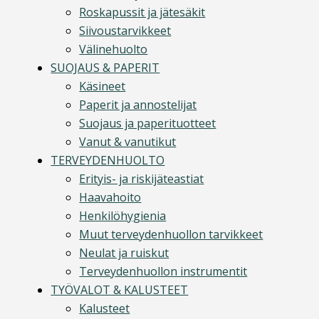
Roskapussit ja jätesäkit
Siivoustarvikkeet
Välinehuolto
SUOJAUS & PAPERIT
Käsineet
Paperit ja annostelijat
Suojaus ja paperituotteet
Vanut & vanutikut
TERVEYDENHUOLTO
Erityis- ja riskijäteastiat
Haavahoito
Henkilöhygienia
Muut terveydenhuollon tarvikkeet
Neulat ja ruiskut
Terveydenhuollon instrumentit
TYÖVALOT & KALUSTEET
Kalusteet