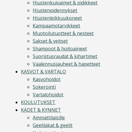
Hiustenkuivaimet & pidikkeet
Hiustenpidennykset
Hiustenleikkuukoneet
Kampaamotarvikkeet
Muotoilutuotteet & nesteet
Sakset & veitset
Shampoot & hoitoaineet
Suoristusraudat & kihartimet
Vaalennusjauheet & hapetteet
KASVOT & VARTALO
Kasvohoidot
Sokerointi
Vartalohoidot
KOULUTUKSET
KÄDET & KYNNET
Ammattilaisille
Geelilakat & geelit