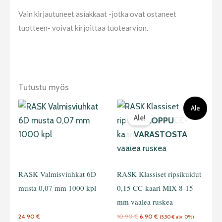
Vain kirjautuneet asiakkaat -jotka ovat ostaneet
tuotteen- voivat kirjoittaa tuotearvion.
Tutustu myös
Alkuperäinen
Nykyinen
Tällä
Ale
hinta
hinta
Ale!
oli:
on:
tuotteella
LOPPU
10,90 €.
6,90 €.
on
VARASTOSTA
useampi
muunnelma.
RASK Valmisviuhkat 6D
RASK Klassiset ripsikuidut
Voit
musta 0,07 mm 1000 kpl
0,15 CC-kaari MIX 8-15
tehdä
mm vaalea ruskea
valinnat
tuotteen
24,90
€
10,90
€
6,90
€
(
5,50
€
alv. 0%)