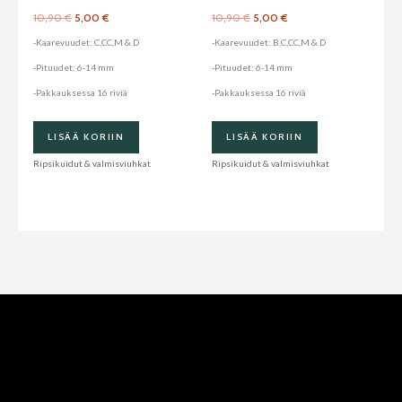
tuotteen
tuotteen
10,90
€
5,00
€
10,90
€
5,00
€
sivulla.
sivulla.
-Kaarevuudet: C,CC,M & D
-Kaarevuudet: B,C,CC,M & D
-Pituudet: 6-14 mm
-Pituudet: 6-14 mm
-Pakkauksessa 16 riviä
-Pakkauksessa 16 riviä
LISÄÄ KORIIN
LISÄÄ KORIIN
Ripsikuidut & valmisviuhkat
Ripsikuidut & valmisviuhkat