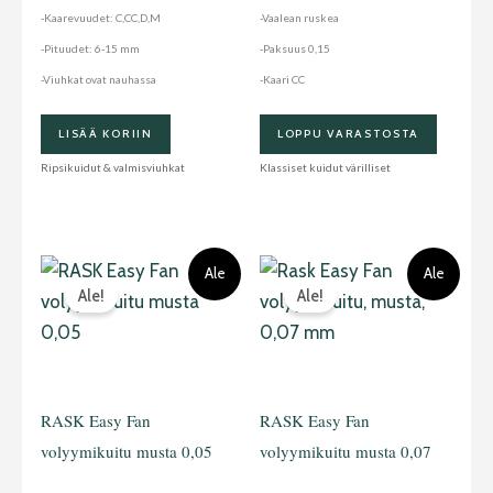
sivulla.
-Kaarevuudet: C,CC,D,M
-Vaalean ruskea
-Pituudet: 6-15 mm
-Paksuus 0,15
-Viuhkat ovat nauhassa
-Kaari CC
LISÄÄ KORIIN
LOPPU VARASTOSTA
Ripsikuidut & valmisviuhkat
Klassiset kuidut värilliset
Alkuperäinen
Nykyinen
Alkuperäinen
Nykyinen
Tällä
Tällä
Ale
Ale
hinta
hinta
hinta
hinta
Ale!
Ale!
oli:
on:
oli:
on:
tuotteella
tuotteella
10,90 €.
5,00 €.
10,90 €.
5,00 €.
on
on
useampi
useampi
muunnelma.
muunnelma.
RASK Easy Fan
RASK Easy Fan
Voit
Voit
volyymikuitu musta 0,05
volyymikuitu musta 0,07
tehdä
tehdä
valinnat
valinnat