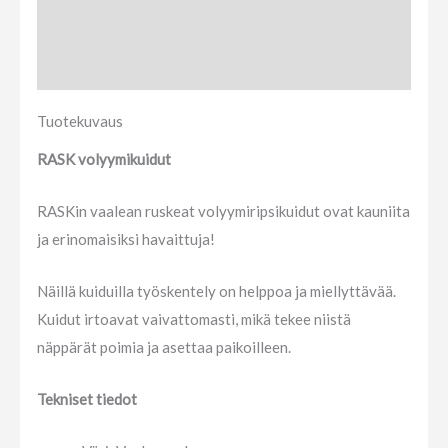
Lisätietoja
Arviot (0)
Tuotekuvaus
RASK volyymikuidut
RASKin vaalean ruskeat volyymiripsikuidut ovat kauniita
ja erinomaisiksi havaittuja!
Näillä kuiduilla työskentely on helppoa ja miellyttävää.
Kuidut irtoavat vaivattomasti, mikä tekee niistä
näppärät poimia ja asettaa paikoilleen.
Tekniset tiedot