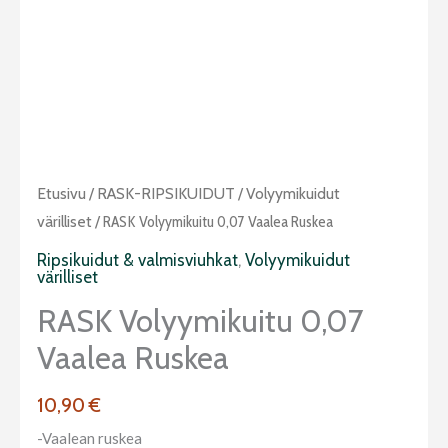
RASK
Etusivu
/
RASK-RIPSIKUIDUT
/
Volyymikuidut
volyymikuitu
värilliset
/ RASK Volyymikuitu 0,07 Vaalea Ruskea
0,07
Ripsikuidut & valmisviuhkat
,
Volyymikuidut
värilliset
vaalea
ruskea
RASK Volyymikuitu 0,07
määrä
Vaalea Ruskea
10,90
€
-Vaalean ruskea