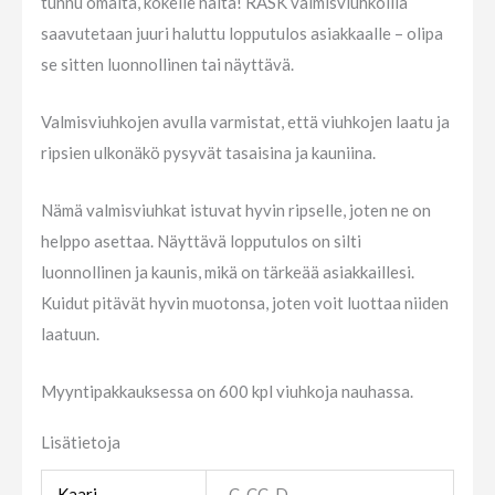
tunnu omalta, kokeile näitä! RASK valmisviuhkoilla
saavutetaan juuri haluttu lopputulos asiakkaalle – olipa
se sitten luonnollinen tai näyttävä.
Valmisviuhkojen avulla varmistat, että viuhkojen laatu ja
ripsien ulkonäkö pysyvät tasaisina ja kauniina.
Nämä valmisviuhkat istuvat hyvin ripselle, joten ne on
helppo asettaa. Näyttävä lopputulos on silti
luonnollinen ja kaunis, mikä on tärkeää asiakkaillesi.
Kuidut pitävät hyvin muotonsa, joten voit luottaa niiden
laatuun.
Myyntipakkauksessa on 600 kpl viuhkoja nauhassa.
Lisätietoja
Kaari
C, CC, D