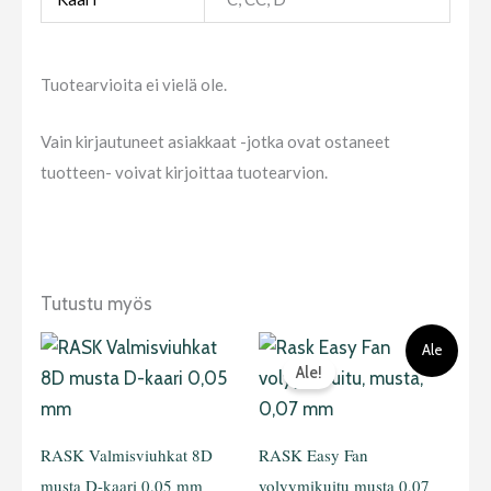
Tuotearvioita ei vielä ole.
Vain kirjautuneet asiakkaat -jotka ovat ostaneet
tuotteen- voivat kirjoittaa tuotearvion.
Tutustu myös
Alkuperäinen
Nykyinen
Tällä
Tällä
Ale
hinta
hinta
Ale!
oli:
on:
tuotteella
tuotteella
10,90 €.
5,00 €.
on
on
useampi
useampi
RASK Valmisviuhkat 8D
RASK Easy Fan
muunnelma.
muunnelma.
musta D-kaari 0,05 mm
volyymikuitu musta 0,07