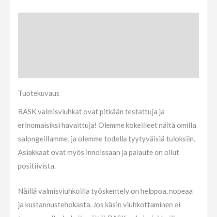
Tuotekuvaus
Lisätietoja
Arviot (0)
Tuotekuvaus
RASK valmisviuhkat ovat pitkään testattuja ja
erinomaisiksi havaittuja! Olemme kokeilleet näitä omilla
salongeillamme, ja olemme todella tyytyväisiä tuloksiin.
Asiakkaat ovat myös innoissaan ja palaute on ollut
positiivista.
Näillä valmisviuhkoilla työskentely on helppoa, nopeaa
ja kustannustehokasta. Jos käsin viuhkottaminen ei