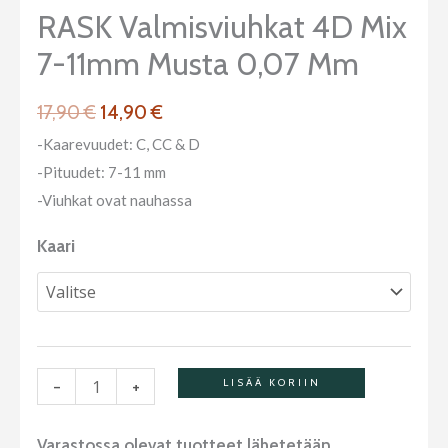
Mix
RASK Valmisviuhkat 4D Mix
7-
7-11mm Musta 0,07 Mm
11mm
musta
17,90
€
14,90
€
0,07
mm
-Kaarevuudet: C, CC & D
määrä
-Pituudet: 7-11 mm
-Viuhkat ovat nauhassa
Kaari
-
+
LISÄÄ KORIIN
Varastossa olevat tuotteet lähetetään