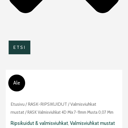
ETSI
Ale
Alkuperäinen
Nykyinen
RASK
Etusivu
/
RASK-RIPSIKUIDUT
/
Valmisviuhkat
hinta
hinta
Valmisviuhkat
mustat
/ RASK Valmisviuhkat 4D Mix 7-11mm Musta 0,07 Mm
oli:
on:
4D
Ripsikuidut & valmisviuhkat
,
Valmisviuhkat mustat
17,90 €.
14,90 €.