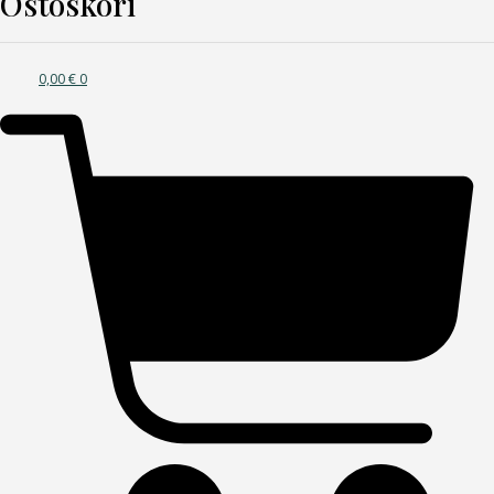
Ostoskori
0,00
€
0