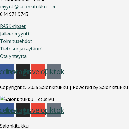
myynti@salonkitukku.com
044 971 9745
RASK-ripset
Jälleenmyynti
Toimitusehdot
Tietosuojakäytäntö
Ota yhteyttä
cebook
Instagram
Envelope
Tiktok
Copyright © 2025 Salonkitukku | Powered by Salonkitukku
cebook
Instagram
Envelope
Tiktok
Salonkitukku