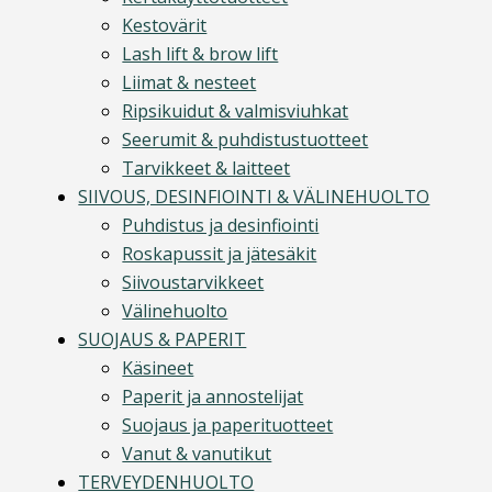
Kestovärit
Lash lift & brow lift
Liimat & nesteet
Ripsikuidut & valmisviuhkat
Seerumit & puhdistustuotteet
Tarvikkeet & laitteet
SIIVOUS, DESINFIOINTI & VÄLINEHUOLTO
Puhdistus ja desinfiointi
Roskapussit ja jätesäkit
Siivoustarvikkeet
Välinehuolto
SUOJAUS & PAPERIT
Käsineet
Paperit ja annostelijat
Suojaus ja paperituotteet
Vanut & vanutikut
TERVEYDENHUOLTO