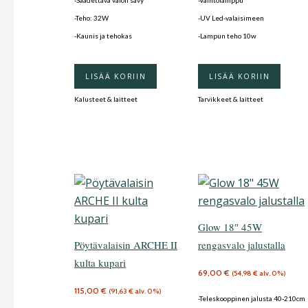
-Teho: 32W
-UV Led-valaisimeen
-Kaunis ja tehokas
-Lampun teho 10w
LISÄÄ KORIIN
LISÄÄ KORIIN
Kalusteet & laitteet
Tarvikkeet & laitteet
Glow 18″ 45W
Pöytävalaisin ARCHE II
rengasvalo jalustalla
kulta kupari
69,00
€
(
54,98
€
alv. 0%)
115,00
€
(
91,63
€
alv. 0%)
-Teleskooppinen jalusta 40-210cm