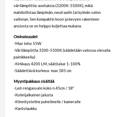
värilämpötila-asetuksia (3200K-5500K), mikä
mahdollistaa lämpimän, neutraalin tai kylmän valon
valinnan. Sen kompaktin koon ja kevyen rakenteen
ansiosta se on helppo kuljettaa mukana.
Ominaisuudet
-Max teho 55W
-Värilämpötila 3200-5500K (säädetään valossa olevalla
painikkeella)
-Kirkkaus 4200 LM, säätöalue 1-100%
-Säädettävä korkeus max 185 cm
Myyntipakkaus sisältää
-Led-rengasvalo koko n.45cm / 18″
-Kolmijalkainen jalusta
-Kiinnitysteline puhelimelle / kameralle
-Kantolaukku