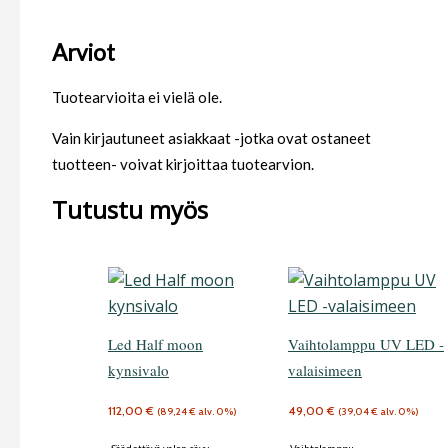
Arviot
Tuotearvioita ei vielä ole.
Vain kirjautuneet asiakkaat -jotka ovat ostaneet
tuotteen- voivat kirjoittaa tuotearvion.
Tutustu myös
Led Half moon
Vaihtolamppu UV LED -
kynsivalo
valaisimeen
112,00
€
49,00
€
(
89,24
€
alv. 0%)
(
39,04
€
alv. 0%)
-Säädettävä valon sävy
-Vaihtolamppu