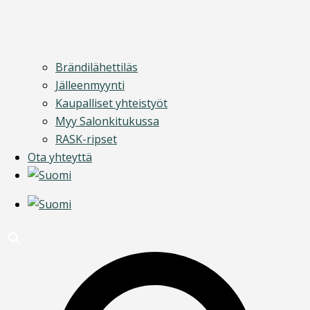
Brändilähettiläs
Jälleenmyynti
Kaupalliset yhteistyöt
Myy Salonkitukussa
RASK-ripset
Ota yhteyttä