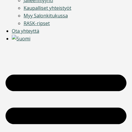
Jälleenmyynti
Kaupalliset yhteistyöt
Myy Salonkitukussa
RASK-ripset
Ota yhteyttä