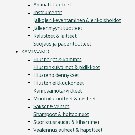
Ammattituotteet
Instrumentit
Jalkojen keventäminen & erikoishoidot
Jälleenmyyntituotteet
Kalusteet & laitteet
Suojaus ja paperituotteet
KAMPAAMO
Hiusharjat & kammat
Hiustenkuivaimet & pidikkeet
Hiustenpidennykset
Hiustenleikkuukoneet
Kampaamotarvikkeet
Muotoilutuotteet & nesteet
Sakset & veitset
Shampoot & hoitoaineet
Suoristusraudat & kihartimet
Vaalennusjauheet & hapetteet