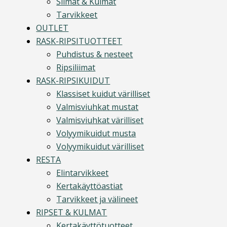
Silmät & Kulmat
Tarvikkeet
OUTLET
RASK-RIPSITUOTTEET
Puhdistus & nesteet
Ripsiliimat
RASK-RIPSIKUIDUT
Klassiset kuidut värilliset
Valmisviuhkat mustat
Valmisviuhkat värilliset
Volyymikuidut musta
Volyymikuidut värilliset
RESTA
Elintarvikkeet
Kertakäyttöastiat
Tarvikkeet ja välineet
RIPSET & KULMAT
Kertakäyttötuotteet