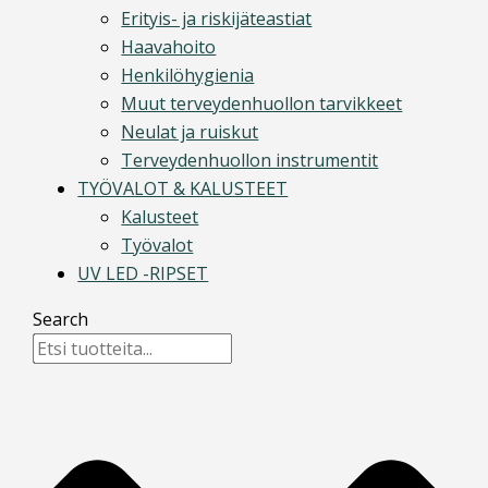
Erityis- ja riskijäteastiat
Haavahoito
Henkilöhygienia
Muut terveydenhuollon tarvikkeet
Neulat ja ruiskut
Terveydenhuollon instrumentit
TYÖVALOT & KALUSTEET
Kalusteet
Työvalot
UV LED -RIPSET
Search