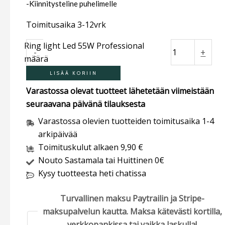
-Kiinnitysteline puhelimelle
Toimitusaika 3-12vrk
Ring light Led 55W Professional
-
+
määrä
LISÄÄ KORIIN
Varastossa olevat tuotteet lähetetään viimeistään
seuraavana päivänä tilauksesta
Varastossa olevien tuotteiden toimitusaika 1-4
arkipäivää
Toimituskulut alkaen 9,90 €
Nouto Sastamala tai Huittinen 0€
Kysy tuotteesta heti chatissa
Turvallinen maksu Paytrailin ja Stripe-
maksupalvelun kautta. Maksa kätevästi kortilla,
verkkopankissa tai vaikka laskulla!