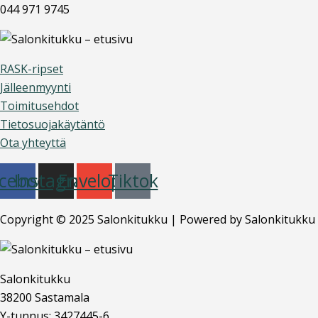
044 971 9745
RASK-ripset
Jälleenmyynti
Toimitusehdot
Tietosuojakäytäntö
Ota yhteyttä
cebook
Instagram
Envelope
Tiktok
Copyright © 2025 Salonkitukku | Powered by Salonkitukku
Salonkitukku
38200 Sastamala
Y-tunnus: 3427445-6