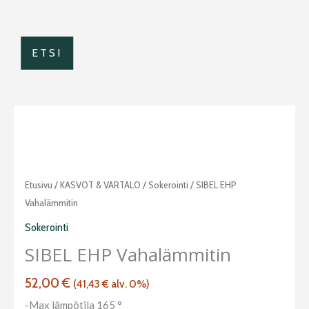
ETSI
SIBEL
Etusivu
/
KASVOT & VARTALO
/
Sokerointi
/ SIBEL EHP
EHP
Vahalämmitin
vahalämmitin
Sokerointi
määrä
SIBEL EHP Vahalämmitin
52,00
€
(
41,43
€
alv. 0%)
-Max lämpötila 165 °