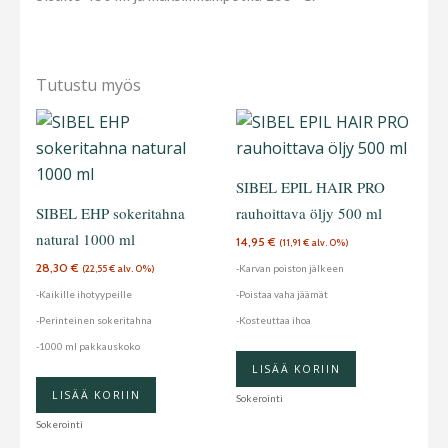
Tutustu myös
SIBEL EPIL HAIR PRO
SIBEL EHP sokeritahna
rauhoittava öljy 500 ml
natural 1000 ml
14,95
€
(
11,91
€
alv. 0%)
28,30
€
-Karvan poiston jälkeen
(
22,55
€
alv. 0%)
-Kaikille ihotyypeille
-Poistaa vaha jäämät
-Perinteinen sokeritahna
-Kosteuttaa ihoa
-1000 ml pakkauskoko
LISÄÄ KORIIN
LISÄÄ KORIIN
Sokerointi
Sokerointi