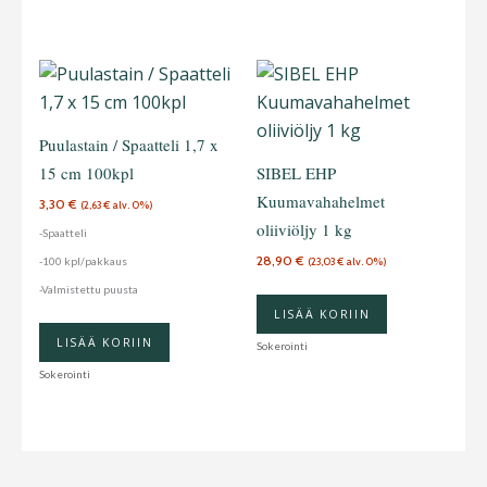
Puulastain / Spaatteli 1,7 x
15 cm 100kpl
SIBEL EHP
Kuumavahahelmet
3,30
€
(
2,63
€
alv. 0%)
oliiviöljy 1 kg
-Spaatteli
28,90
€
-100 kpl/pakkaus
(
23,03
€
alv. 0%)
-Valmistettu puusta
LISÄÄ KORIIN
LISÄÄ KORIIN
Sokerointi
Sokerointi