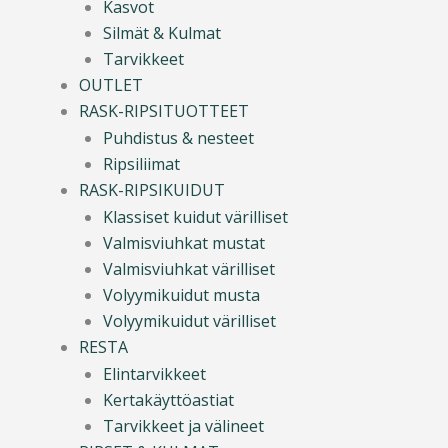
Kasvot
Silmät & Kulmat
Tarvikkeet
OUTLET
RASK-RIPSITUOTTEET
Puhdistus & nesteet
Ripsiliimat
RASK-RIPSIKUIDUT
Klassiset kuidut värilliset
Valmisviuhkat mustat
Valmisviuhkat värilliset
Volyymikuidut musta
Volyymikuidut värilliset
RESTA
Elintarvikkeet
Kertakäyttöastiat
Tarvikkeet ja välineet