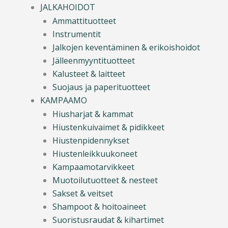
JALKAHOIDOT
Ammattituotteet
Instrumentit
Jalkojen keventäminen & erikoishoidot
Jälleenmyyntituotteet
Kalusteet & laitteet
Suojaus ja paperituotteet
KAMPAAMO
Hiusharjat & kammat
Hiustenkuivaimet & pidikkeet
Hiustenpidennykset
Hiustenleikkuukoneet
Kampaamotarvikkeet
Muotoilutuotteet & nesteet
Sakset & veitset
Shampoot & hoitoaineet
Suoristusraudat & kihartimet