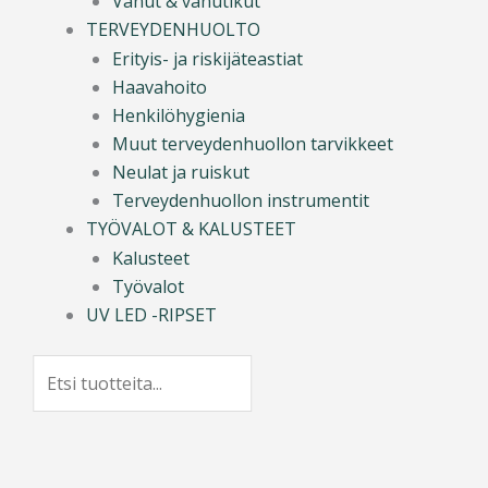
Vanut & vanutikut
TERVEYDENHUOLTO
Erityis- ja riskijäteastiat
Haavahoito
Henkilöhygienia
Muut terveydenhuollon tarvikkeet
Neulat ja ruiskut
Terveydenhuollon instrumentit
TYÖVALOT & KALUSTEET
Kalusteet
Työvalot
UV LED -RIPSET
Search