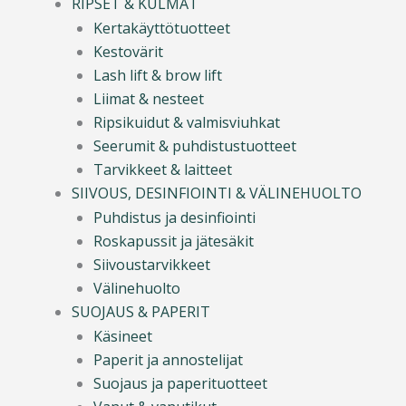
RIPSET & KULMAT
Kertakäyttötuotteet
Kestovärit
Lash lift & brow lift
Liimat & nesteet
Ripsikuidut & valmisviuhkat
Seerumit & puhdistustuotteet
Tarvikkeet & laitteet
SIIVOUS, DESINFIOINTI & VÄLINEHUOLTO
Puhdistus ja desinfiointi
Roskapussit ja jätesäkit
Siivoustarvikkeet
Välinehuolto
SUOJAUS & PAPERIT
Käsineet
Paperit ja annostelijat
Suojaus ja paperituotteet