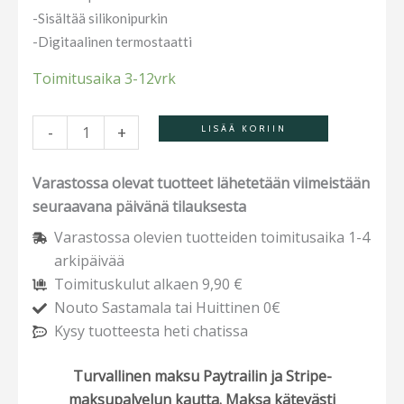
-Sisältää silikonipurkin
-Digitaalinen termostaatti
Toimitusaika 3-12vrk
-
+
LISÄÄ KORIIN
Varastossa olevat tuotteet lähetetään viimeistään
seuraavana päivänä tilauksesta
Varastossa olevien tuotteiden toimitusaika 1-4
arkipäivää
Toimituskulut alkaen 9,90 €
Nouto Sastamala tai Huittinen 0€
Kysy tuotteesta heti chatissa
Turvallinen maksu Paytrailin ja Stripe-
maksupalvelun kautta. Maksa kätevästi