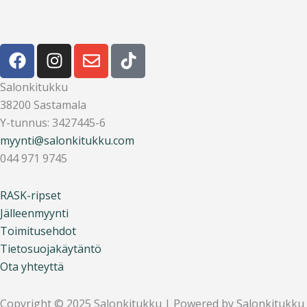
F
I
E
T
a
n
n
i
c
s
v
k
Salonkitukku
e
t
e
t
38200 Sastamala
b
a
l
o
Y-tunnus: 3427445-6
o
g
o
k
myynti@salonkitukku.com
o
r
p
044 971 9745
k
a
e
m
RASK-ripset
Jälleenmyynti
Toimitusehdot
Tietosuojakäytäntö
Ota yhteyttä
Copyright © 2025 Salonkitukku | Powered by Salonkitukku