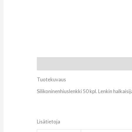
Tuotekuvaus
Lisätietoja
Tuotekuvaus
Silikoninenhiuslenkki 50 kpl. Lenkin halkais
Lisätietoja