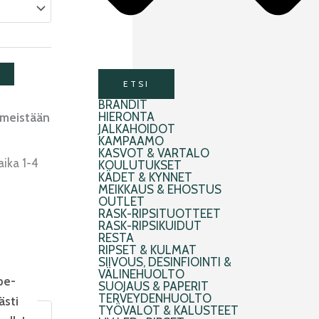
ETSI
BRÄNDIT
HIERONTA
imeistään
JALKAHOIDOT
KAMPAAMO
KASVOT & VARTALO
aika 1-4
KOULUTUKSET
KÄDET & KYNNET
MEIKKAUS & EHOSTUS
OUTLET
RASK-RIPSITUOTTEET
RASK-RIPSIKUIDUT
RESTA
RIPSET & KULMAT
SIIVOUS, DESINFIOINTI &
VÄLINEHUOLTO
pe-
SUOJAUS & PAPERIT
TERVEYDENHUOLTO
ästi
TYÖVALOT & KALUSTEET