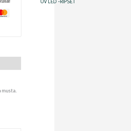
kulla!
UV LED -RIPSET
a musta.