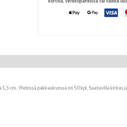
kortilla, verkkopankissa tai vaikka las
ija 1,5 cm. Yhdessä pakkauksessa on 50 kpl. Saatavilla kirkas j