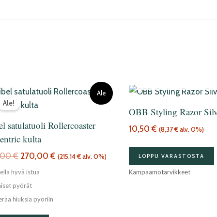
LOPPU VARASTO
Alkuperäinen
Nykyinen
Ale
hinta
hinta
Ale!
OBB Styling Razor Silv
oli:
on:
315,00 €.
270,00 €.
el satulatuoli Rollercoaster
10,50
€
(
8,37
€
alv. 0%)
entric kulta
,00
€
270,00
€
(
215,14
€
alv. 0%)
LOPPU VARASTOSTA
Kampaamotarvikkeet
ella hyvä istua
aiset pyörät
erää hiuksia pyöriin