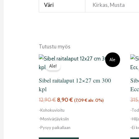
Väri
Kirkas, Musta
Tutustu myös
Alkuperäinen
Nykyinen
Ale
hinta
hinta
Ale!
oli:
on:
12,90 €.
8,90 €.
Sibel raitalaput 12×27 cm 300
Sib
kpl
Ecc
12,90
€
8,90
€
315
(
7,09
€
alv. 0%)
-Kohokuvioitu
-Tod
-Monivärjäyksiin
-Hilj
-Pysyy paikallaan
-Ei k