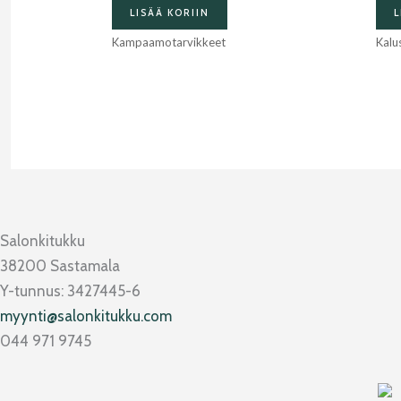
LISÄÄ KORIIN
L
Kampaamotarvikkeet
Kalu
Salonkitukku
38200 Sastamala
Y-tunnus: 3427445-6
myynti@salonkitukku.com
044 971 9745