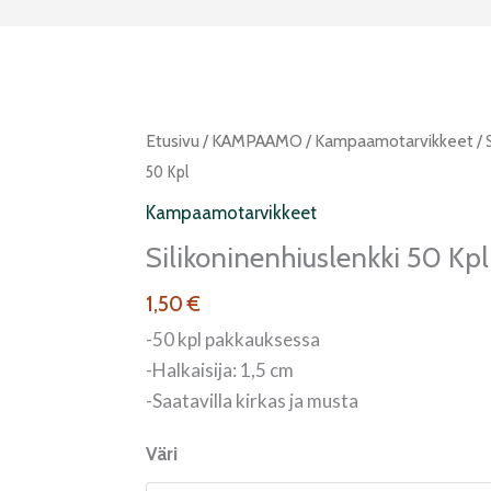
Silikoninenhiuslenkki
Etusivu
/
KAMPAAMO
/
Kampaamotarvikkeet
/ 
50
50 Kpl
kpl
Kampaamotarvikkeet
määrä
Silikoninenhiuslenkki 50 Kpl
1,50
€
-50 kpl pakkauksessa
-Halkaisija: 1,5 cm
-Saatavilla kirkas ja musta
Väri