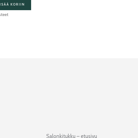
ISÄÄ KORIIN
steet