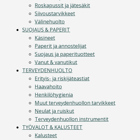
Roskapussit ja jätesäkit
Siivoustarvikkeet
Välinehuolto
SUOJAUS & PAPERIT
Käsineet
Paperit ja annostelijat
Suojaus ja paperituotteet
Vanut & vanutikut
TERVEYDENHUOLTO
Erityis- ja riskijäteastiat
Haavahoito
Henkilöhygienia
Muut terveydenhuollon tarvikkeet
Neulat ja ruiskut
Terveydenhuollon instrumentit
TYÖVALOT & KALUSTEET
Kalusteet