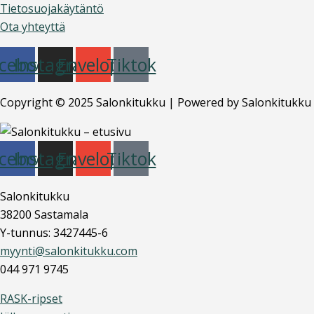
Tietosuojakäytäntö
Ota yhteyttä
cebook
Instagram
Envelope
Tiktok
Copyright © 2025 Salonkitukku | Powered by Salonkitukku
cebook
Instagram
Envelope
Tiktok
Salonkitukku
38200 Sastamala
Y-tunnus: 3427445-6
myynti@salonkitukku.com
044 971 9745
RASK-ripset