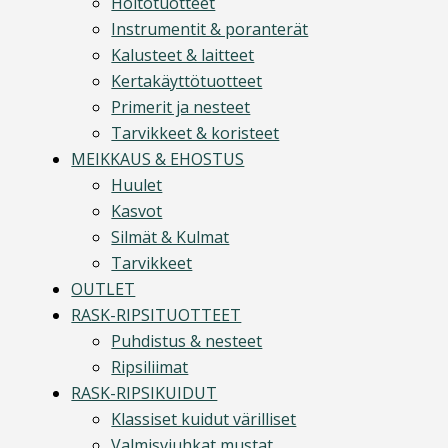
Hoitotuotteet
Instrumentit & poranterät
Kalusteet & laitteet
Kertakäyttötuotteet
Primerit ja nesteet
Tarvikkeet & koristeet
MEIKKAUS & EHOSTUS
Huulet
Kasvot
Silmät & Kulmat
Tarvikkeet
OUTLET
RASK-RIPSITUOTTEET
Puhdistus & nesteet
Ripsiliimat
RASK-RIPSIKUIDUT
Klassiset kuidut värilliset
Valmisviuhkat mustat