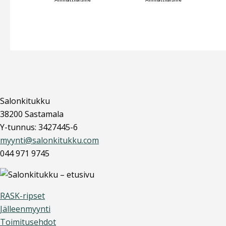
Salonkitukku
38200 Sastamala
Y-tunnus: 3427445-6
myynti@salonkitukku.com
044 971 9745
RASK-ripset
Jälleenmyynti
Toimitusehdot