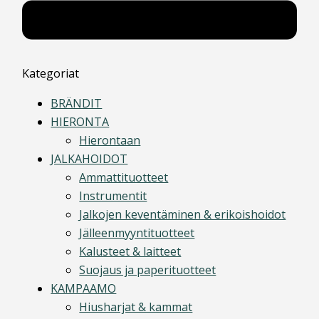
Kategoriat
BRÄNDIT
HIERONTA
Hierontaan
JALKAHOIDOT
Ammattituotteet
Instrumentit
Jalkojen keventäminen & erikoishoidot
Jälleenmyyntituotteet
Kalusteet & laitteet
Suojaus ja paperituotteet
KAMPAAMO
Hiusharjat & kammat