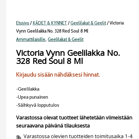
Etusivu
/
KÄDET & KYNNET
/
Geelilakat & Geelit
/ Victoria
Vynn Geelilakka No. 328 Red Soul 8 Ml
,
Ammattilaisille
Geelilakat & Geelit
Victoria Vynn Geelilakka No.
328 Red Soul 8 Ml
Kirjaudu sisään nähdäksesi hinnat.
-Geelilakka
-Upea punainen
-Säihkyvä lopputulos
Varastossa olevat tuotteet lähetetään viimeistään
seuraavana päivänä tilauksesta
Varastossa olevien tuotteiden toimitusaika 1-4