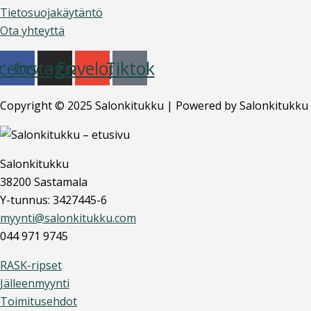
Tietosuojakäytäntö
Ota yhteyttä
cebook
Instagram
Envelope
Tiktok
Copyright © 2025 Salonkitukku | Powered by Salonkitukku
Salonkitukku
38200 Sastamala
Y-tunnus: 3427445-6
myynti@salonkitukku.com
044 971 9745
RASK-ripset
Jälleenmyynti
Toimitusehdot