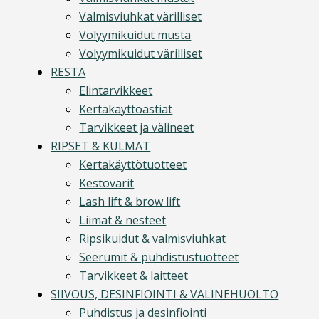
Valmisviuhkat värilliset
Volyymikuidut musta
Volyymikuidut värilliset
RESTA
Elintarvikkeet
Kertakäyttöastiat
Tarvikkeet ja välineet
RIPSET & KULMAT
Kertakäyttötuotteet
Kestovärit
Lash lift & brow lift
Liimat & nesteet
Ripsikuidut & valmisviuhkat
Seerumit & puhdistustuotteet
Tarvikkeet & laitteet
SIIVOUS, DESINFIOINTI & VÄLINEHUOLTO
Puhdistus ja desinfiointi