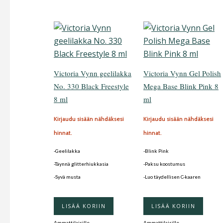
Victoria Vynn geelilakka
Victoria Vynn Gel Polish
No. 330 Black Freestyle
Mega Base Blink Pink 8
8 ml
ml
Kirjaudu sisään nähdäksesi
Kirjaudu sisään nähdäksesi
hinnat.
hinnat.
-Geelilakka
-Blink Pink
-Täynnä glitterhiukkasia
-Paksu koostumus
-Syvä musta
-Luo täydellisen C-kaaren
LISÄÄ KORIIN
LISÄÄ KORIIN
Ammattilaisille
Ammattilaisille