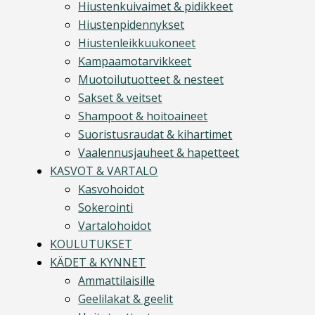
Hiustenkuivaimet & pidikkeet
Hiustenpidennykset
Hiustenleikkuukoneet
Kampaamotarvikkeet
Muotoilutuotteet & nesteet
Sakset & veitset
Shampoot & hoitoaineet
Suoristusraudat & kihartimet
Vaalennusjauheet & hapetteet
KASVOT & VARTALO
Kasvohoidot
Sokerointi
Vartalohoidot
KOULUTUKSET
KÄDET & KYNNET
Ammattilaisille
Geelilakat & geelit