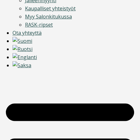
Jälleenmyynti
Kaupalliset yhteistyöt
Myy Salonkitukussa
RASK-ripset
Ota yhteyttä