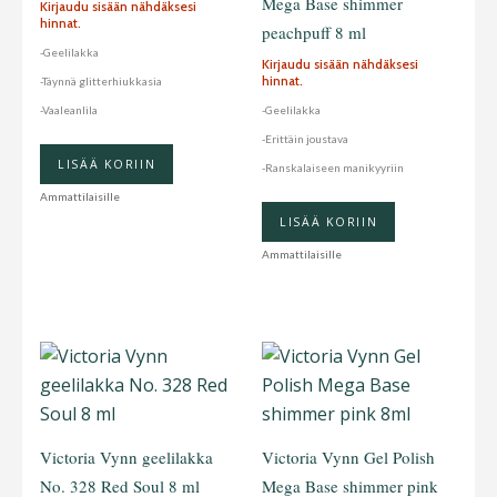
Mega Base shimmer
Kirjaudu sisään nähdäksesi
hinnat.
peachpuff 8 ml
-Geelilakka
Kirjaudu sisään nähdäksesi
hinnat.
-Täynnä glitterhiukkasia
-Vaaleanlila
-Geelilakka
-Erittäin joustava
LISÄÄ KORIIN
-Ranskalaiseen manikyyriin
Ammattilaisille
LISÄÄ KORIIN
Ammattilaisille
Victoria Vynn geelilakka
Victoria Vynn Gel Polish
No. 328 Red Soul 8 ml
Mega Base shimmer pink