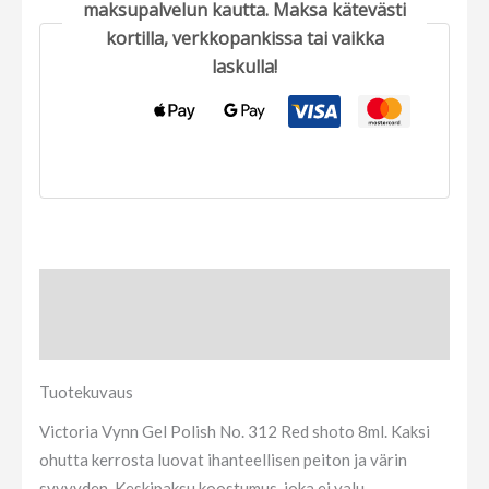
maksupalvelun kautta. Maksa kätevästi
kortilla, verkkopankissa tai vaikka
laskulla!
Tuotekuvaus
Arviot (0)
Tuotekuvaus
Victoria Vynn Gel Polish No. 312 Red shoto 8ml. Kaksi
ohutta kerrosta luovat ihanteellisen peiton ja värin
syvyyden. Keskipaksu koostumus, joka ei valu