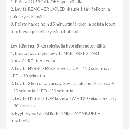
1. Poista TOP SOAK OFF kynsiviilalla.
2. Levitä REMOVER UV/LED -haude, kääri folioon ja
paina kynsiklipsillä.
3. Poista haude noin 15 minuutin jälkeen ja poista loput
tuotteesta puisella kynsinauhatikulla.
Levittäminen 3-kerroksisella hybridimenetelmällä:
1. Poista rasva kynsilevyltä NAIL PREP START
MANICURE -tuotteella.
2. Levitä HYBRID BASE, koveta: UV – 120 sekuntia /
LED – 30 sekuntia.
3. Levitä 2 kerrosta väriä ja koveta jokainen kerros: UV –
120 sekuntia / LED – 30 sekuntia.
4. Levitä HYBRID TOP, koveta: UV – 120 sekuntia / LED
– 30 sekuntia.
5. Pyyhi kynsi CLEANSER FINISH MANICURE -
tuotteella.