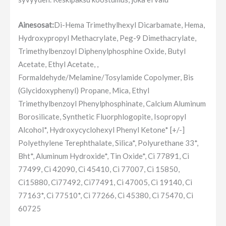
Ainesosat:
Di-Hema Trimethylhexyl Dicarbamate, Hema,
Hydroxypropyl Methacrylate, Peg-9 Dimethacrylate,
Trimethylbenzoyl Diphenylphosphine Oxide, Butyl
Acetate, Ethyl Acetate, ,
Formaldehyde/Melamine/Tosylamide Copolymer, Bis
(Glycidoxyphenyl) Propane, Mica, Ethyl
Trimethylbenzoyl Phenylphosphinate, Calcium Aluminum
Borosilicate, Synthetic Fluorphlogopite, Isopropyl
Alcohol*, Hydroxycyclohexyl Phenyl Ketone* [+/-]
Polyethylene Terephthalate, Silica*, Polyurethane 33*,
Bht*, Aluminum Hydroxide*, Tin Oxide*, Ci 77891, Ci
77499, Ci 42090, Ci 45410, Ci 77007, Ci 15850,
Ci15880, Ci77492, Ci77491, Ci 47005, Ci 19140, Ci
77163*, Ci 77510*, Ci 77266, Ci 45380, Ci 75470, Ci
60725