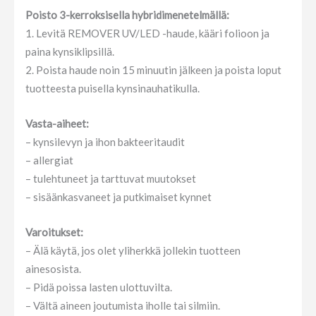
Poisto 3-kerroksisella hybridimenetelmällä:
1. Levitä REMOVER UV/LED -haude, kääri folioon ja
paina kynsiklipsillä.
2. Poista haude noin 15 minuutin jälkeen ja poista loput
tuotteesta puisella kynsinauhatikulla.
Vasta-aiheet:
– kynsilevyn ja ihon bakteeritaudit
– allergiat
– tulehtuneet ja tarttuvat muutokset
– sisäänkasvaneet ja putkimaiset kynnet
Varoitukset:
– Älä käytä, jos olet yliherkkä jollekin tuotteen
ainesosista.
– Pidä poissa lasten ulottuvilta.
– Vältä aineen joutumista iholle tai silmiin.