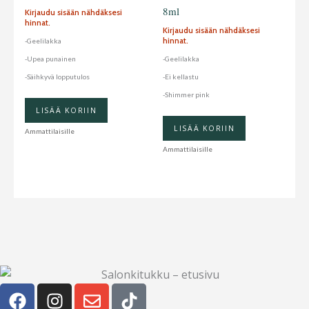
8ml
Kirjaudu sisään nähdäksesi
hinnat.
Kirjaudu sisään nähdäksesi
hinnat.
-Geelilakka
-Upea punainen
-Geelilakka
-Säihkyvä lopputulos
-Ei kellastu
-Shimmer pink
LISÄÄ KORIIN
LISÄÄ KORIIN
Ammattilaisille
Ammattilaisille
F
I
E
T
a
n
n
i