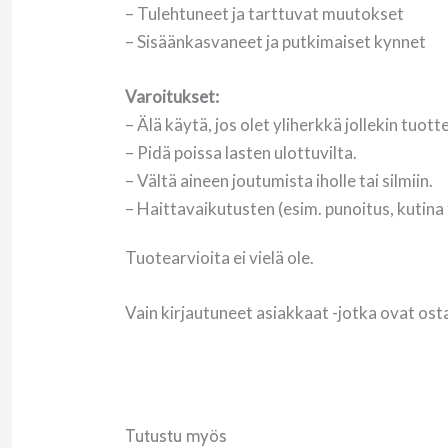
– Tulehtuneet ja tarttuvat muutokset
– Sisäänkasvaneet ja putkimaiset kynnet
Varoitukset:
– Älä käytä, jos olet yliherkkä jollekin tuot
– Pidä poissa lasten ulottuvilta.
– Vältä aineen joutumista iholle tai silmiin.
– Haittavaikutusten (esim. punoitus, kutina
Tuotearvioita ei vielä ole.
Vain kirjautuneet asiakkaat -jotka ovat ost
Tutustu myös