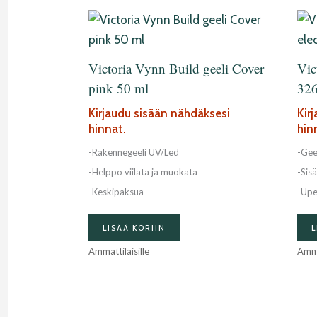
Victoria Vynn Build geeli Cover
Vic
pink 50 ml
326
Kirjaudu sisään nähdäksesi
Kir
hinnat.
hin
-Rakennegeeli UV/Led
-Gee
-Helppo viilata ja muokata
-Sisä
-Keskipaksua
-Upe
LISÄÄ KORIIN
L
Ammattilaisille
Amma