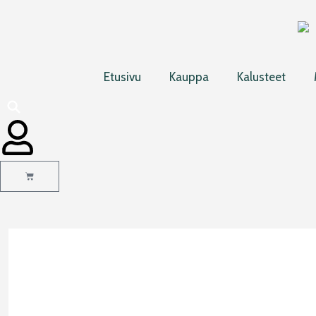
Siirry
sisältöön
Etusivu
Kauppa
Kalusteet
Cart