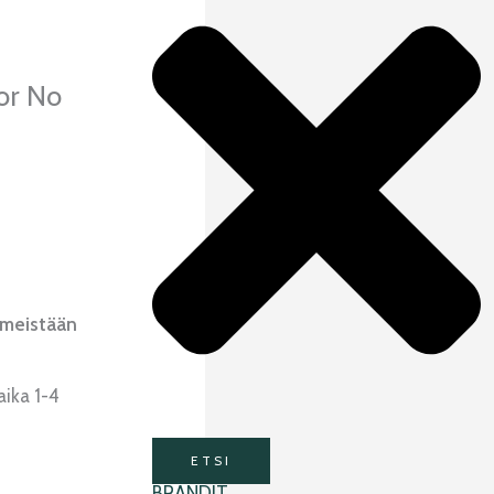
or No
imeistään
aika 1-4
ETSI
BRÄNDIT