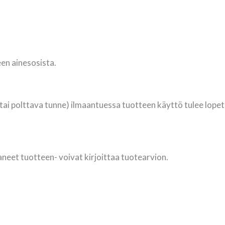
teen ainesosista.
 tai polttava tunne) ilmaantuessa tuotteen käyttö tulee lope
aneet tuotteen- voivat kirjoittaa tuotearvion.