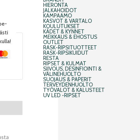
HIERONTA
JALKAHOIDOT
KAMPAAMO
KASVOT & VARTALO
pe-
KOULUTUKSET
KÄDET & KYNNET
ästi
MEIKKAUS & EHOSTUS
kulla!
OUTLET
RASK-RIPSITUOTTEET
RASK-RIPSIKUIDUT
RESTA
RIPSET & KULMAT
SIIVOUS, DESINFIOINTI &
VÄLINEHUOLTO
SUOJAUS & PAPERIT
TERVEYDENHUOLTO
TYÖVALOT & KALUSTEET
UV LED -RIPSET
osta