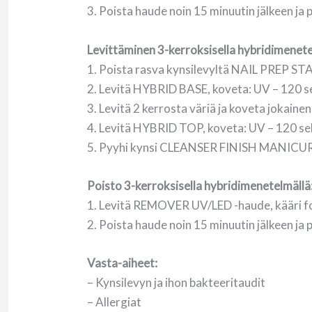
3. Poista haude noin 15 minuutin jälkeen ja 
Levittäminen 3-kerroksisella hybridimenete
1. Poista rasva kynsilevyltä NAIL PREP S
2. Levitä HYBRID BASE, koveta: UV – 120 se
3. Levitä 2 kerrosta väriä ja koveta jokaine
4. Levitä HYBRID TOP, koveta: UV – 120 sek
5. Pyyhi kynsi CLEANSER FINISH MANICURE
Poisto 3-kerroksisella hybridimenetelmällä
1. Levitä REMOVER UV/LED -haude, kääri foli
2. Poista haude noin 15 minuutin jälkeen ja 
Vasta-aiheet:
– Kynsilevyn ja ihon bakteeritaudit
– Allergiat