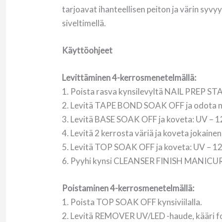
tarjoavat ihanteellisen peiton ja värin syvyy
siveltimellä.
Käyttöohjeet
Levittäminen 4-kerrosmenetelmällä:
1. Poista rasva kynsilevyltä NAIL PREP S
2. Levitä TAPE BOND SOAK OFF ja odota noi
3. Levitä BASE SOAK OFF ja koveta: UV – 12
4. Levitä 2 kerrosta väriä ja koveta jokaine
5. Levitä TOP SOAK OFF ja koveta: UV – 120
6. Pyyhi kynsi CLEANSER FINISH MANICURE
Poistaminen 4-kerrosmenetelmällä:
1. Poista TOP SOAK OFF kynsiviilalla.
2. Levitä REMOVER UV/LED -haude, kääri foli