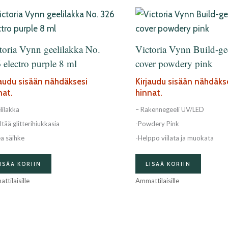
toria Vynn geelilakka No.
Victoria Vynn Build-ge
 electro purple 8 ml
cover powdery pink
jaudu sisään nähdäksesi
Kirjaudu sisään nähdäks
nat.
hinnat.
lilakka
– Rakennegeeli UV/LED
ltää glitterihiukkasia
-Powdery Pink
a säihke
-Helppo viilata ja muokata
ISÄÄ KORIIN
LISÄÄ KORIIN
ttilaisille
Ammattilaisille