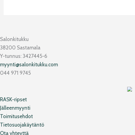
Salonkitukku
38200 Sastamala
Y-tunnus: 3427445-6
myynti@salonkitukku.com
044 971 9745
RASK-ripset
Jälleenmyynti
Toimitusehdot
Tietosuojakäytäntö
Ota yhteyttä