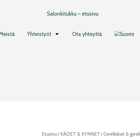
Meistä
Yhteistyöt
Ota yhteyttä
Etusivu
/
KÄDET & KYNNET
/
Geelilakat & geeli