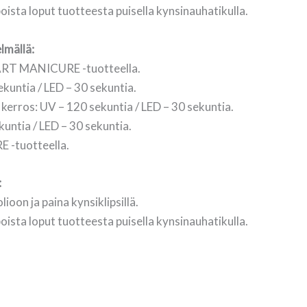
poista loput tuotteesta puisella kynsinauhatikulla.
lmällä:
TART MANICURE -tuotteella.
kuntia / LED – 30 sekuntia.
n kerros: UV – 120 sekuntia / LED – 30 sekuntia.
untia / LED – 30 sekuntia.
 -tuotteella.
:
oon ja paina kynsiklipsillä.
poista loput tuotteesta puisella kynsinauhatikulla.