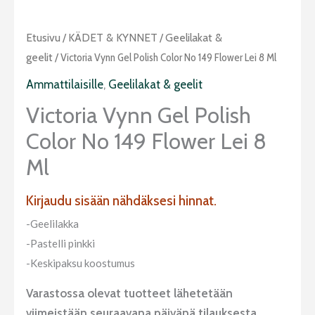
Etusivu
/
KÄDET & KYNNET
/
Geelilakat &
geelit
/ Victoria Vynn Gel Polish Color No 149 Flower Lei 8 Ml
Ammattilaisille
,
Geelilakat & geelit
Victoria Vynn Gel Polish
Color No 149 Flower Lei 8
Ml
Kirjaudu sisään nähdäksesi hinnat.
-Geelilakka
-Pastelli pinkki
-Keskipaksu koostumus
Varastossa olevat tuotteet lähetetään
viimeistään seuraavana päivänä tilauksesta