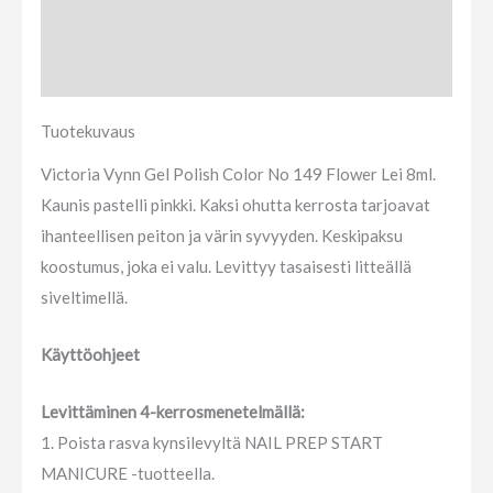
Tuotekuvaus
Arviot (0)
Tuotekuvaus
Victoria Vynn Gel Polish Color No 149 Flower Lei 8ml.
Kaunis pastelli pinkki. Kaksi ohutta kerrosta tarjoavat
ihanteellisen peiton ja värin syvyyden. Keskipaksu
koostumus, joka ei valu. Levittyy tasaisesti litteällä
siveltimellä.
Käyttöohjeet
Levittäminen 4-kerrosmenetelmällä:
1. Poista rasva kynsilevyltä NAIL PREP START
MANICURE -tuotteella.