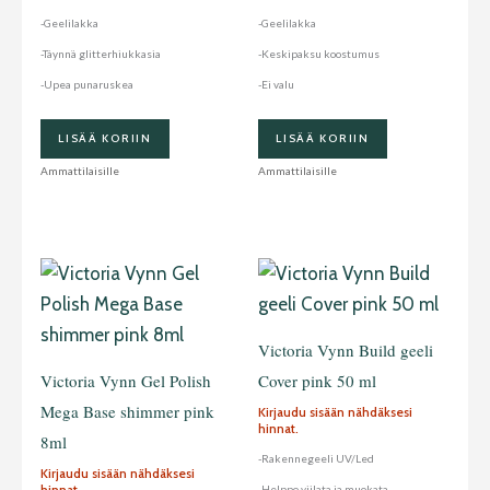
-Geelilakka
-Geelilakka
-Täynnä glitterhiukkasia
-Keskipaksu koostumus
-Upea punaruskea
-Ei valu
LISÄÄ KORIIN
LISÄÄ KORIIN
Ammattilaisille
Ammattilaisille
Victoria Vynn Build geeli
Victoria Vynn Gel Polish
Cover pink 50 ml
Mega Base shimmer pink
Kirjaudu sisään nähdäksesi
hinnat.
8ml
-Rakennegeeli UV/Led
Kirjaudu sisään nähdäksesi
hinnat.
-Helppo viilata ja muokata