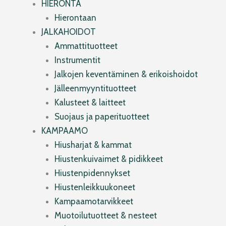
HIERONTA
Hierontaan
JALKAHOIDOT
Ammattituotteet
Instrumentit
Jalkojen keventäminen & erikoishoidot
Jälleenmyyntituotteet
Kalusteet & laitteet
Suojaus ja paperituotteet
KAMPAAMO
Hiusharjat & kammat
Hiustenkuivaimet & pidikkeet
Hiustenpidennykset
Hiustenleikkuukoneet
Kampaamotarvikkeet
Muotoilutuotteet & nesteet