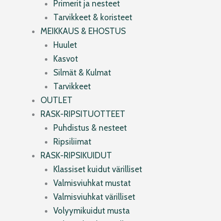
Primerit ja nesteet
Tarvikkeet & koristeet
MEIKKAUS & EHOSTUS
Huulet
Kasvot
Silmät & Kulmat
Tarvikkeet
OUTLET
RASK-RIPSITUOTTEET
Puhdistus & nesteet
Ripsiliimat
RASK-RIPSIKUIDUT
Klassiset kuidut värilliset
Valmisviuhkat mustat
Valmisviuhkat värilliset
Volyymikuidut musta