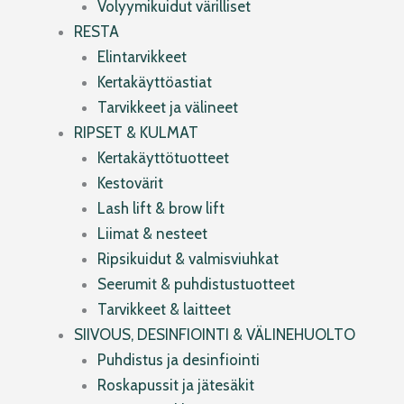
Volyymikuidut värilliset
RESTA
Elintarvikkeet
Kertakäyttöastiat
Tarvikkeet ja välineet
RIPSET & KULMAT
Kertakäyttötuotteet
Kestovärit
Lash lift & brow lift
Liimat & nesteet
Ripsikuidut & valmisviuhkat
Seerumit & puhdistustuotteet
Tarvikkeet & laitteet
SIIVOUS, DESINFIOINTI & VÄLINEHUOLTO
Puhdistus ja desinfiointi
Roskapussit ja jätesäkit