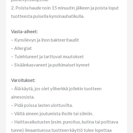
2. Poista haude noin 15 minuutin jälkeen ja poista loput
tuotteesta puisella kynsinauhatikulla.
Vasta-aiheet:
– Kynsilevyn ja ihon bakteeritaudit
– Allergiat
– Tulehtuneet ja tarttuvat muutokset
– Sisäänkasvaneet ja putkimaiset kynnet
Varoitukset:
– Älä käytä, jos olet yliherkkä jollekin tuotteen
ainesosista.
– Pidä poissa lasten ulottuvilta.
– Vältä aineen joutumista iholle tai silmiin.
– Haittavaikutusten (esim. punoitus, kutina tai polttava
tunne) ilmaantuessa tuotteen käyttö tulee lopettaa