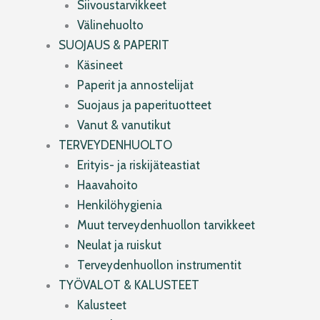
Siivoustarvikkeet
Välinehuolto
SUOJAUS & PAPERIT
Käsineet
Paperit ja annostelijat
Suojaus ja paperituotteet
Vanut & vanutikut
TERVEYDENHUOLTO
Erityis- ja riskijäteastiat
Haavahoito
Henkilöhygienia
Muut terveydenhuollon tarvikkeet
Neulat ja ruiskut
Terveydenhuollon instrumentit
TYÖVALOT & KALUSTEET
Kalusteet