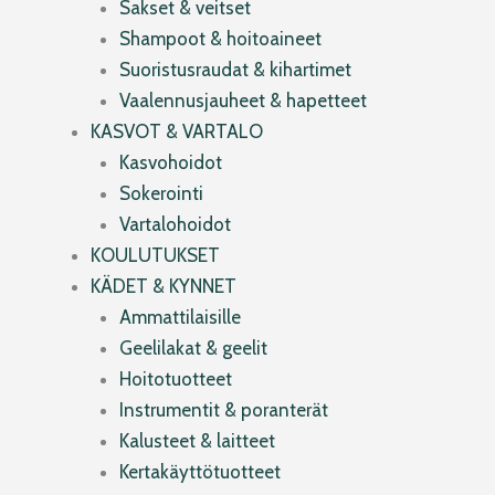
Sakset & veitset
Shampoot & hoitoaineet
Suoristusraudat & kihartimet
Vaalennusjauheet & hapetteet
KASVOT & VARTALO
Kasvohoidot
Sokerointi
Vartalohoidot
KOULUTUKSET
KÄDET & KYNNET
Ammattilaisille
Geelilakat & geelit
Hoitotuotteet
Instrumentit & poranterät
Kalusteet & laitteet
Kertakäyttötuotteet