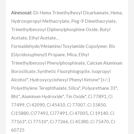
Ainesosat:
Di-Hema Trimethylhexyl Dicarbamate, Hema,
Hydroxypropyl Methacrylate, Peg-9 Dimethacrylate,
Trimethylbenzoyl Diphenylphosphine Oxide, Butyl
Acetate, Ethyl Acetate, ,
Formaldehyde/Melamine/Tosylamide Copolymer, Bis
(Glycidoxyphenyl) Propane, Mica, Ethyl
Trimethylbenzoyl Phenylphosphinate, Calcium Aluminum
Borosilicate, Synthetic Fluorphlogopite, Isopropyl
Alcohol*, Hydroxycyclohexyl Phenyl Ketone* [+/-]
Polyethylene Terephthalate, Silica*, Polyurethane 33*,
Bht*, Aluminum Hydroxide*, Tin Oxide*, Ci 77891, Ci
77499, Ci 42090, Ci 45410, Ci 77007, Ci 15850,
Ci15880, Ci77492, Ci77491, Ci 47005, Ci 19140, Ci
77163*, Ci 77510*, Ci 77266, Ci 45380, Ci 75470, Ci
60725