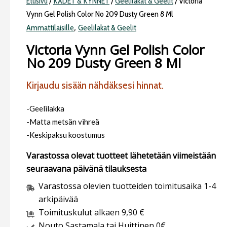
Etusivu
/
KÄDET & KYNNET
/
Geelilakat & Geelit
/ Victoria
Vynn Gel Polish Color No 209 Dusty Green 8 Ml
,
Ammattilaisille
Geelilakat & Geelit
Victoria Vynn Gel Polish Color
No 209 Dusty Green 8 Ml
Kirjaudu sisään nähdäksesi hinnat.
-Geelilakka
-Matta metsän vihreä
-Keskipaksu koostumus
Varastossa olevat tuotteet lähetetään viimeistään
seuraavana päivänä tilauksesta
Varastossa olevien tuotteiden toimitusaika 1-4
arkipäivää
Toimituskulut alkaen 9,90 €
Nouto Sastamala tai Huittinen 0€