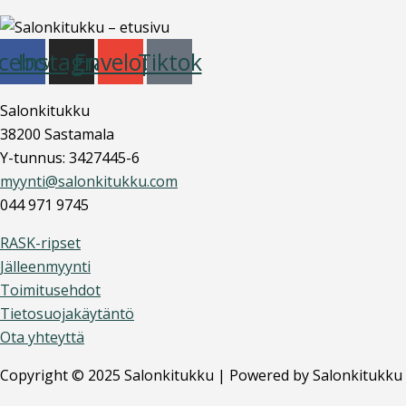
cebook
Instagram
Envelope
Tiktok
Salonkitukku
38200 Sastamala
Y-tunnus: 3427445-6
myynti@salonkitukku.com
044 971 9745
RASK-ripset
Jälleenmyynti
Toimitusehdot
Tietosuojakäytäntö
Ota yhteyttä
Copyright © 2025 Salonkitukku | Powered by Salonkitukku