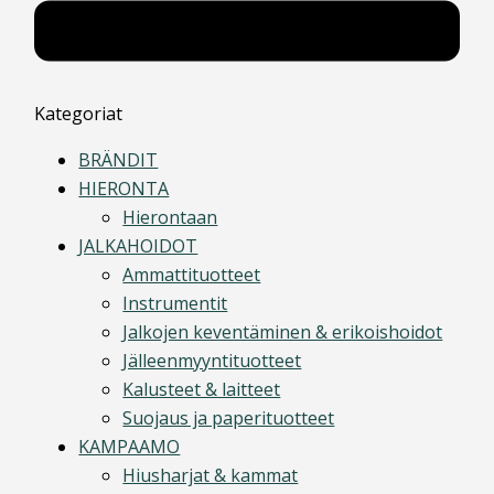
Kategoriat
BRÄNDIT
HIERONTA
Hierontaan
JALKAHOIDOT
Ammattituotteet
Instrumentit
Jalkojen keventäminen & erikoishoidot
Jälleenmyyntituotteet
Kalusteet & laitteet
Suojaus ja paperituotteet
KAMPAAMO
Hiusharjat & kammat