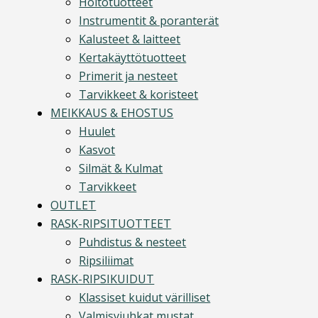
Hoitotuotteet
Instrumentit & poranterät
Kalusteet & laitteet
Kertakäyttötuotteet
Primerit ja nesteet
Tarvikkeet & koristeet
MEIKKAUS & EHOSTUS
Huulet
Kasvot
Silmät & Kulmat
Tarvikkeet
OUTLET
RASK-RIPSITUOTTEET
Puhdistus & nesteet
Ripsiliimat
RASK-RIPSIKUIDUT
Klassiset kuidut värilliset
Valmisviuhkat mustat