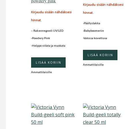
powdery pink
Kirjaudu sisään nähdäksesi
Kirjaudu sisään nähdäksesi
hinnat.
hinnat.
-Päällyslakka
– Rakennegeeli UV/LED
-Babyboomeriin
-Powdery Pink
-Valossa kovettuva
-Helppo viilata ja muokata
LISÄÄ KORIIN
LISÄÄ KORIIN
Ammattilaisille
Ammattilaisille