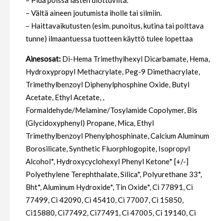
– Pidä poissa lasten ulottuvilta.
– Vältä aineen joutumista iholle tai silmiin.
– Haittavaikutusten (esim. punoitus, kutina tai polttava
tunne) ilmaantuessa tuotteen käyttö tulee lopettaa
Ainesosat:
Di-Hema Trimethylhexyl Dicarbamate, Hema,
Hydroxypropyl Methacrylate, Peg-9 Dimethacrylate,
Trimethylbenzoyl Diphenylphosphine Oxide, Butyl
Acetate, Ethyl Acetate, ,
Formaldehyde/Melamine/Tosylamide Copolymer, Bis
(Glycidoxyphenyl) Propane, Mica, Ethyl
Trimethylbenzoyl Phenylphosphinate, Calcium Aluminum
Borosilicate, Synthetic Fluorphlogopite, Isopropyl
Alcohol*, Hydroxycyclohexyl Phenyl Ketone* [+/-]
Polyethylene Terephthalate, Silica*, Polyurethane 33*,
Bht*, Aluminum Hydroxide*, Tin Oxide*, Ci 77891, Ci
77499, Ci 42090, Ci 45410, Ci 77007, Ci 15850,
Ci15880, Ci77492, Ci77491, Ci 47005, Ci 19140, Ci