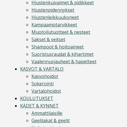
Hiustenkuivaimet & pidikkeet
Hiustenpidennykset
Hiustenleikkuukoneet
Kampaamotarvikkeet
Muotoilutuotteet & nesteet
Sakset & veitset
Shampoot & hoitoaineet
Suoristusraudat & kihartimet
Vaalennusjauheet & hapetteet
KASVOT & VARTALO
Kasvohoidot
Sokerointi
Vartalohoidot
KOULUTUKSET
KÄDET & KYNNET
Ammattilaisille
Geelilakat & geelit