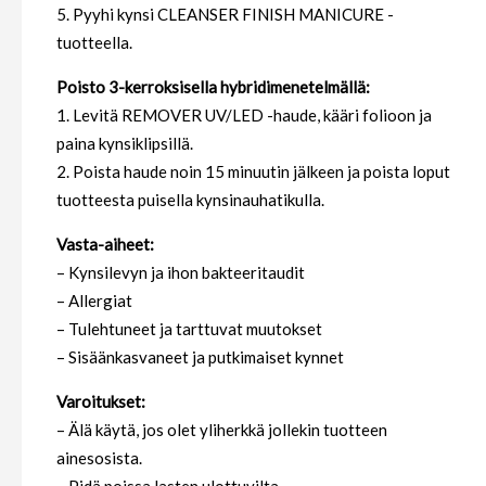
5. Pyyhi kynsi CLEANSER FINISH MANICURE -
tuotteella.
Poisto 3-kerroksisella hybridimenetelmällä:
1. Levitä REMOVER UV/LED -haude, kääri folioon ja
paina kynsiklipsillä.
2. Poista haude noin 15 minuutin jälkeen ja poista loput
tuotteesta puisella kynsinauhatikulla.
Vasta-aiheet:
– Kynsilevyn ja ihon bakteeritaudit
– Allergiat
– Tulehtuneet ja tarttuvat muutokset
– Sisäänkasvaneet ja putkimaiset kynnet
Varoitukset:
– Älä käytä, jos olet yliherkkä jollekin tuotteen
ainesosista.