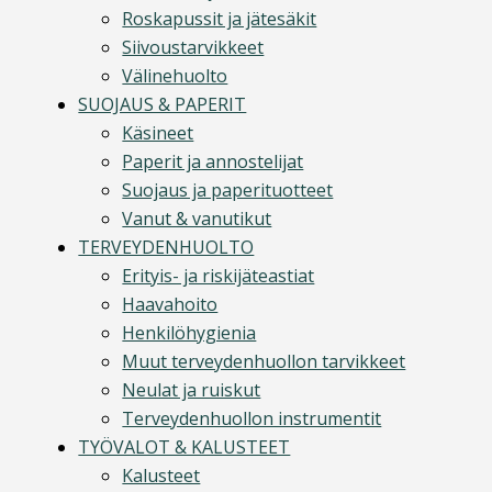
Roskapussit ja jätesäkit
Siivoustarvikkeet
Välinehuolto
SUOJAUS & PAPERIT
Käsineet
Paperit ja annostelijat
Suojaus ja paperituotteet
Vanut & vanutikut
TERVEYDENHUOLTO
Erityis- ja riskijäteastiat
Haavahoito
Henkilöhygienia
Muut terveydenhuollon tarvikkeet
Neulat ja ruiskut
Terveydenhuollon instrumentit
TYÖVALOT & KALUSTEET
Kalusteet