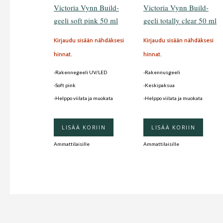
Victoria Vynn Build-
Victoria Vynn Build-
geeli soft pink 50 ml
geeli totally clear 50 ml
Kirjaudu sisään nähdäksesi
Kirjaudu sisään nähdäksesi
hinnat.
hinnat.
-Rakennegeeli UV/LED
-Rakennusgeeli
-Soft pink
-Keskipaksua
-Helppo viilata ja muokata
-Helppo viilata ja muokata
LISÄÄ KORIIN
LISÄÄ KORIIN
Ammattilaisille
Ammattilaisille