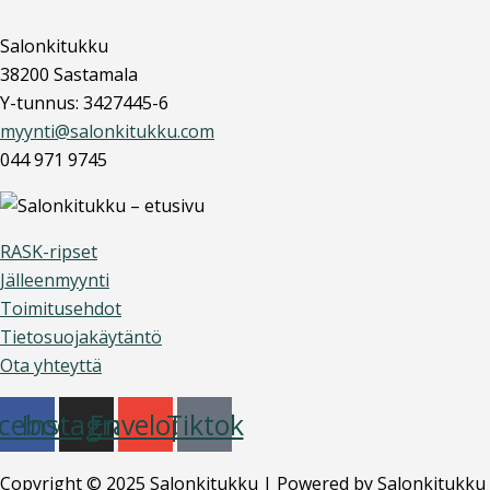
Salonkitukku
38200 Sastamala
Y-tunnus: 3427445-6
myynti@salonkitukku.com
044 971 9745
RASK-ripset
Jälleenmyynti
Toimitusehdot
Tietosuojakäytäntö
Ota yhteyttä
cebook
Instagram
Envelope
Tiktok
Copyright © 2025 Salonkitukku | Powered by Salonkitukku