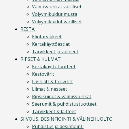
Valmisviuhkat värilliset
Volyymikuidut musta
Volyymikuidut värilliset
RESTA
Elintarvikkeet
Kertakäyttöastiat
Tarvikkeet ja välineet
RIPSET & KULMAT
Kertakäyttötuotteet
Kestovärit
Lash lift & brow lift
Liimat & nesteet
Ripsikuidut & valmisviuhkat
Seerumit & puhdistustuotteet
Tarvikkeet & laitteet
SIIVOUS, DESINFIOINTI & VÄLINEHUOLTO
Puhdistus ja desinfiointi