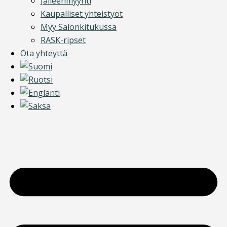
Jälleenmyynti
Kaupalliset yhteistyöt
Myy Salonkitukussa
RASK-ripset
Ota yhteyttä