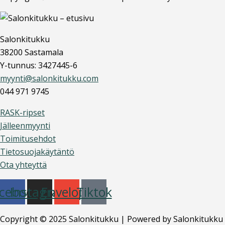
Salonkitukku
38200 Sastamala
Y-tunnus: 3427445-6
myynti@salonkitukku.com
044 971 9745
RASK-ripset
Jälleenmyynti
Toimitusehdot
Tietosuojakäytäntö
Ota yhteyttä
cebook
Instagram
Envelope
Tiktok
Copyright © 2025 Salonkitukku | Powered by Salonkitukku