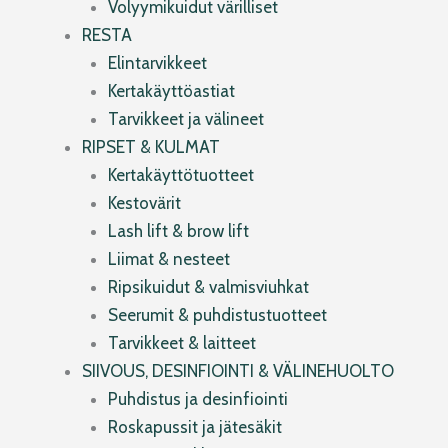
Volyymikuidut värilliset
RESTA
Elintarvikkeet
Kertakäyttöastiat
Tarvikkeet ja välineet
RIPSET & KULMAT
Kertakäyttötuotteet
Kestovärit
Lash lift & brow lift
Liimat & nesteet
Ripsikuidut & valmisviuhkat
Seerumit & puhdistustuotteet
Tarvikkeet & laitteet
SIIVOUS, DESINFIOINTI & VÄLINEHUOLTO
Puhdistus ja desinfiointi
Roskapussit ja jätesäkit