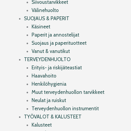
Siivoustarvikkeet
Välinehuolto
SUOJAUS & PAPERIT
Käsineet
Paperit ja annostelijat
Suojaus ja paperituotteet
Vanut & vanutikut
TERVEYDENHUOLTO
Erityis- ja riskijäteastiat
Haavahoito
Henkilöhygienia
Muut terveydenhuollon tarvikkeet
Neulat ja ruiskut
Terveydenhuollon instrumentit
TYÖVALOT & KALUSTEET
Kalusteet