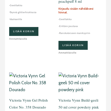
peachpuff 8 ml
-Geelilakka
Kirjaudu sisään nähdäksesi
hinnat.
-Täynnä glitterhiukkasia
-Vaaleanlila
-Geelilakka
-Erittäin joustava
LISÄÄ KORIIN
-Ranskalaiseen manikyyriin
Ammattilaisille
LISÄÄ KORIIN
Ammattilaisille
Victoria Vynn Gel Polish
Victoria Vynn Build-geeli
Color No. 358 Dourado
50 ml cover powdery pink