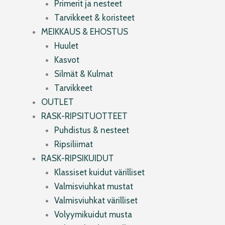
Primerit ja nesteet
Tarvikkeet & koristeet
MEIKKAUS & EHOSTUS
Huulet
Kasvot
Silmät & Kulmat
Tarvikkeet
OUTLET
RASK-RIPSITUOTTEET
Puhdistus & nesteet
Ripsiliimat
RASK-RIPSIKUIDUT
Klassiset kuidut värilliset
Valmisviuhkat mustat
Valmisviuhkat värilliset
Volyymikuidut musta