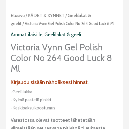
Etusivu
/
KÄDET & KYNNET
/
Geelilakat &
geelit
/ Victoria Vynn Gel Polish Color No 264 Good Luck 8 Ml
Ammattilaisille
,
Geelilakat & geelit
Victoria Vynn Gel Polish
Color No 264 Good Luck 8
Ml
Kirjaudu sisään nähdäksesi hinnat.
-Geelilakka
-Kylmä pastelli pinkki
-Keskipaksu koostumus
Varastossa olevat tuotteet lähetetään
viimeistään seuraavana päivänä tilauksesta