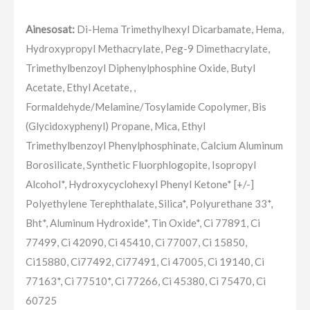
Ainesosat:
Di-Hema Trimethylhexyl Dicarbamate, Hema,
Hydroxypropyl Methacrylate, Peg-9 Dimethacrylate,
Trimethylbenzoyl Diphenylphosphine Oxide, Butyl
Acetate, Ethyl Acetate, ,
Formaldehyde/Melamine/Tosylamide Copolymer, Bis
(Glycidoxyphenyl) Propane, Mica, Ethyl
Trimethylbenzoyl Phenylphosphinate, Calcium Aluminum
Borosilicate, Synthetic Fluorphlogopite, Isopropyl
Alcohol*, Hydroxycyclohexyl Phenyl Ketone* [+/-]
Polyethylene Terephthalate, Silica*, Polyurethane 33*,
Bht*, Aluminum Hydroxide*, Tin Oxide*, Ci 77891, Ci
77499, Ci 42090, Ci 45410, Ci 77007, Ci 15850,
Ci15880, Ci77492, Ci77491, Ci 47005, Ci 19140, Ci
77163*, Ci 77510*, Ci 77266, Ci 45380, Ci 75470, Ci
60725