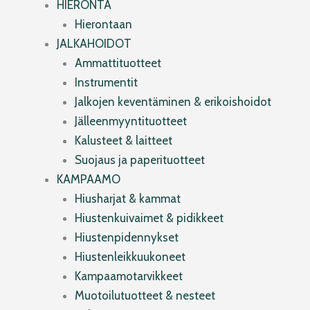
HIERONTA
Hierontaan
JALKAHOIDOT
Ammattituotteet
Instrumentit
Jalkojen keventäminen & erikoishoidot
Jälleenmyyntituotteet
Kalusteet & laitteet
Suojaus ja paperituotteet
KAMPAAMO
Hiusharjat & kammat
Hiustenkuivaimet & pidikkeet
Hiustenpidennykset
Hiustenleikkuukoneet
Kampaamotarvikkeet
Muotoilutuotteet & nesteet