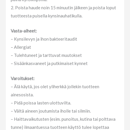
2. Poista haude noin 15 minuutin jälkeen ja poista loput
tuotteesta puisella kynsinauhatikulla.
Vasta-aiheet:
– Kynsilevyn ja ihon bakteeritaudit
– Allergiat
– Tulehtuneet ja tarttuvat muutokset
– Sisäänkasvaneet ja putkimaiset kynnet
Varoitukset:
– Älä käytä, jos olet yliherkkä jollekin tuotteen
ainesosista.
– Pidä poissa lasten ulottuvilta.
– Vältä aineen joutumista iholle tai silmiin.
– Haittavaikutusten (esim. punoitus, kutina tai polttava
tunne) ilmaantuessa tuotteen käyttö tulee lopettaa