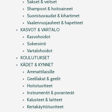
Sakset & veitset
Shampoot & hoitoaineet
Suoristusraudat & kihartimet
Vaalennusjauheet & hapetteet
KASVOT & VARTALO
Kasvohoidot
Sokerointi
Vartalohoidot
KOULUTUKSET
KÄDET & KYNNET
Ammattilaisille
Geelilakat & geelit
Hoitotuotteet
Instrumentit & poranterät
Kalusteet & laitteet
Kertakäyttötuotteet