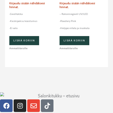
Kirjaudu sisään nähdäksesi
Kirjaudu sisään nähdäksesi
hinnat.
hinnat.
-Geelilakka
– Rakennegeeli UV/LED
-Keskipaksu koostumus
-Powdery Pink
-Ei valu
-Helppo viilata ja muokata
LISÄÄ KORIIN
LISÄÄ KORIIN
Ammattilaisille
Ammattilaisille
F
I
E
T
a
n
n
i