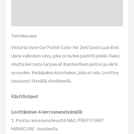
Tuotekuvaus
Arviot (0)
Tuotekuvaus
Victoria Vynn Gel Polish Color No 264 Good Luck 8 ml.
Upea valkoisen sävy, joka on kylmä pastelli pinkki. Kaksi
ohutta kerrosta tarjoavat ihanteellisen peiton ja värin
syvyyden. Keskipaksu koostumus, joka ei valu. Levittyy
tasaisesti litteällä siveltimellä.
Käyttöohjeet
Levittäminen 4-kerrosmenetelmällä:
1. Poista rasva kynsilevyltä NAIL PREP START
MANICURE -tuotteella.