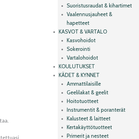
Suoristusraudat & kihartimet
Vaalennusjauheet &
hapetteet
KASVOT & VARTALO
Kasvohoidot
Sokerointi
Vartalohoidot
KOULUTUKSET
KÄDET & KYNNET
Ammattilaisille
Geelilakat & geelit
Hoitotuotteet
Instrumentit & poranterät
Kalusteet & laitteet
taa.
Kertakäyttötuotteet
Primerit ja nesteet
stettuasi