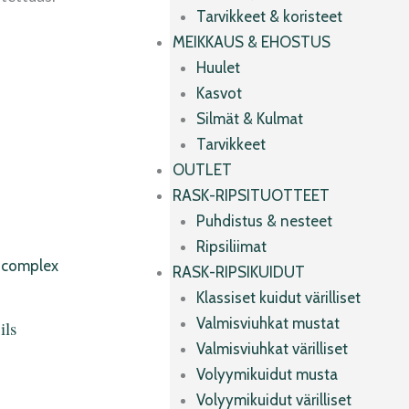
Tarvikkeet & koristeet
MEIKKAUS & EHOSTUS
Huulet
Kasvot
Silmät & Kulmat
Tarvikkeet
OUTLET
RASK-RIPSITUOTTEET
Puhdistus & nesteet
Ripsiliimat
RASK-RIPSIKUIDUT
Klassiset kuidut värilliset
Valmisviuhkat mustat
ls
Valmisviuhkat värilliset
l
Volyymikuidut musta
Volyymikuidut värilliset