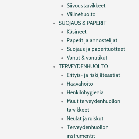
Siivoustarvikkeet
Välinehuolto
SUOJAUS & PAPERIT
Käsineet
Paperit ja annostelijat
Suojaus ja paperituotteet
Vanut & vanutikut
TERVEYDENHUOLTO
Erityis- ja riskijäteastiat
Haavahoito
Henkilöhygienia
Muut terveydenhuollon
tarvikkeet
Neulat ja ruiskut
Terveydenhuollon
instrumentit