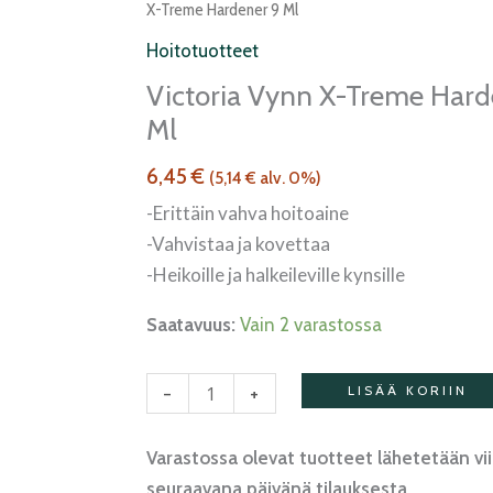
Vynn
X-Treme Hardener 9 Ml
X-
Hoitotuotteet
treme
Victoria Vynn X-Treme Hard
Hardener
Ml
9
ml
6,45
€
(
5,14
€
alv. 0%)
määrä
-Erittäin vahva hoitoaine
-Vahvistaa ja kovettaa
-Heikoille ja halkeileville kynsille
Saatavuus:
Vain 2 varastossa
-
+
LISÄÄ KORIIN
Varastossa olevat tuotteet lähetetään vi
seuraavana päivänä tilauksesta