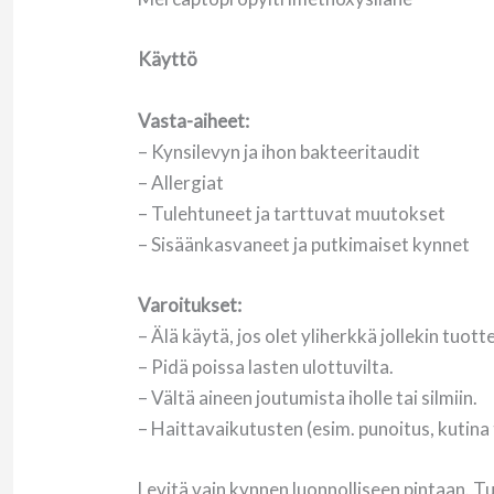
Käyttö
Vasta-aiheet:
– Kynsilevyn ja ihon bakteeritaudit
– Allergiat
– Tulehtuneet ja tarttuvat muutokset
– Sisäänkasvaneet ja putkimaiset kynnet
Varoitukset:
– Älä käytä, jos olet yliherkkä jollekin tuot
– Pidä poissa lasten ulottuvilta.
– Vältä aineen joutumista iholle tai silmiin.
– Haittavaikutusten (esim. punoitus, kutina
Levitä vain kynnen luonnolliseen pintaan. T