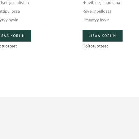
itsee ja uudistaa
-Ravitsee ja uudistaa
ettipullossa
-Sivellinpullossa
ytyy hyvin
-Imeytyy hyvin
ISÄÄ KORIIN
LISÄÄ KORIIN
otuotteet
Hoitotuotteet