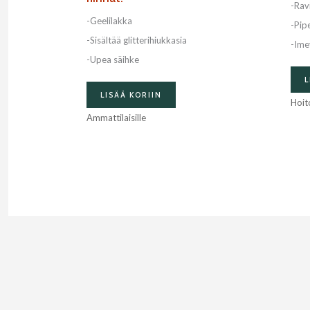
-Rav
-Geelilakka
-Pip
-Sisältää glitterihiukkasia
-Ime
-Upea säihke
L
LISÄÄ KORIIN
Hoit
Ammattilaisille