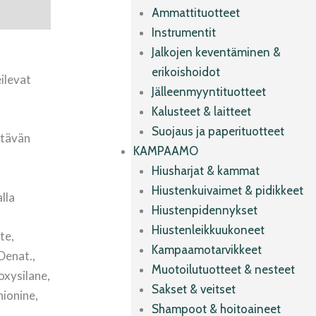
Ammattituotteet
Instrumentit
Jalkojen keventäminen &
erikoishoidot
eilevat
Jälleenmyyntituotteet
Kalusteet & laitteet
Suojaus ja paperituotteet
ltävän
KAMPAAMO
Hiusharjat & kammat
Hiustenkuivaimet & pidikkeet
lla
Hiustenpidennykset
Hiustenleikkuukoneet
te,
Kampaamotarvikkeet
Denat.,
Muotoilutuotteet & nesteet
oxysilane,
Sakset & veitset
hionine,
Shampoot & hoitoaineet