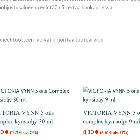
pohjustusaineena enintään 5 kertaa kuukaudessa.
aneet tuotteen- voivat kirjoittaa tuotearvion.
CTORIA VYNN 5 oils
VICTORIA VYNN 5 oi
plex kynsiöljy 30 ml
complex kynsiöljy 9 m
70
€
8,30
€
(
11,71
€
alv. 0%)
(
6,61
€
alv. 0%)