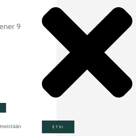
ener 9
imeistään
ETSI