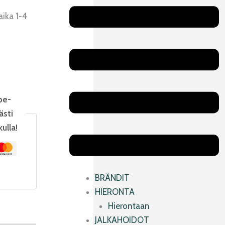
Main
Menu
aika 1-4
pe-
ästi
kulla!
BRÄNDIT
HIERONTA
Hierontaan
JALKAHOIDOT