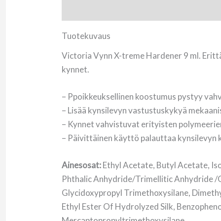
Tuotekuvaus
Arviot (0)
Tuotekuvaus
Victoria Vynn X-treme Hardener 9 ml. Erittä
kynnet.
– Ppoikkeuksellinen koostumus pystyy vahvi
– Lisää kynsilevyn vastustuskykyä mekaanisi
– Kynnet vahvistuvat erityisten polymeerien
– Päivittäinen käyttö palauttaa kynsilevyn
Ainesosat:
Ethyl Acetate, Butyl Acetate, I
Phthalic Anhydride/Trimellitic Anhydride 
Glycidoxypropyl Trimethoxysilane, Dimeth
Ethyl Ester Of Hydrolyzed Silk, Benzopheno
Mercaptopropyltrimethoxysilane