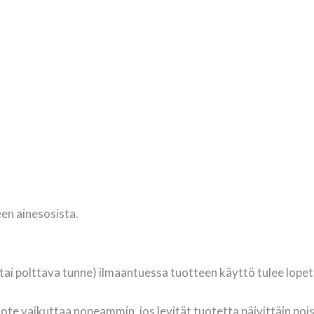
teen ainesosista.
 tai polttava tunne) ilmaantuessa tuotteen käyttö tulee lopet
uote vaikuttaa nopeammin, jos levität tuotetta päivittäin poi