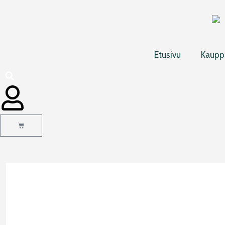
Siirry
sisältöön
Etusivu
Kaupp
Cart