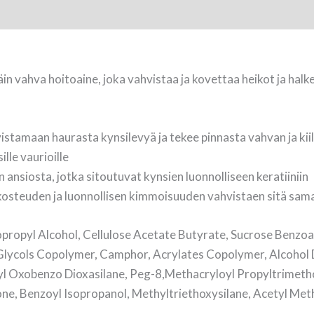
in vahva hoitoaine, joka vahvistaa ja kovettaa heikot ja halk
stamaan haurasta kynsilevyä ja tekee pinnasta vahvan ja kii
lle vaurioille
 ansiosta, jotka sitoutuvat kynsien luonnolliseen keratiiniin
 kosteuden ja luonnollisen kimmoisuuden vahvistaen sitä sama
sopropyl Alcohol, Cellulose Acetate Butyrate, Sucrose Benzoa
/Glycols Copolymer, Camphor, Acrylates Copolymer, Alcohol 
yl Oxobenzo Dioxasilane, Peg-8,Methacryloyl Propyltrimeth
ne, Benzoyl Isopropanol, Methyltriethoxysilane, Acetyl Met