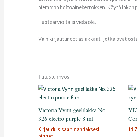
aiemman hoitoainekerroksen. Käytä lakan 
Tuotearvioita ei vielä ole.
Vain kirjautuneet asiakkaat -jotka ovat ost
Tutustu myös
Victoria Vynn geelilakka No.
VI
326 electro purple 8 ml
Com
Kirjaudu sisään nähdäksesi
14,
hinnat.