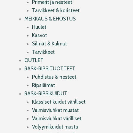
Primerit ja nesteet
Tarvikkeet & koristeet
MEIKKAUS & EHOSTUS
Huulet
Kasvot
Silmät & Kulmat
Tarvikkeet
OUTLET
RASK-RIPSITUOTTEET
Puhdistus & nesteet
Ripsiliimat
RASK-RIPSIKUIDUT
Klassiset kuidut värilliset
Valmisviuhkat mustat
Valmisviuhkat värilliset
Volyymikuidut musta