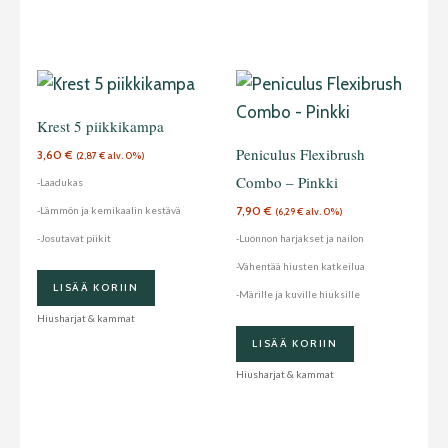
Krest 5 piikkikampa
Peniculus Flexibrush
3,60
€
(
2,87
€
alv. 0%)
Combo – Pinkki
-Laadukas
7,90
€
-Lämmön ja kemikaalin kestävä
(
6,29
€
alv. 0%)
-Josutavat piikit
-Luonnon harjakset ja nailon
-Vähentää hiusten katkeilua
LISÄÄ KORIIN
-Märille ja kuville hiuksille
Hiusharjat & kammat
LISÄÄ KORIIN
Hiusharjat & kammat