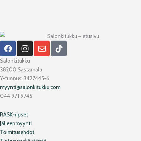
F
I
E
T
a
n
n
i
c
s
v
k
Salonkitukku
e
t
e
t
38200 Sastamala
b
a
l
o
Y-tunnus: 3427445-6
o
g
o
k
myynti@salonkitukku.com
o
r
p
044 971 9745
k
a
e
m
RASK-ripset
Jälleenmyynti
Toimitusehdot
Tietosuojakäytäntö