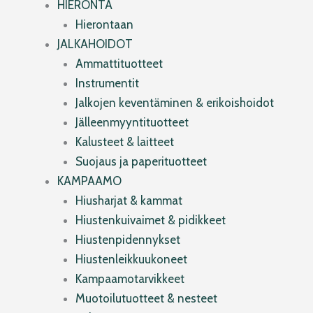
HIERONTA
Hierontaan
JALKAHOIDOT
Ammattituotteet
Instrumentit
Jalkojen keventäminen & erikoishoidot
Jälleenmyyntituotteet
Kalusteet & laitteet
Suojaus ja paperituotteet
KAMPAAMO
Hiusharjat & kammat
Hiustenkuivaimet & pidikkeet
Hiustenpidennykset
Hiustenleikkuukoneet
Kampaamotarvikkeet
Muotoilutuotteet & nesteet