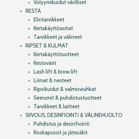
Volyymikuidut värilliset
RESTA
Elintarvikkeet
Kertakäyttöastiat
Tarvikkeet ja välineet
RIPSET & KULMAT
Kertakäyttötuotteet
Kestovärit
Lash lift & brow lift
Liimat & nesteet
Ripsikuidut & valmisviuhkat
Seerumit & puhdistustuotteet
Tarvikkeet & laitteet
SIIVOUS, DESINFIOINTI & VÄLINEHUOLTO
Puhdistus ja desinfiointi
Roskapussit ja jätesäkit