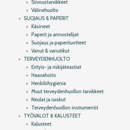
Siivoustarvikkeet
Välinehuolto
SUOJAUS & PAPERIT
Käsineet
Paperit ja annostelijat
Suojaus ja paperituotteet
Vanut & vanutikut
TERVEYDENHUOLTO
Erityis- ja riskijäteastiat
Haavahoito
Henkilöhygienia
Muut terveydenhuollon tarvikkeet
Neulat ja ruiskut
Terveydenhuollon instrumentit
TYÖVALOT & KALUSTEET
Kalusteet