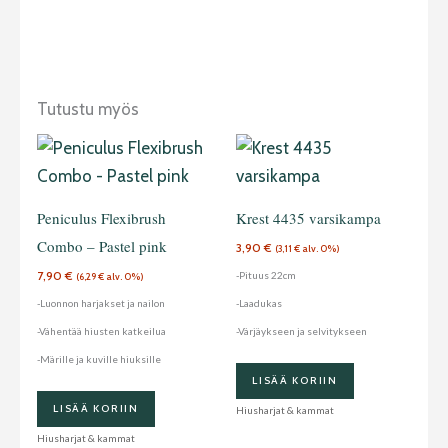
Tutustu myös
Peniculus Flexibrush
Krest 4435 varsikampa
Combo – Pastel pink
3,90
€
(
3,11
€
alv. 0%)
7,90
€
-Pituus 22cm
(
6,29
€
alv. 0%)
-Luonnon harjakset ja nailon
-Laadukas
-Vähentää hiusten katkeilua
-Värjäykseen ja selvitykseen
-Märille ja kuville hiuksille
LISÄÄ KORIIN
LISÄÄ KORIIN
Hiusharjat & kammat
Hiusharjat & kammat