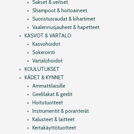
Sakset & veitset
Shampoot & hoitoaineet
Suoristusraudat & kihartimet
Vaalennusjauheet & hapetteet
KASVOT & VARTALO
Kasvohoidot
Sokerointi
Vartalohoidot
KOULUTUKSET
KÄDET & KYNNET
Ammattilaisille
Geelilakat & geelit
Hoitotuotteet
Instrumentit & poranterät
Kalusteet & laitteet
Kertakäyttötuotteet