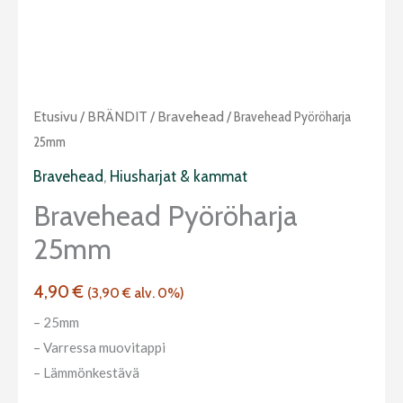
Bravehead
Etusivu
/
BRÄNDIT
/
Bravehead
/ Bravehead Pyöröharja
Pyöröharja
25mm
25mm
Bravehead
,
Hiusharjat & kammat
määrä
Bravehead Pyöröharja
25mm
4,90
€
(
3,90
€
alv. 0%)
– 25mm
– Varressa muovitappi
– Lämmönkestävä