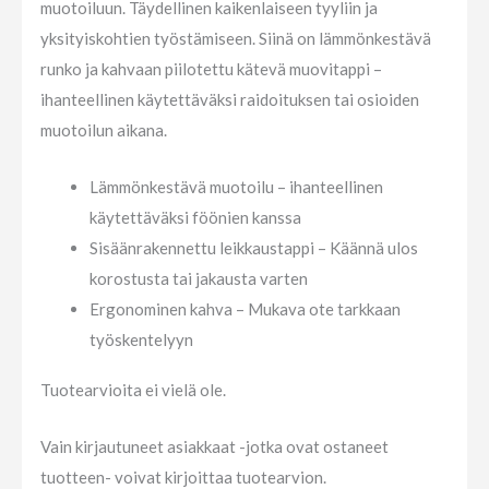
muotoiluun. Täydellinen kaikenlaiseen tyyliin ja
yksityiskohtien työstämiseen. Siinä on lämmönkestävä
runko ja kahvaan piilotettu kätevä muovitappi –
ihanteellinen käytettäväksi raidoituksen tai osioiden
muotoilun aikana.
Lämmönkestävä muotoilu – ihanteellinen
käytettäväksi föönien kanssa
Sisäänrakennettu leikkaustappi – Käännä ulos
korostusta tai jakausta varten
Ergonominen kahva – Mukava ote tarkkaan
työskentelyyn
Tuotearvioita ei vielä ole.
Vain kirjautuneet asiakkaat -jotka ovat ostaneet
tuotteen- voivat kirjoittaa tuotearvion.