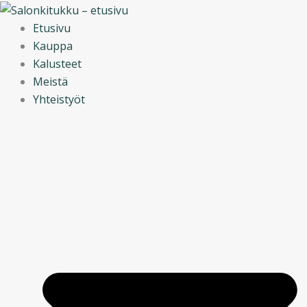
Siirry
Main
Main
Main
sisältöön
Menu
Menu
Menu
Etusivu
Kauppa
Kalusteet
Meistä
Yhteistyöt