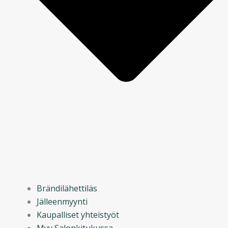
Brändilähettiläs
Jälleenmyynti
Kaupalliset yhteistyöt
Myy Salonkitukussa