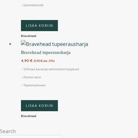
– Lämmönkestä
LISÄÄ KORIIN
Bravehead
Bravehead tupeerausharja
4,90
€
(
3,90
€
alv. 0%)
– Villisian karvasta valmistetut harjakset
– Puinen varsi
– Tupeeraukseen
LISÄÄ KORIIN
Bravehead
Search