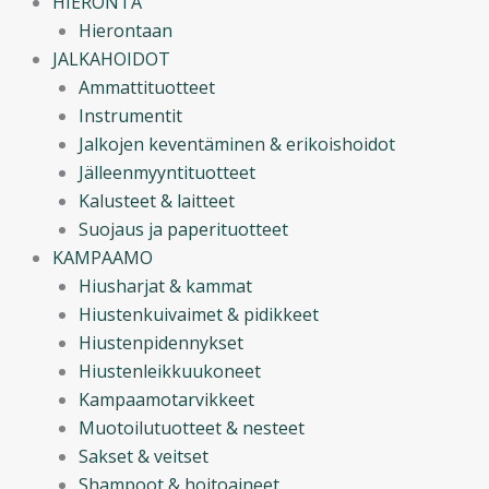
HIERONTA
Hierontaan
JALKAHOIDOT
Ammattituotteet
Instrumentit
Jalkojen keventäminen & erikoishoidot
Jälleenmyyntituotteet
Kalusteet & laitteet
Suojaus ja paperituotteet
KAMPAAMO
Hiusharjat & kammat
Hiustenkuivaimet & pidikkeet
Hiustenpidennykset
Hiustenleikkuukoneet
Kampaamotarvikkeet
Muotoilutuotteet & nesteet
Sakset & veitset
Shampoot & hoitoaineet