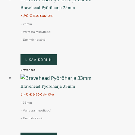
Bravehead Pyöröharja 25mm
4,90
€
(
3,90
€
alv. 0%)
– 25mm
– Varressa muovitappi
– Lämmönkestävä
LISÄÄ KORIIN
Bravehead
Bravehead Pyöröharja 33mm
5,40
€
(
4,30
€
alv. 0%)
– 33mm
– Varressa muovitappi
– Lämmönkestä