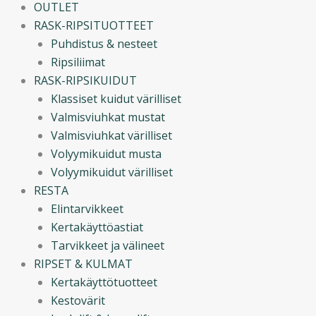
OUTLET
RASK-RIPSITUOTTEET
Puhdistus & nesteet
Ripsiliimat
RASK-RIPSIKUIDUT
Klassiset kuidut värilliset
Valmisviuhkat mustat
Valmisviuhkat värilliset
Volyymikuidut musta
Volyymikuidut värilliset
RESTA
Elintarvikkeet
Kertakäyttöastiat
Tarvikkeet ja välineet
RIPSET & KULMAT
Kertakäyttötuotteet
Kestovärit