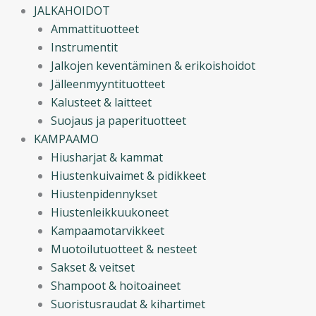
JALKAHOIDOT
Ammattituotteet
Instrumentit
Jalkojen keventäminen & erikoishoidot
Jälleenmyyntituotteet
Kalusteet & laitteet
Suojaus ja paperituotteet
KAMPAAMO
Hiusharjat & kammat
Hiustenkuivaimet & pidikkeet
Hiustenpidennykset
Hiustenleikkuukoneet
Kampaamotarvikkeet
Muotoilutuotteet & nesteet
Sakset & veitset
Shampoot & hoitoaineet
Suoristusraudat & kihartimet