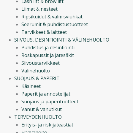
Lash lift & brow lift
Liimat & nesteet
Ripsikuidut & valmisviuhkat
Seerumit & puhdistustuotteet
Tarvikkeet & laitteet
SIIVOUS, DESINFIOINTI & VÄLINEHUOLTO
Puhdistus ja desinfiointi
Roskapussit ja jätesäkit
Siivoustarvikkeet
Välinehuolto
SUOJAUS & PAPERIT
Käsineet
Paperit ja annostelijat
Suojaus ja paperituotteet
Vanut & vanutikut
TERVEYDENHUOLTO
Erityis- ja riskijäteastiat
Haavahoito