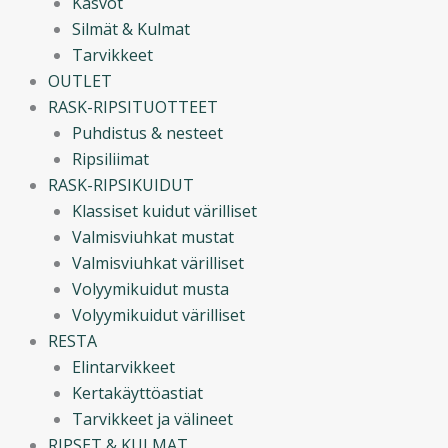
Kasvot
Silmät & Kulmat
Tarvikkeet
OUTLET
RASK-RIPSITUOTTEET
Puhdistus & nesteet
Ripsiliimat
RASK-RIPSIKUIDUT
Klassiset kuidut värilliset
Valmisviuhkat mustat
Valmisviuhkat värilliset
Volyymikuidut musta
Volyymikuidut värilliset
RESTA
Elintarvikkeet
Kertakäyttöastiat
Tarvikkeet ja välineet
RIPSET & KULMAT