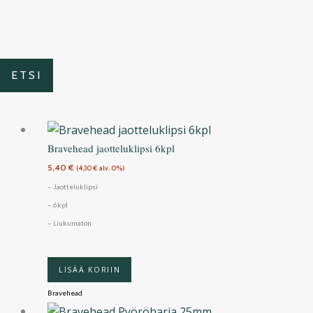
ETSI
Bravehead jaotteluklipsi 6kpl
5,40
€
(
4,30
€
alv. 0%)
– Jaotteluklipsi
– 6kpl
– Liukumaton
LISÄÄ KORIIN
Bravehead