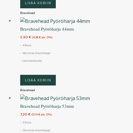
LISÄÄ KORIIN
Bravehead
Bravehead Pyöröharja 44mm
5,50
€
(
4,38
€
alv. 0%)
– 44mm
– Varressa muovitappi
– Lämmönkestä
LISÄÄ KORIIN
Bravehead
Bravehead Pyöröharja 53mm
7,20
€
(
5,74
€
alv. 0%)
– 53mm
– Varressa muovitappi