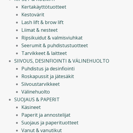
Kertakäyttötuotteet
Kestovärit
Lash lift & brow lift
Liimat & nesteet
Ripsikuidut & valmisviuhkat
Seerumit & puhdistustuotteet
Tarvikkeet & laitteet
SIIVOUS, DESINFIOINTI & VÄLINEHUOLTO
Puhdistus ja desinfiointi
Roskapussit ja jätesäkit
Siivoustarvikkeet
Välinehuolto
SUOJAUS & PAPERIT
Käsineet
Paperit ja annostelijat
Suojaus ja paperituotteet
Vanut & vanutikut