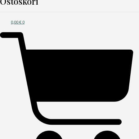
Ostoskori
0,00
€
0