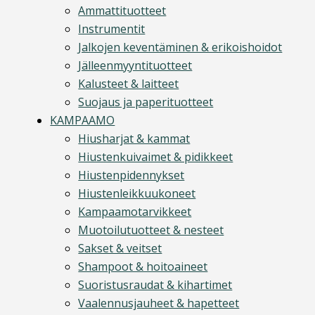
Ammattituotteet
Instrumentit
Jalkojen keventäminen & erikoishoidot
Jälleenmyyntituotteet
Kalusteet & laitteet
Suojaus ja paperituotteet
KAMPAAMO
Hiusharjat & kammat
Hiustenkuivaimet & pidikkeet
Hiustenpidennykset
Hiustenleikkuukoneet
Kampaamotarvikkeet
Muotoilutuotteet & nesteet
Sakset & veitset
Shampoot & hoitoaineet
Suoristusraudat & kihartimet
Vaalennusjauheet & hapetteet