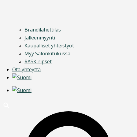
Brändilähettiläs
Jälleenmyynti
Kaupalliset yhteistyöt
Myy Salonkitukussa
RASK-ripset
Ota yhteyttä