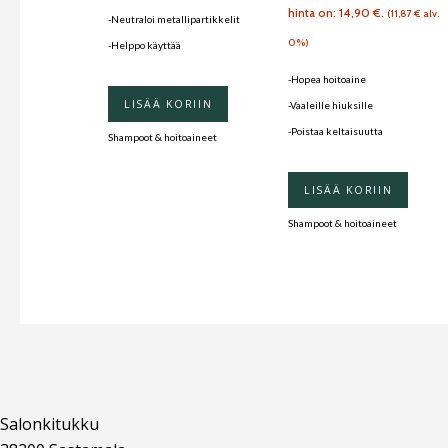
hinta on: 14,90 €.
(
11,87
€
alv.
-Neutraloi metallipartikkelit
0%)
-Helppo käyttää
-Hopea hoitoaine
LISÄÄ KORIIN
-Vaaleille hiuksille
-Poistaa keltaisuutta
Shampoot & hoitoaineet
LISÄÄ KORIIN
Shampoot & hoitoaineet
Salonkitukku