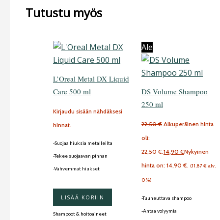
Tutustu myös
Ale
L’Oreal Metal DX Liquid
Care 500 ml
DS Volume Shampoo
250 ml
Kirjaudu sisään nähdäksesi
22,50
€
Alkuperäinen hinta
hinnat.
oli:
-Suojaa hiuksia metalleilta
22,50 €.
14,90
€
Nykyinen
-Tekee suojaavan pinnan
hinta on: 14,90 €.
(
11,87
€
alv.
-Vahvemmat hiukset
0%)
LISÄÄ KORIIN
-Tuuheuttava shampoo
-Antaa volyymia
Shampoot & hoitoaineet