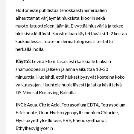
Hoitoneste puhdistaa tehokkaasti mineraalien
aiheuttamat värjäymät hiuksista, kloorin sekä
muotoilutuotteiden jäämät. Elvyttää hiusväriä ja tekee
hiuksista kiiltävät. Suositellaan käytettäväksi 1-2 kertaa
kuukaudessa. Tuote on dermatologisesti testattu
herkällä iholla.
Käyttö:
Levitä Elixir tasaisesti kaikkialle hiuksiin
shampoopesun jälkeen ja anna vaikuttaa 10-30
minuuttia. Huolehdi, että hiukset pysyvät kosteina koko
vaikutusajan. Huuhtele huolellisesti ja jatka käsittelyä
DS Mineral Removing Balmilla.
INCI:
Aqua, Citric Acid, Tetrasodium EDTA, Tetrasodium
Etidronate, Guar Hydroxypropyltrimonium Chloride,
Hydroxyethylcellulose, PVP, Phenoxyethanol,
Ethylhexylglycerin