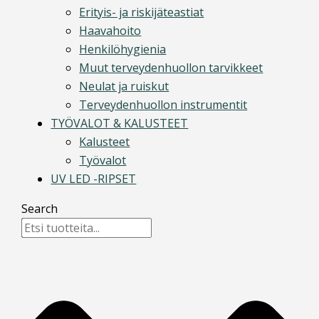
Erityis- ja riskijäteastiat
Haavahoito
Henkilöhygienia
Muut terveydenhuollon tarvikkeet
Neulat ja ruiskut
Terveydenhuollon instrumentit
TYÖVALOT & KALUSTEET
Kalusteet
Työvalot
UV LED -RIPSET
Search