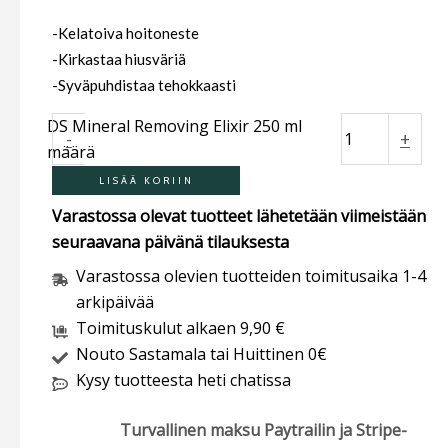
-Kelatoiva hoitoneste
-Kirkastaa hiusväriä
-Syväpuhdistaa tehokkaasti
DS Mineral Removing Elixir 250 ml
-
+
määrä
LISÄÄ KORIIN
Varastossa olevat tuotteet lähetetään viimeistään
seuraavana päivänä tilauksesta
Varastossa olevien tuotteiden toimitusaika 1-4
arkipäivää
Toimituskulut alkaen 9,90 €
Nouto Sastamala tai Huittinen 0€
Kysy tuotteesta heti chatissa
Turvallinen maksu Paytrailin ja Stripe-