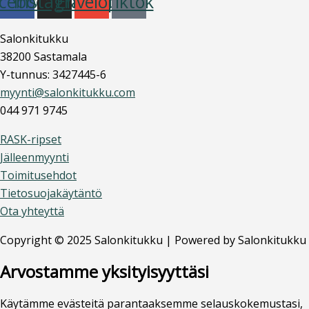
cebook
Instagram
Envelope
Tiktok
Salonkitukku
38200 Sastamala
Y-tunnus: 3427445-6
myynti@salonkitukku.com
044 971 9745
RASK-ripset
Jälleenmyynti
Toimitusehdot
Tietosuojakäytäntö
Ota yhteyttä
Copyright © 2025 Salonkitukku | Powered by Salonkitukku
Arvostamme yksityisyyttäsi
Käytämme evästeitä parantaaksemme selauskokemustasi,