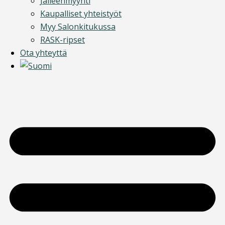
Jälleenmyynti
Kaupalliset yhteistyöt
Myy Salonkitukussa
RASK-ripset
Ota yhteyttä