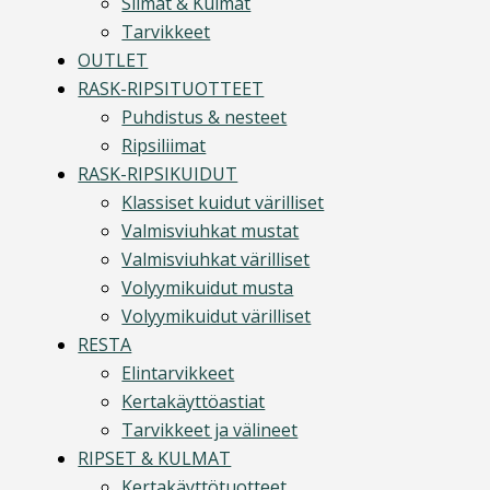
Silmät & Kulmat
Tarvikkeet
OUTLET
RASK-RIPSITUOTTEET
Puhdistus & nesteet
Ripsiliimat
RASK-RIPSIKUIDUT
Klassiset kuidut värilliset
Valmisviuhkat mustat
Valmisviuhkat värilliset
Volyymikuidut musta
Volyymikuidut värilliset
RESTA
Elintarvikkeet
Kertakäyttöastiat
Tarvikkeet ja välineet
RIPSET & KULMAT
Kertakäyttötuotteet