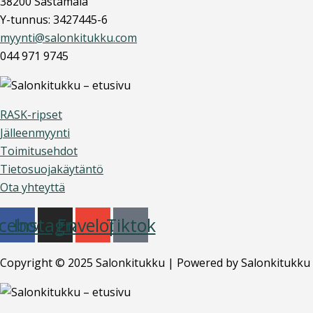
38200 Sastamala
Y-tunnus: 3427445-6
myynti@salonkitukku.com
044 971 9745
RASK-ripset
Jälleenmyynti
Toimitusehdot
Tietosuojakäytäntö
Ota yhteyttä
cebook
Instagram
Envelope
Tiktok
Copyright © 2025 Salonkitukku | Powered by Salonkitukku