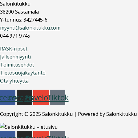
Salonkitukku
38200 Sastamala
Y-tunnus: 3427445-6
myynti@salonkitukku.com
044 971 9745
RASK-ripset
Jälleenmyynti
Toimitusehdot
Tietosuojakäytäntö
Ota yhteyttä
cebook
Instagram
Envelope
Tiktok
Copyright © 2025 Salonkitukku | Powered by Salonkitukku