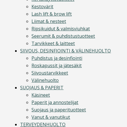
Kestovärit
Lash lift & brow lift
Liimat & nesteet
Ripsikuidut & valmisviuhkat
Seerumit & puhdistustuotteet
Tarvikkeet & laitteet
SIIVOUS, DESINFIOINTI & VÄLINEHUOLTO
Puhdistus ja desinfiointi
Roskapussit ja jätesäkit
Siivoustarvikkeet
Välinehuolto
SUOJAUS & PAPERIT
Käsineet
Paperit ja annostelijat
Suojaus ja paperituotteet
Vanut & vanutikut
TERVEYDENHUOLTO