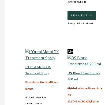
-Ohuille hiuksille
LISÄÄ KORIIN
Shampoot & hoitoaineet
Ale
L’Oreal Metal DX
Treatment Spray
DS Blond Conditioner
200 ml
Kirjaudu sisään nähdäksesi
22,50
€
Alkuperäinen hinta
hinnat.
oli:
-Esikäsittelysuihke
22,50 €.
14,90
€
Nykyinen
ammattilaisille