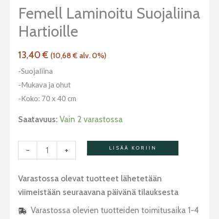
hartioille
Femell Laminoitu Suojaliina
määrä
Hartioille
13,40
€
(
10,68
€
alv. 0%)
-Suojaliina
-Mukava ja ohut
-Koko: 70 x 40 cm
Saatavuus:
Vain 2 varastossa
-
+
LISÄÄ KORIIN
Varastossa olevat tuotteet lähetetään
viimeistään seuraavana päivänä tilauksesta
Varastossa olevien tuotteiden toimitusaika 1-4