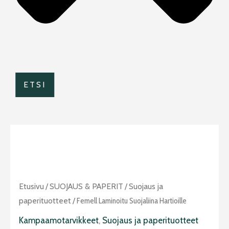
ETSI
Femell
Etusivu
/
SUOJAUS & PAPERIT
/
Suojaus ja
laminoitu
paperituotteet
/ Femell Laminoitu Suojaliina Hartioille
suojaliina
Kampaamotarvikkeet
,
Suojaus ja paperituotteet