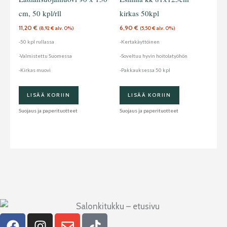
cm, 50 kpl/rll
kirkas 50kpl
11,20
€
6,90
€
(
8,92
€
alv. 0%)
(
5,50
€
alv. 0%)
-50 kpl rullassa
-Kertakäyttöinen
-Valmistettu Suomessa
-Soveltuu hyvin hoitolatyöhön
-Kirkas muovi
-Pakkauksessa 50 kpl
LISÄÄ KORIIN
LISÄÄ KORIIN
Suojaus ja paperituotteet
Suojaus ja paperituotteet
F
I
E
T