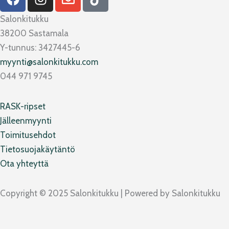
a
n
n
i
c
s
v
k
Salonkitukku
e
t
e
t
38200 Sastamala
b
a
l
o
Y-tunnus: 3427445-6
o
g
o
k
myynti@salonkitukku.com
o
r
p
044 971 9745
k
a
e
m
RASK-ripset
Jälleenmyynti
Toimitusehdot
Tietosuojakäytäntö
Ota yhteyttä
Copyright © 2025 Salonkitukku | Powered by Salonkitukku