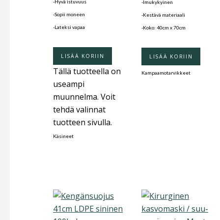
-Hyvä istuvuus
-Imukykyinen
-Sopii moneen
-Kestävä materiaali
-Lateksi vapaa
-Koko: 40cm x 70cm
LISÄÄ KORIIN
LISÄÄ KORIIN
Tällä tuotteella on
Kampaamotarvikkeet
useampi
muunnelma. Voit
tehdä valinnat
tuotteen sivulla.
Käsineet