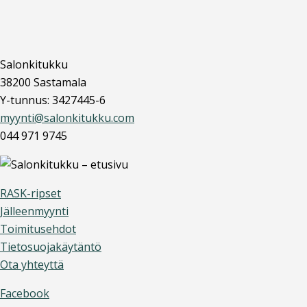
Salonkitukku
38200 Sastamala
Y-tunnus: 3427445-6
myynti@salonkitukku.com
044 971 9745
RASK-ripset
Jälleenmyynti
Toimitusehdot
Tietosuojakäytäntö
Ota yhteyttä
Facebook