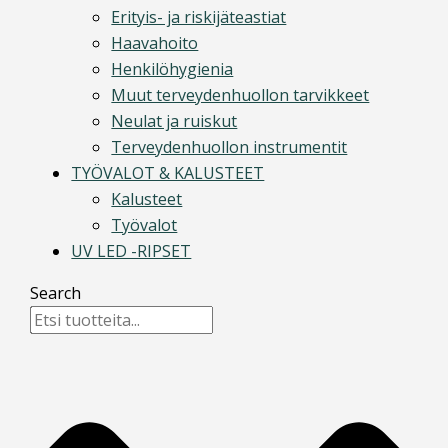
Erityis- ja riskijäteastiat
Haavahoito
Henkilöhygienia
Muut terveydenhuollon tarvikkeet
Neulat ja ruiskut
Terveydenhuollon instrumentit
TYÖVALOT & KALUSTEET
Kalusteet
Työvalot
UV LED -RIPSET
Search