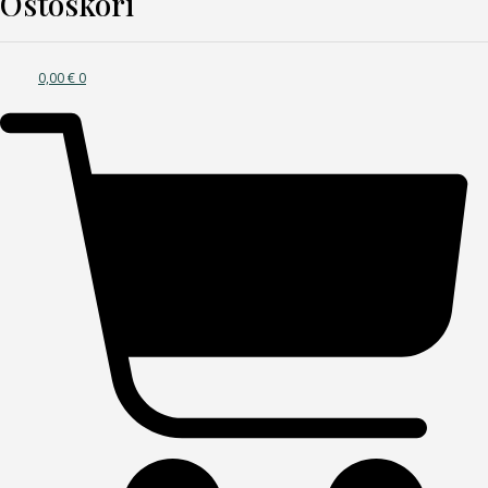
Ostoskori
0,00
€
0