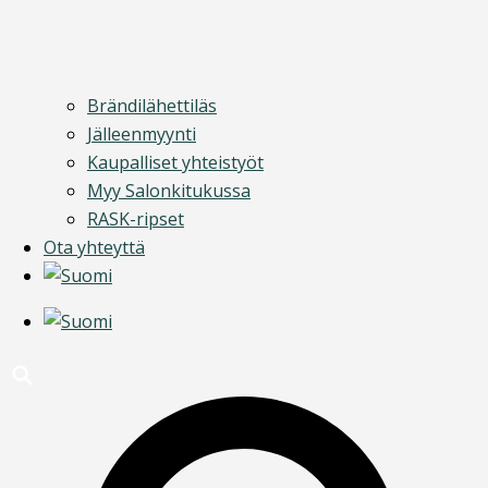
Brändilähettiläs
Jälleenmyynti
Kaupalliset yhteistyöt
Myy Salonkitukussa
RASK-ripset
Ota yhteyttä