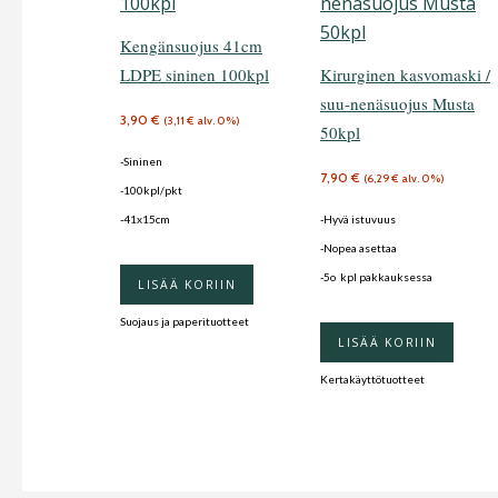
Kengänsuojus 41cm
LDPE sininen 100kpl
Kirurginen kasvomaski /
suu-nenäsuojus Musta
3,90
€
(
3,11
€
alv. 0%)
50kpl
-Sininen
7,90
€
(
6,29
€
alv. 0%)
-100kpl/pkt
-41x15cm
-Hyvä istuvuus
-Nopea asettaa
-5o kpl pakkauksessa
LISÄÄ KORIIN
Suojaus ja paperituotteet
LISÄÄ KORIIN
Kertakäyttötuotteet