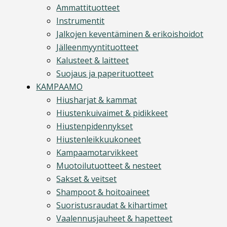
Ammattituotteet
Instrumentit
Jalkojen keventäminen & erikoishoidot
Jälleenmyyntituotteet
Kalusteet & laitteet
Suojaus ja paperituotteet
KAMPAAMO
Hiusharjat & kammat
Hiustenkuivaimet & pidikkeet
Hiustenpidennykset
Hiustenleikkuukoneet
Kampaamotarvikkeet
Muotoilutuotteet & nesteet
Sakset & veitset
Shampoot & hoitoaineet
Suoristusraudat & kihartimet
Vaalennusjauheet & hapetteet