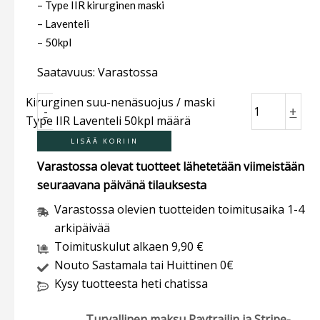
– Type IIR kirurginen maski
– Laventeli
– 50kpl
Saatavuus:
Varastossa
Kirurginen suu-nenäsuojus / maski
-
+
Type IIR Laventeli 50kpl määrä
LISÄÄ KORIIN
Varastossa olevat tuotteet lähetetään viimeistään
seuraavana päivänä tilauksesta
Varastossa olevien tuotteiden toimitusaika 1-4
arkipäivää
Toimituskulut alkaen 9,90 €
Nouto Sastamala tai Huittinen 0€
Kysy tuotteesta heti chatissa
Turvallinen maksu Paytrailin ja Stripe-