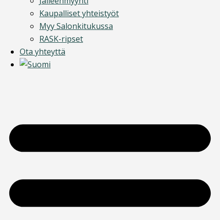
Jälleenmyynti
Kaupalliset yhteistyöt
Myy Salonkitukussa
RASK-ripset
Ota yhteyttä