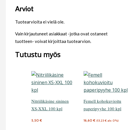
Arviot
Tuotearvioita ei vielä ole.
Vain kirjautuneet asiakkaat -jotka ovat ostaneet
tuotteen- voivat kirjoittaa tuotearvion.
Tutustu myös
Nitriilikäsine sininen
Femell kohokuvioitu
XS-XXL 100 kpl
paperipyyhe 100 kpl
5,50
€
16,60
€
(
13,23
€
alv. 0%)