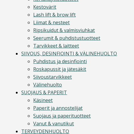
Kestovärit
Lash lift & brow lift
Liimat & nesteet
Ripsikuidut & valmisviuhkat
Seerumit & puhdistustuotteet
Tarvikkeet & laitteet
SIIVOUS, DESINFIOINTI & VÄLINEHUOLTO
Puhdistus ja desinfiointi
Roskapussit ja jätesäkit
Siivoustarvikkeet
Välinehuolto
SUOJAUS & PAPERIT
Käsineet
Paperit ja annostelijat
Suojaus ja paperituotteet
Vanut & vanutikut
TERVEYDENHUOLTO