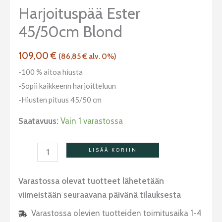
Blond
Harjoituspää Ester
määrä
45/50cm Blond
109,00
€
(
86,85
€
alv. 0%)
-100 % aitoa hiusta
-Sopii kaikkeenn harjoitteluun
-Hiusten pituus 45/50 cm
Saatavuus:
Vain 1 varastossa
LISÄÄ KORIIN
Varastossa olevat tuotteet lähetetään
viimeistään seuraavana päivänä tilauksesta
Varastossa olevien tuotteiden toimitusaika 1-4