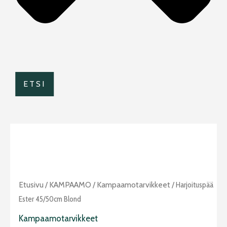
ETSI
Harjoituspää
Etusivu
/
KAMPAAMO
/
Kampaamotarvikkeet
/ Harjoituspää
Ester
Ester 45/50cm Blond
45/50cm
Kampaamotarvikkeet