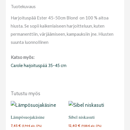
Tuotekuvaus
Harjoituspää Ester 45-50cm Blond on 100 % aitoa
hiusta. Se sopii kaikenlaiseen harjoitteluun, kuten
permanenttiin, värjäämiseen, kampauksiin jne. Hiusten
suunta luonnollinen
Katso myös:
Carole harjoituspää 35-45 cm
Tutustu myös
Lämpösuojakäsine
Sibel niskasuti
7,45
€
12,40
€
(
5,94
€
alv. 0%)
(
9,88
€
alv. 0%)