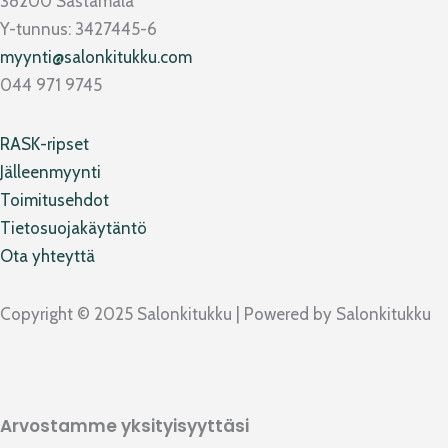
38200 Sastamala
b
a
l
o
Y-tunnus: 3427445-6
o
g
o
k
myynti@salonkitukku.com
o
r
p
044 971 9745
k
a
e
m
RASK-ripset
Jälleenmyynti
Toimitusehdot
Tietosuojakäytäntö
Ota yhteyttä
Copyright © 2025 Salonkitukku | Powered by Salonkitukku
Arvostamme yksityisyyttäsi