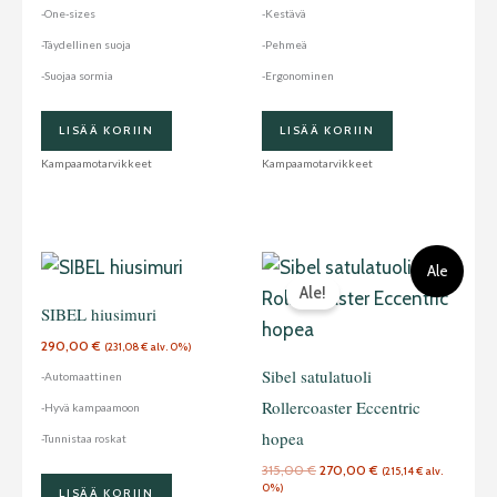
-One-sizes
-Kestävä
-Täydellinen suoja
-Pehmeä
-Suojaa sormia
-Ergonominen
LISÄÄ KORIIN
LISÄÄ KORIIN
Kampaamotarvikkeet
Kampaamotarvikkeet
Alkuperäinen
Nykyinen
Ale
hinta
hinta
Ale!
oli:
on:
315,00 €.
270,00 €.
SIBEL hiusimuri
290,00
€
(
231,08
€
alv. 0%)
Sibel satulatuoli
-Automaattinen
Rollercoaster Eccentric
-Hyvä kampaamoon
hopea
-Tunnistaa roskat
315,00
€
270,00
€
(
215,14
€
alv.
0%)
LISÄÄ KORIIN