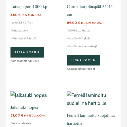
Latvapaperi 1000 kpl
Carole harjoituspää 35-45
cm
3,60
€
(
2,87
€
alv. 0%)
89,00
€
-koko:8,9 x 5,7 cm
(
70,92
€
alv. 0%)
-Vahva paperi
-100% aitoa hiusta
-Miellyttävä käyttää
-Kestää värjäyksiä
-Kestää permanenttejä
LISÄÄ KORIIN
LISÄÄ KORIIN
Kampaamotarvikkeet
Kampaamotarvikkeet
Jalkatuki hopea
Femell laminoitu suojaliina
52,00
€
(
41,43
€
alv. 0%)
hartioille
-Tukeva jalkatuki