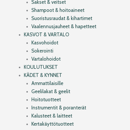
Sakset & veitset
Shampoot & hoitoaineet
Suoristusraudat & kihartimet
Vaalennusjauheet & hapetteet
KASVOT & VARTALO
Kasvohoidot
Sokerointi
Vartalohoidot
KOULUTUKSET
KÄDET & KYNNET
Ammattilaisille
Geelilakat & geelit
Hoitotuotteet
Instrumentit & poranterät
Kalusteet & laitteet
Kertakäyttötuotteet