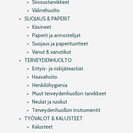
Siivoustarvikkeet
Välinehuolto
SUOJAUS & PAPERIT
Käsineet
Paperit ja annostelijat
Suojaus ja paperituotteet
Vanut & vanutikut
TERVEYDENHUOLTO
Erityis- ja riskijäteastiat
Haavahoito
Henkilöhygienia
Muut terveydenhuollon tarvikkeet
Neulat ja ruiskut
Terveydenhuollon instrumentit
TYÖVALOT & KALUSTEET
Kalusteet