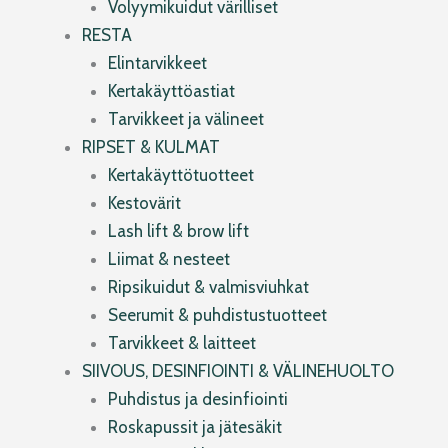
Volyymikuidut värilliset
RESTA
Elintarvikkeet
Kertakäyttöastiat
Tarvikkeet ja välineet
RIPSET & KULMAT
Kertakäyttötuotteet
Kestovärit
Lash lift & brow lift
Liimat & nesteet
Ripsikuidut & valmisviuhkat
Seerumit & puhdistustuotteet
Tarvikkeet & laitteet
SIIVOUS, DESINFIOINTI & VÄLINEHUOLTO
Puhdistus ja desinfiointi
Roskapussit ja jätesäkit