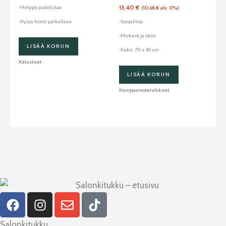
13,40
€
-Helppo puhdistaa
(
10,68
€
alv. 0%)
-Pysyy hyvin paikallaan
-Suojaliina
-Mukava ja ohut
LISÄÄ KORIIN
-Koko: 70 x 40 cm
Kalusteet
LISÄÄ KORIIN
Kampaamotarvikkeet
F
I
E
T
a
n
n
i
c
s
v
k
Salonkitukku