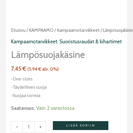
Lämpösuojakäsine
Etusivu
/
KAMPAAMO
/
Kampaamotarvikkeet
/ Lämpösuojakäsi
määrä
Kampaamotarvikkeet
,
Suoristusraudat & kihartimet
Lämpösuojakäsine
7,45
€
(
5,94
€
alv. 0%)
-One-sizes
-Täydellinen suoja
-Suojaa sormia
Saatavuus:
Vain 2 varastossa
-
+
LISÄÄ KORIIN