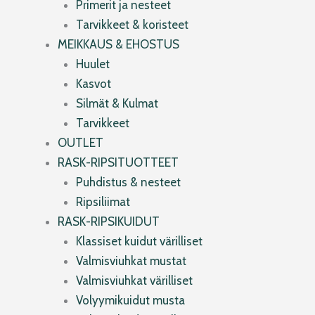
Primerit ja nesteet
Tarvikkeet & koristeet
MEIKKAUS & EHOSTUS
Huulet
Kasvot
Silmät & Kulmat
Tarvikkeet
OUTLET
RASK-RIPSITUOTTEET
Puhdistus & nesteet
Ripsiliimat
RASK-RIPSIKUIDUT
Klassiset kuidut värilliset
Valmisviuhkat mustat
Valmisviuhkat värilliset
Volyymikuidut musta