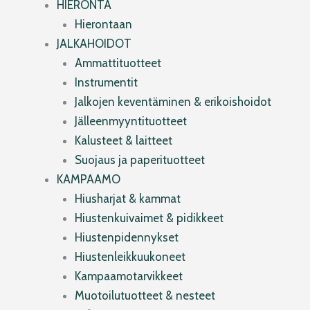
HIERONTA
Hierontaan
JALKAHOIDOT
Ammattituotteet
Instrumentit
Jalkojen keventäminen & erikoishoidot
Jälleenmyyntituotteet
Kalusteet & laitteet
Suojaus ja paperituotteet
KAMPAAMO
Hiusharjat & kammat
Hiustenkuivaimet & pidikkeet
Hiustenpidennykset
Hiustenleikkuukoneet
Kampaamotarvikkeet
Muotoilutuotteet & nesteet