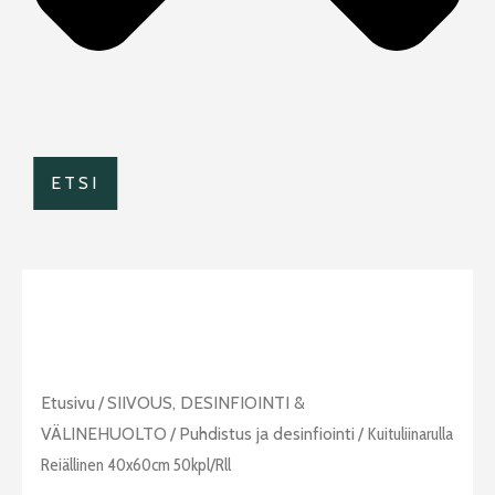
ETSI
Kuituliinarulla
Etusivu
/
SIIVOUS, DESINFIOINTI &
reiällinen
VÄLINEHUOLTO
/
Puhdistus ja desinfiointi
/ Kuituliinarulla
40x60cm
Reiällinen 40x60cm 50kpl/rll