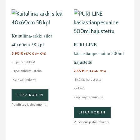
Kuituliina-arkki sileä
40x60cm 58 kpl
PURI-LINE
käsiastianpesuaine 500ml
5,90
€
(
4,70
€
alv. 0%)
hajustettu
-Ei juuri nukkaa!
2,65
€
-Hyvä puhdistusteho
(
2,11
€
alv. 0%)
-Korkea imukyky
-Sisältää hajustetta
-pH 4-5
LISÄÄ KORIIN
-Sopii myös pinnoille
Puhdistus ja desinfiointi
LISÄÄ KORIIN
Puhdistus ja desinfiointi