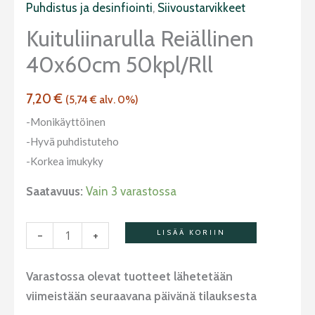
50kpl/rll
Puhdistus ja desinfiointi
,
Siivoustarvikkeet
määrä
Kuituliinarulla Reiällinen
40x60cm 50kpl/rll
7,20
€
(
5,74
€
alv. 0%)
-Monikäyttöinen
-Hyvä puhdistuteho
-Korkea imukyky
Saatavuus:
Vain 3 varastossa
-
+
LISÄÄ KORIIN
Varastossa olevat tuotteet lähetetään
viimeistään seuraavana päivänä tilauksesta