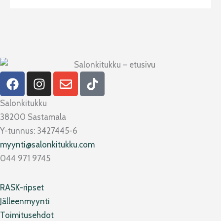
F
I
E
T
a
n
n
i
c
s
v
k
Salonkitukku
e
t
e
t
38200 Sastamala
b
a
l
o
Y-tunnus: 3427445-6
o
g
o
k
myynti@salonkitukku.com
o
r
p
044 971 9745
k
a
e
m
RASK-ripset
Jälleenmyynti
Toimitusehdot