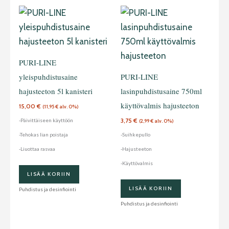
PURI-LINE
yleispuhdistusaine
PURI-LINE
hajusteeton 5l kanisteri
lasinpuhdistusaine 750ml
käyttövalmis hajusteeton
15,00
€
(
11,95
€
alv. 0%)
3,75
€
-Päivittäiseen käyttöön
(
2,99
€
alv. 0%)
-Tehokas lian poistaja
-Suihkepullo
-Liuottaa rasvaa
-Hajusteeton
-Käyttövalmis
LISÄÄ KORIIN
LISÄÄ KORIIN
Puhdistus ja desinfiointi
Puhdistus ja desinfiointi