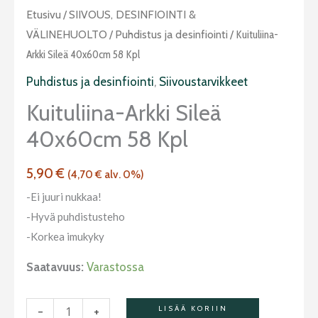
Kuituliina-
Etusivu
/
SIIVOUS, DESINFIOINTI &
arkki
VÄLINEHUOLTO
/
Puhdistus ja desinfiointi
/ Kuituliina-
sileä
Arkki Sileä 40x60cm 58 Kpl
40x60cm
Puhdistus ja desinfiointi
,
Siivoustarvikkeet
58
Kuituliina-Arkki Sileä
kpl
40x60cm 58 Kpl
määrä
5,90
€
(
4,70
€
alv. 0%)
-Ei juuri nukkaa!
-Hyvä puhdistusteho
-Korkea imukyky
Saatavuus:
Varastossa
-
+
LISÄÄ KORIIN