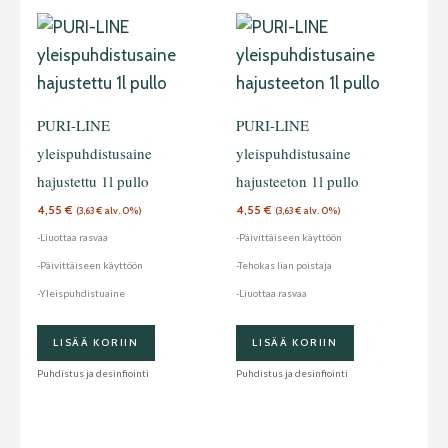
PURI-LINE
PURI-LINE
yleispuhdistusaine
yleispuhdistusaine
hajustettu 1l pullo
hajusteeton 1l pullo
4,55
€
4,55
€
(
3,63
€
alv. 0%)
(
3,63
€
alv. 0%)
-Liuottaa rasvaa
-Päivittäiseen käyttöön
-Päivittäiseen käyttöön
-Tehokas lian poistaja
-Yleispuhdistuaine
-Liuottaa rasvaa
LISÄÄ KORIIN
LISÄÄ KORIIN
Puhdistus ja desinfiointi
Puhdistus ja desinfiointi