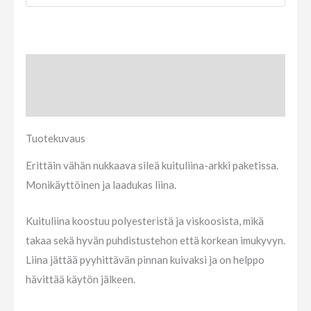
Tuotekuvaus
Arviot (0)
Tuotekuvaus
Erittäin vähän nukkaava sileä kuituliina-arkki paketissa.
Monikäyttöinen ja laadukas liina.
Kuituliina koostuu polyesteristä ja viskoosista, mikä
takaa sekä hyvän puhdistustehon että korkean imukyvyn.
Liina jättää pyyhittävän pinnan kuivaksi ja on helppo
hävittää käytön jälkeen.