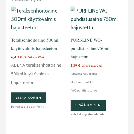
Teräksenhoitoaine 500ml
PURI-LINE WC-
käyttövalmis hajusteeton
puhdistusaine 750ml
hajustettu
6,40
€
(
5,10
€
alv. 0%)
ABENA teräksenhoitoaine
3,39
€
(
2,70
€
alv. 0%)
500ml käyttövalmis
-Sisältää hajustetta
hajusteeton
-Joutsenmerkki
-WC-puhdistusaine
LISÄÄ KORIIN
LISÄÄ KORIIN
Puhdistus ja desinfiointi
Puhdistus ja desinfiointi