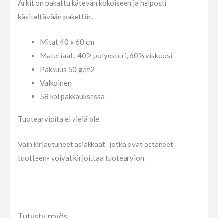
Arkit on pakattu kätevän kokoiseen ja helposti
käsiteltävään pakettiin.
Mitat 40 x 60 cm
Materiaali: 40% polyesteri, 60% viskoosi
Paksuus 50 g/m2
Valkoinen
58 kpl pakkauksessa
Tuotearvioita ei vielä ole.
Vain kirjautuneet asiakkaat -jotka ovat ostaneet
tuotteen- voivat kirjoittaa tuotearvion.
Tutustu myös