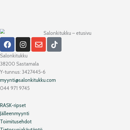
F
I
E
T
a
n
n
i
c
s
v
k
Salonkitukku
e
t
e
t
38200 Sastamala
b
a
l
o
Y-tunnus: 3427445-6
o
g
o
k
myynti@salonkitukku.com
o
r
p
044 971 9745
k
a
e
m
RASK-ripset
Jälleenmyynti
Toimitusehdot
Tietosuojakäytäntö