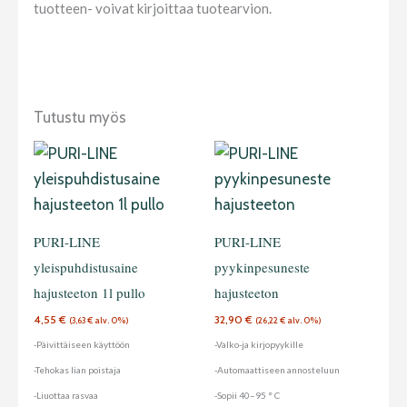
tuotteen- voivat kirjoittaa tuotearvion.
Tutustu myös
PURI-LINE
PURI-LINE
yleispuhdistusaine
pyykinpesuneste
hajusteeton 1l pullo
hajusteeton
4,55
€
32,90
€
(
3,63
€
alv. 0%)
(
26,22
€
alv. 0%)
-Päivittäiseen käyttöön
-Valko-ja kirjopyykille
-Tehokas lian poistaja
-Automaattiseen annosteluun
-Liuottaa rasvaa
-Sopii 40–95 ° C