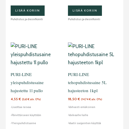
LISÄÄ KORIIN
LISÄÄ KORIIN
Puhdistus ja desinfiointi
Puhdistus ja desinfiointi
PURI-LINE
PURI-LINE
yleispuhdistusaine
tehopuhdistusaine 5L
hajustettu 1l pullo
hajusteeton 1kpl
4,55
€
18,50
€
(
3,63
€
alv. 0%)
(
14,74
€
alv. 0%)
-Liuottaa rasvaa
-Vahvasti emäksinen
-Päivittäiseen käyttöön
-Vaikealle lialle
-Yleispuhdistuaine
-Vaatii suojainten käyttöä