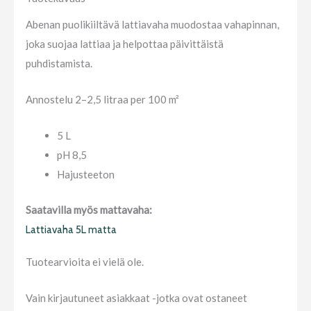
Abenan puolikiiltävä lattiavaha muodostaa vahapinnan,
joka suojaa lattiaa ja helpottaa päivittäistä
puhdistamista.
Annostelu 2–2,5 litraa per 100 m²
5 L
pH 8,5
Hajusteeton
Saatavilla myös mattavaha:
Lattiavaha 5L matta
Tuotearvioita ei vielä ole.
Vain kirjautuneet asiakkaat -jotka ovat ostaneet