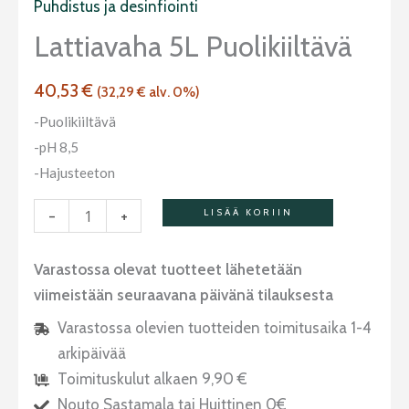
Puhdistus ja desinfiointi
Lattiavaha 5L Puolikiiltävä
40,53
€
(
32,29
€
alv. 0%)
-Puolikiiltävä
-pH 8,5
-Hajusteeton
-
+
LISÄÄ KORIIN
Varastossa olevat tuotteet lähetetään
viimeistään seuraavana päivänä tilauksesta
Varastossa olevien tuotteiden toimitusaika 1-4
arkipäivää
Toimituskulut alkaen 9,90 €
Nouto Sastamala tai Huittinen 0€