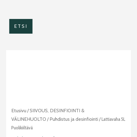
ETSI
Lattiavaha
Etusivu
/
SIIVOUS, DESINFIOINTI &
5L
VÄLINEHUOLTO
/
Puhdistus ja desinfiointi
/ Lattiavaha 5L
puolikiiltävä
Puolikiiltävä
määrä