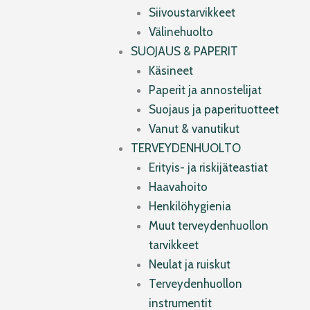
Siivoustarvikkeet
Välinehuolto
SUOJAUS & PAPERIT
Käsineet
Paperit ja annostelijat
Suojaus ja paperituotteet
Vanut & vanutikut
TERVEYDENHUOLTO
Erityis- ja riskijäteastiat
Haavahoito
Henkilöhygienia
Muut terveydenhuollon
tarvikkeet
Neulat ja ruiskut
Terveydenhuollon
instrumentit