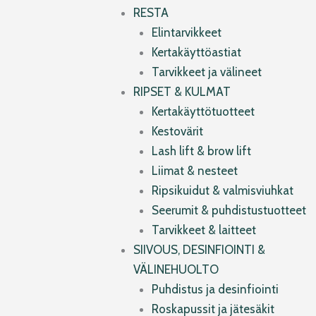
RESTA
Elintarvikkeet
Kertakäyttöastiat
Tarvikkeet ja välineet
RIPSET & KULMAT
Kertakäyttötuotteet
Kestovärit
Lash lift & brow lift
Liimat & nesteet
Ripsikuidut & valmisviuhkat
Seerumit & puhdistustuotteet
Tarvikkeet & laitteet
SIIVOUS, DESINFIOINTI &
VÄLINEHUOLTO
Puhdistus ja desinfiointi
Roskapussit ja jätesäkit