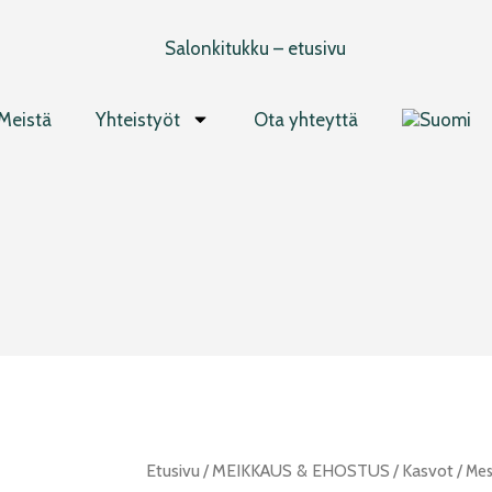
Meistä
Yhteistyöt
Ota yhteyttä
Mesauda
Etusivu
/
MEIKKAUS & EHOSTUS
/
Kasvot
/ Mes