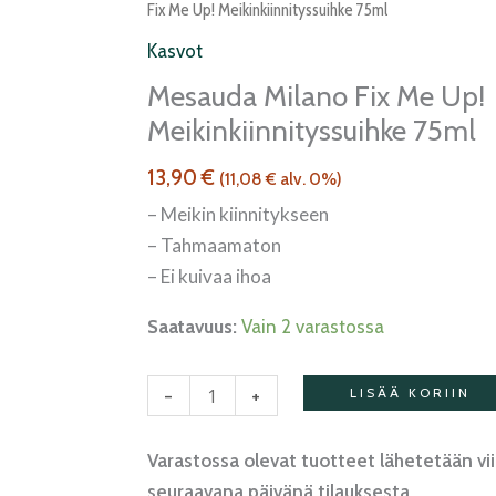
Milano
Fix Me Up! Meikinkiinnityssuihke 75ml
Fix
Kasvot
Me
Mesauda Milano Fix Me Up!
Up!
Meikinkiinnityssuihke 75ml
meikinkiinnityssuihke
75ml
13,90
€
(
11,08
€
alv. 0%)
määrä
– Meikin kiinnitykseen
– Tahmaamaton
– Ei kuivaa ihoa
Saatavuus:
Vain 2 varastossa
-
+
LISÄÄ KORIIN
Varastossa olevat tuotteet lähetetään vi
seuraavana päivänä tilauksesta