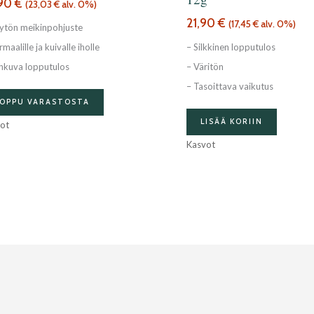
,90
€
(
23,03
€
alv. 0%)
21,90
€
(
17,45
€
alv. 0%)
jytön meikinpohjuste
maalille ja kuivalle iholle
– Silkkinen lopputulos
hkuva lopputulos
– Väritön
– Tasoittava vaikutus
LOPPU VARASTOSTA
LISÄÄ KORIIN
ot
Kasvot