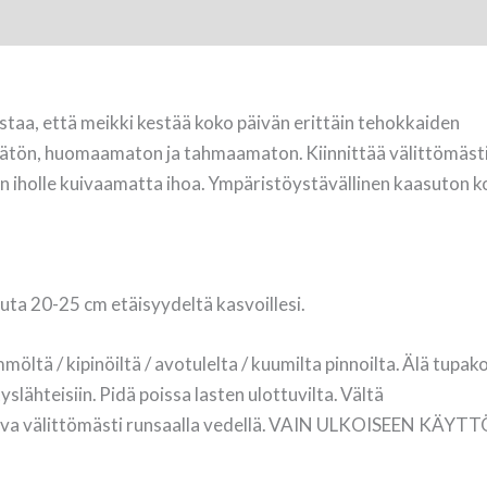
a, että meikki kestää koko päivän erittäin tehokkaiden
tön, huomaamaton ja tahmaamaton. Kiinnittää välittömästi
 iholle kuivaamatta ihoa. Ympäristöystävällinen kaasuton
hkuta 20-25 cm etäisyydeltä kasvoillesi.
tä / kipinöiltä / avotulelta / kuumilta pinnoilta. Älä tupakoi.
ähteisiin. Pidä poissa lasten ulottuvilta. Vältä
va välittömästi runsaalla vedellä. VAIN ULKOISEEN KÄYTT