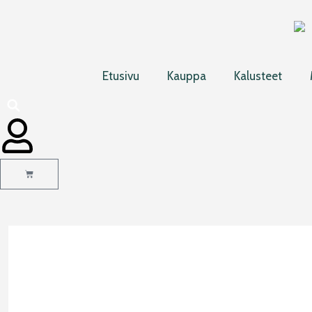
Siirry
sisältöön
Etusivu
Kauppa
Kalusteet
Cart