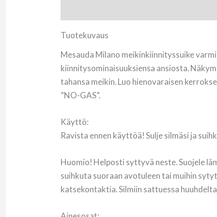
Tuotekuvaus
Arviot (0)
Tuotekuvaus
Mesauda Milano meikinkiinnityssuike varmista
kiinnitysominaisuuksiensa ansiosta. Näkymä
tahansa meikin. Luo hienovaraisen kerroksen
”NO-GAS”.
Käyttö:
Ravista ennen käyttöä! Sulje silmäsi ja sui
Huomio! Helposti syttyvä neste. Suojele lämmöl
suihkuta suoraan avotuleen tai muihin sytytysl
katsekontaktia. Silmiin sattuessa huuhdelta
Ainesosat: