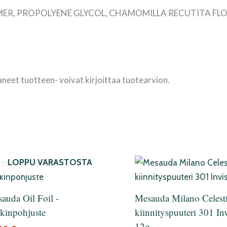
MER, PROPOLYENE GLYCOL, CHAMOMILLA RECUTITA FL
aneet tuotteen- voivat kirjoittaa tuotearvion.
LOPPU VARASTOSTA
auda Oil Foil -
Mesauda Milano Celesti
kinpohjuste
kiinnityspuuteri 301 Inv
12g