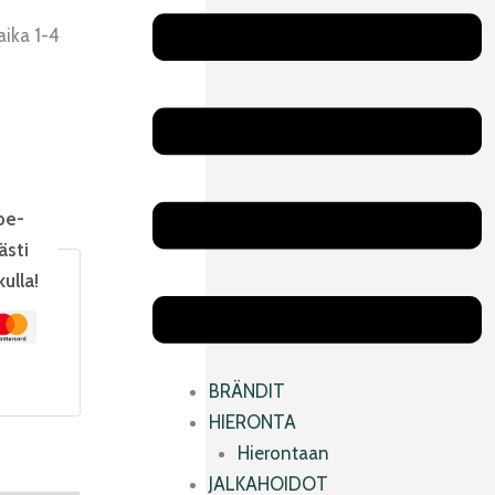
Main
Menu
aika 1-4
pe-
ästi
kulla!
BRÄNDIT
HIERONTA
Hierontaan
JALKAHOIDOT