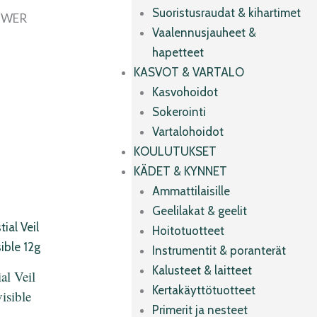
Suoristusraudat & kihartimet
OWER
Vaalennusjauheet &
hapetteet
KASVOT & VARTALO
Kasvohoidot
Sokerointi
Vartalohoidot
KOULUTUKSET
KÄDET & KYNNET
Ammattilaisille
Geelilakat & geelit
Hoitotuotteet
Instrumentit & poranterät
Kalusteet & laitteet
al Veil
Kertakäyttötuotteet
isible
Primerit ja nesteet