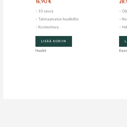
16,90
€
28
Voit
tehdä
– 10 sävyä
– Öl
valinnat
– Tahmaamaton huulikiilto
– Nor
tuotteen
– Kosteuttava
– He
sivulla.
LISÄÄ KORIIN
Huulet
Kasv