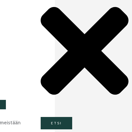
imeistään
ETSI