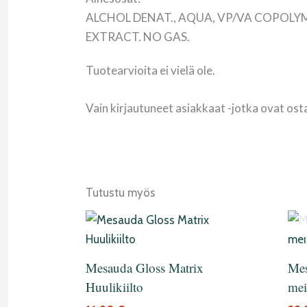
ALCHOL DENAT., AQUA, VP/VA COPOLY
EXTRACT. NO GAS.
Tuotearvioita ei vielä ole.
Vain kirjautuneet asiakkaat -jotka ovat ost
Tutustu myös
Tällä
tuotteella
on
Mesauda Gloss Matrix
Mes
useampi
Huulikiilto
mei
muunnelma.