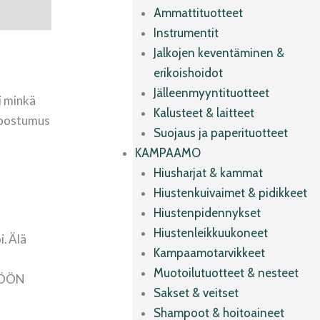
Ammattituotteet
Instrumentit
Jalkojen keventäminen &
erikoishoidot
Jälleenmyyntituotteet
 minkä
Kalusteet & laitteet
 koostumus
Suojaus ja paperituotteet
KAMPAAMO
Hiusharjat & kammat
Hiustenkuivaimet & pidikkeet
Hiustenpidennykset
Hiustenleikkuukoneet
 Älä
Kampaamotarvikkeet
Muotoilutuotteet & nesteet
ÖÖN
Sakset & veitset
Shampoot & hoitoaineet