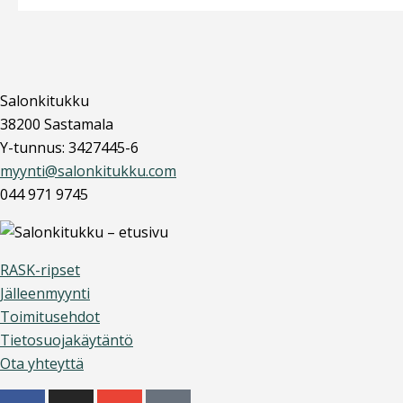
Salonkitukku
38200 Sastamala
Y-tunnus: 3427445-6
myynti@salonkitukku.com
044 971 9745
RASK-ripset
Jälleenmyynti
Toimitusehdot
Tietosuojakäytäntö
Ota yhteyttä