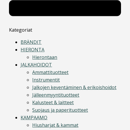
Kategoriat
BRÄNDIT
HIERONTA
Hierontaan
JALKAHOIDOT
Ammattituotteet
Instrumentit
Jalkojen keventäminen & erikoishoidot
Jälleenmyyntituotteet
Kalusteet & laitteet
Suojaus ja paperituotteet
KAMPAAMO
Hiusharjat & kammat