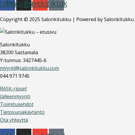
cebook
Instagram
Envelope
Tiktok
Copyright © 2025 Salonkitukku | Powered by Salonkitukku
Salonkitukku
38200 Sastamala
Y-tunnus: 3427445-6
myynti@salonkitukku.com
044 971 9745
RASK-ripset
Jälleenmyynti
Toimitusehdot
Tietosuojakäytäntö
Ota yhteyttä