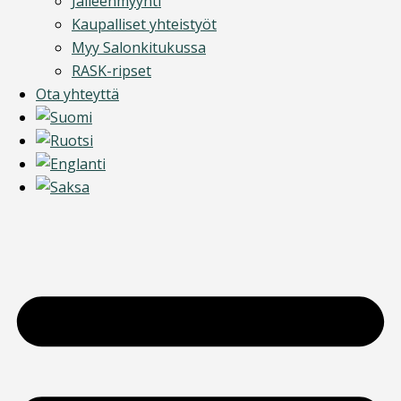
Jälleenmyynti
Kaupalliset yhteistyöt
Myy Salonkitukussa
RASK-ripset
Ota yhteyttä