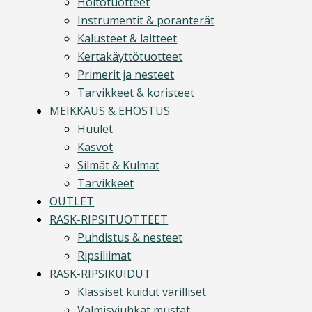
Hoitotuotteet
Instrumentit & poranterät
Kalusteet & laitteet
Kertakäyttötuotteet
Primerit ja nesteet
Tarvikkeet & koristeet
MEIKKAUS & EHOSTUS
Huulet
Kasvot
Silmät & Kulmat
Tarvikkeet
OUTLET
RASK-RIPSITUOTTEET
Puhdistus & nesteet
Ripsiliimat
RASK-RIPSIKUIDUT
Klassiset kuidut värilliset
Valmisviuhkat mustat