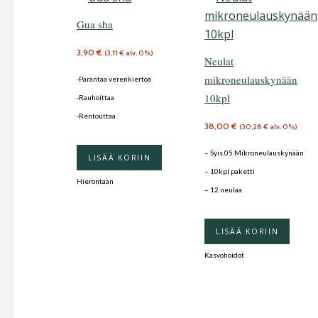
Gua sha
3,90
€
(
3,11
€
alv. 0%)
Neulat
mikroneulauskynään
-Parantaa verenkiertoa
10kpl
-Rauhoittaa
-Rentouttaa
38,00
€
(
30,28
€
alv. 0%)
– Syis 05 Mikroneulauskynään
LISÄÄ KORIIN
– 10kpl paketti
Hierontaan
– 12 neulaa
LISÄÄ KORIIN
Kasvohoidot