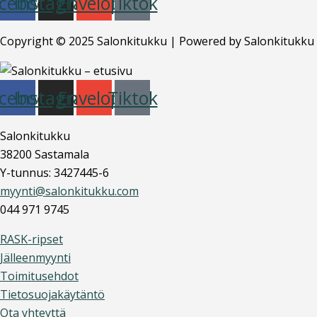
cebook
Instagram
Envelope
Tiktok
Copyright © 2025 Salonkitukku | Powered by Salonkitukku
cebook
Instagram
Envelope
Tiktok
Salonkitukku
38200 Sastamala
Y-tunnus: 3427445-6
myynti@salonkitukku.com
044 971 9745
RASK-ripset
Jälleenmyynti
Toimitusehdot
Tietosuojakäytäntö
Ota yhteyttä