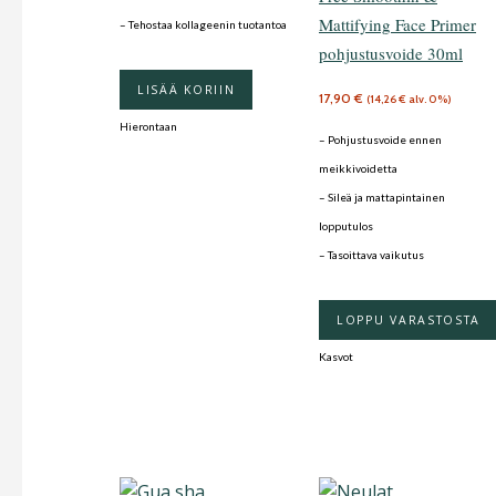
Mattifying Face Primer
– Tehostaa kollageenin tuotantoa
pohjustusvoide 30ml
LISÄÄ KORIIN
17,90
€
(
14,26
€
alv. 0%)
Hierontaan
– Pohjustusvoide ennen
meikkivoidetta
– Sileä ja mattapintainen
lopputulos
– Tasoittava vaikutus
LOPPU VARASTOSTA
Kasvot