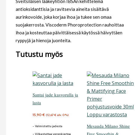
Sveitsiläisen lääkeyhtiön IBSAn kehittelemä
antioksidanttisia ja ravitsevia aineita sisältävä
aurinkovoide, joka korjaa ihoa ja tukee sen omaa
suojakerrosta. Viscoderm Phoroprotection rauhoittaa
ihoa ja kosteuttaa päivittäisessä käytössä häivyttäen
ryppyjä ja hienoja juonteita.
Tutustu myös
Santai jade kasvorulla ja
lasta
Loppu varastosta
15,90
€
(
12,67
€
alv. 0%)
Mesauda Milano Shine
– Valmistettu jadesta
Free Smoothin &
– Vilkastuttaa verenkiertoa