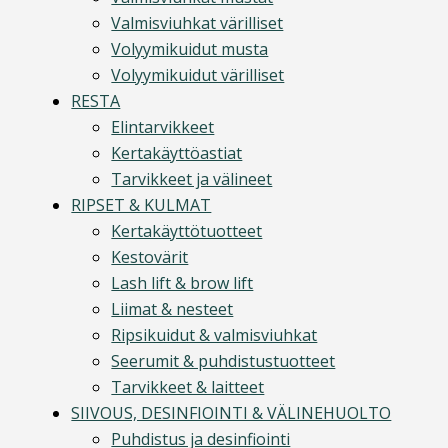
Valmisviuhkat värilliset
Volyymikuidut musta
Volyymikuidut värilliset
RESTA
Elintarvikkeet
Kertakäyttöastiat
Tarvikkeet ja välineet
RIPSET & KULMAT
Kertakäyttötuotteet
Kestovärit
Lash lift & brow lift
Liimat & nesteet
Ripsikuidut & valmisviuhkat
Seerumit & puhdistustuotteet
Tarvikkeet & laitteet
SIIVOUS, DESINFIOINTI & VÄLINEHUOLTO
Puhdistus ja desinfiointi