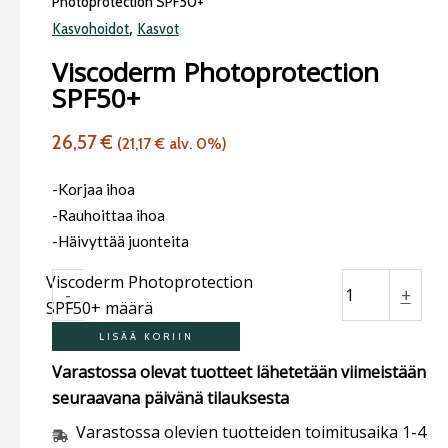
Photoprotection SPF50+
,
Kasvohoidot
Kasvot
Viscoderm Photoprotection
SPF50+
26,57
€
(
21,17
€
alv. 0%)
-Korjaa ihoa
-Rauhoittaa ihoa
-Häivyttää juonteita
Viscoderm Photoprotection
-
+
SPF50+ määrä
LISÄÄ KORIIN
Varastossa olevat tuotteet lähetetään viimeistään
seuraavana päivänä tilauksesta
Varastossa olevien tuotteiden toimitusaika 1-4