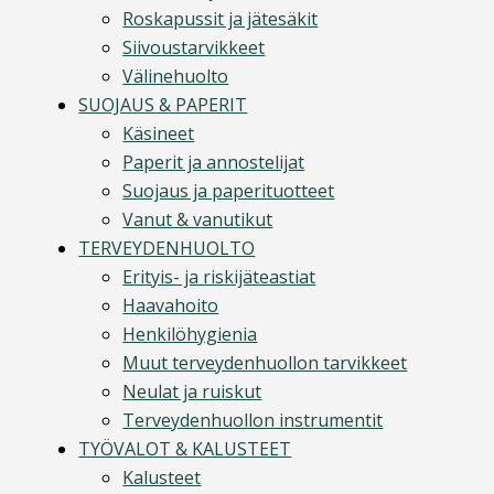
Roskapussit ja jätesäkit
Siivoustarvikkeet
Välinehuolto
SUOJAUS & PAPERIT
Käsineet
Paperit ja annostelijat
Suojaus ja paperituotteet
Vanut & vanutikut
TERVEYDENHUOLTO
Erityis- ja riskijäteastiat
Haavahoito
Henkilöhygienia
Muut terveydenhuollon tarvikkeet
Neulat ja ruiskut
Terveydenhuollon instrumentit
TYÖVALOT & KALUSTEET
Kalusteet