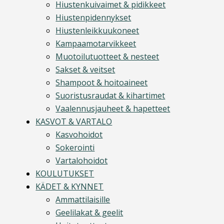
Hiustenkuivaimet & pidikkeet
Hiustenpidennykset
Hiustenleikkuukoneet
Kampaamotarvikkeet
Muotoilutuotteet & nesteet
Sakset & veitset
Shampoot & hoitoaineet
Suoristusraudat & kihartimet
Vaalennusjauheet & hapetteet
KASVOT & VARTALO
Kasvohoidot
Sokerointi
Vartalohoidot
KOULUTUKSET
KÄDET & KYNNET
Ammattilaisille
Geelilakat & geelit