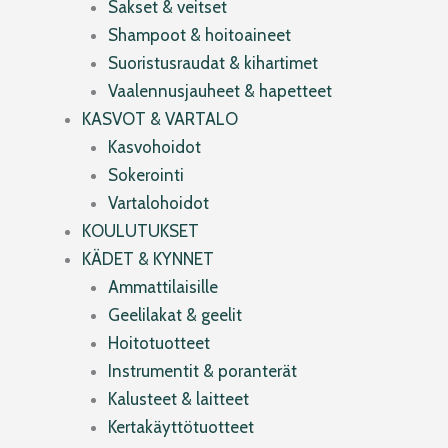
Sakset & veitset
Shampoot & hoitoaineet
Suoristusraudat & kihartimet
Vaalennusjauheet & hapetteet
KASVOT & VARTALO
Kasvohoidot
Sokerointi
Vartalohoidot
KOULUTUKSET
KÄDET & KYNNET
Ammattilaisille
Geelilakat & geelit
Hoitotuotteet
Instrumentit & poranterät
Kalusteet & laitteet
Kertakäyttötuotteet