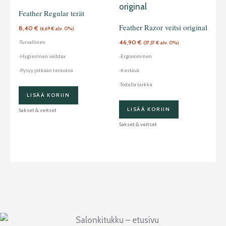
Feather Regular terät
Feather Razor veitsi original
8,40
€
(
6,69
€
alv. 0%)
46,90
€
-Turvallinen
(
37,37
€
alv. 0%)
-Hygieninen vaihtaa
-Ergonominen
-Pysyy pitkään terävänä
-Kestävä
-Todella tarkka
LISÄÄ KORIIN
LISÄÄ KORIIN
Sakset & veitset
Sakset & veitset