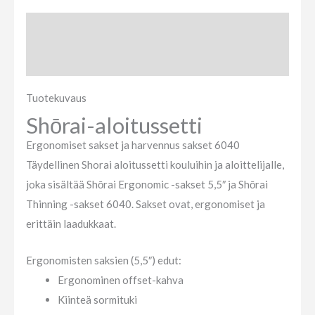
Tuotekuvaus
Arviot (0)
Tuotekuvaus
Shōrai-aloitussetti
Ergonomiset sakset ja harvennus sakset 6040
Täydellinen Shorai aloitussetti kouluihin ja aloittelijalle,
joka sisältää Shōrai Ergonomic -sakset 5,5″ ja Shōrai
Thinning -sakset 6040. Sakset ovat, ergonomiset ja
erittäin laadukkaat.
Ergonomisten saksien (5,5″) edut:
Ergonominen offset-kahva
Kiinteä sormituki