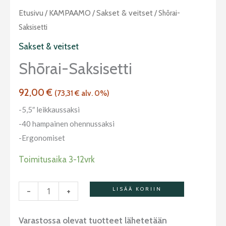
Shōrai-
Etusivu
/
KAMPAAMO
/
Sakset & veitset
/ Shōrai-
saksisetti
Saksisetti
määrä
Sakset & veitset
Shōrai-Saksisetti
92,00
€
(
73,31
€
alv. 0%)
-5,5″ leikkaussaksi
-40 hampainen ohennussaksi
-Ergonomiset
Toimitusaika 3-12vrk
-
+
LISÄÄ KORIIN
Varastossa olevat tuotteet lähetetään