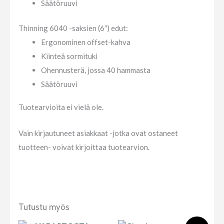
Säätöruuvi
Thinning 6040 -saksien (6″) edut:
Ergonominen offset-kahva
Kiinteä sormituki
Ohennusterä, jossa 40 hammasta
Säätöruuvi
Tuotearvioita ei vielä ole.
Vain kirjautuneet asiakkaat -jotka ovat ostaneet
tuotteen- voivat kirjoittaa tuotearvion.
Tutustu myös
LOPPU
Alkuperäinen
Nykyinen