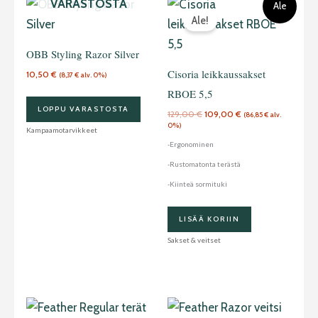
VARASTOSTA
Ale
hinta
hinta
Ale!
oli:
on:
129,00 €.
109,00 €.
OBB Styling Razor Silver
Cisoria leikkaussakset
10,50
€
(
8,37
€
alv. 0%)
RBOE 5,5
LOPPU VARASTOSTA
129,00
€
109,00
€
(
86,85
€
alv.
0%)
Kampaamotarvikkeet
-Ergonominen
-Rustomatonta terästä
-Kiinteä sormituki
LISÄÄ KORIIN
Sakset & veitset