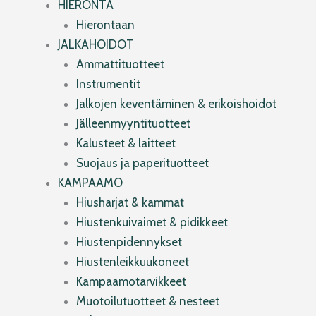
HIERONTA
Hierontaan
JALKAHOIDOT
Ammattituotteet
Instrumentit
Jalkojen keventäminen & erikoishoidot
Jälleenmyyntituotteet
Kalusteet & laitteet
Suojaus ja paperituotteet
KAMPAAMO
Hiusharjat & kammat
Hiustenkuivaimet & pidikkeet
Hiustenpidennykset
Hiustenleikkuukoneet
Kampaamotarvikkeet
Muotoilutuotteet & nesteet