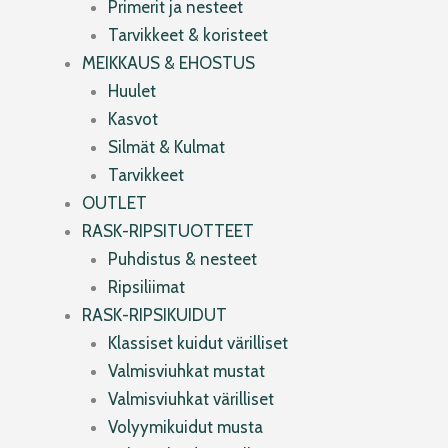
Primerit ja nesteet
Tarvikkeet & koristeet
MEIKKAUS & EHOSTUS
Huulet
Kasvot
Silmät & Kulmat
Tarvikkeet
OUTLET
RASK-RIPSITUOTTEET
Puhdistus & nesteet
Ripsiliimat
RASK-RIPSIKUIDUT
Klassiset kuidut värilliset
Valmisviuhkat mustat
Valmisviuhkat värilliset
Volyymikuidut musta