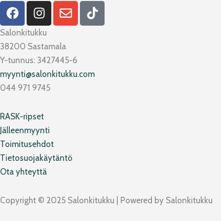
F
I
E
T
a
n
n
i
c
s
v
k
Salonkitukku
e
t
e
t
38200 Sastamala
b
a
l
o
Y-tunnus: 3427445-6
o
g
o
k
myynti@salonkitukku.com
o
r
p
044 971 9745
k
a
e
m
RASK-ripset
Jälleenmyynti
Toimitusehdot
Tietosuojakäytäntö
Ota yhteyttä
Copyright © 2025 Salonkitukku | Powered by Salonkitukku