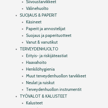
Siivoustarvikkeet
Välinehuolto
SUOJAUS & PAPERIT
Käsineet
Paperit ja annostelijat
Suojaus ja paperituotteet
Vanut & vanutikut
TERVEYDENHUOLTO
Erityis- ja riskijäteastiat
Haavahoito
Henkilöhygienia
Muut terveydenhuollon tarvikkeet
Neulat ja ruiskut
Terveydenhuollon instrumentit
TYÖVALOT & KALUSTEET
Kalusteet