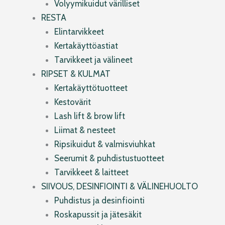
Volyymikuidut värilliset
RESTA
Elintarvikkeet
Kertakäyttöastiat
Tarvikkeet ja välineet
RIPSET & KULMAT
Kertakäyttötuotteet
Kestovärit
Lash lift & brow lift
Liimat & nesteet
Ripsikuidut & valmisviuhkat
Seerumit & puhdistustuotteet
Tarvikkeet & laitteet
SIIVOUS, DESINFIOINTI & VÄLINEHUOLTO
Puhdistus ja desinfiointi
Roskapussit ja jätesäkit