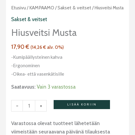
Hiusveitsi
Etusivu
/
KAMPAAMO
/
Sakset & veitset
/ Hiusveitsi Musta
musta
Sakset & veitset
määrä
Hiusveitsi Musta
17,90
€
(
14,26
€
alv. 0%)
-Kumipäällysteinen kahva
-Ergonominen
-Oikea- että vasenkätisille
Saatavuus:
Vain 3 varastossa
-
+
LISÄÄ KORIIN
Varastossa olevat tuotteet lähetetään
viimeistään seuraavana päivänä tilauksesta