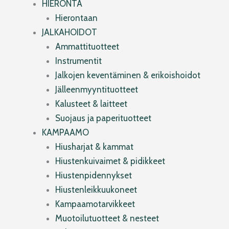
HIERONTA
Hierontaan
JALKAHOIDOT
Ammattituotteet
Instrumentit
Jalkojen keventäminen & erikoishoidot
Jälleenmyyntituotteet
Kalusteet & laitteet
Suojaus ja paperituotteet
KAMPAAMO
Hiusharjat & kammat
Hiustenkuivaimet & pidikkeet
Hiustenpidennykset
Hiustenleikkuukoneet
Kampaamotarvikkeet
Muotoilutuotteet & nesteet