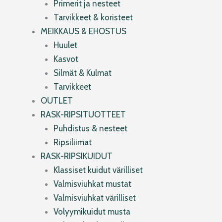
Primerit ja nesteet
Tarvikkeet & koristeet
MEIKKAUS & EHOSTUS
Huulet
Kasvot
Silmät & Kulmat
Tarvikkeet
OUTLET
RASK-RIPSITUOTTEET
Puhdistus & nesteet
Ripsiliimat
RASK-RIPSIKUIDUT
Klassiset kuidut värilliset
Valmisviuhkat mustat
Valmisviuhkat värilliset
Volyymikuidut musta