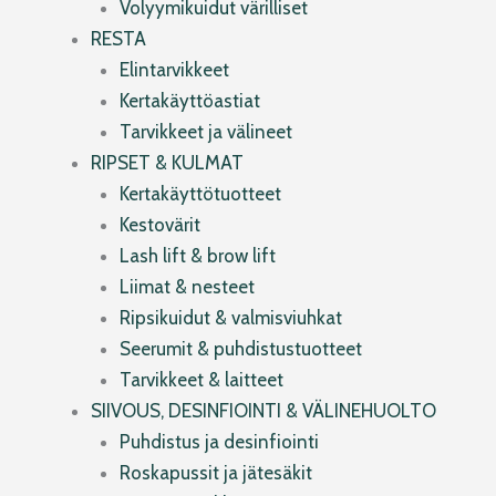
Volyymikuidut värilliset
RESTA
Elintarvikkeet
Kertakäyttöastiat
Tarvikkeet ja välineet
RIPSET & KULMAT
Kertakäyttötuotteet
Kestovärit
Lash lift & brow lift
Liimat & nesteet
Ripsikuidut & valmisviuhkat
Seerumit & puhdistustuotteet
Tarvikkeet & laitteet
SIIVOUS, DESINFIOINTI & VÄLINEHUOLTO
Puhdistus ja desinfiointi
Roskapussit ja jätesäkit