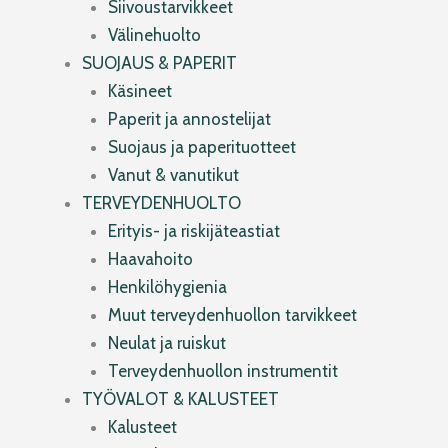
Siivoustarvikkeet
Välinehuolto
SUOJAUS & PAPERIT
Käsineet
Paperit ja annostelijat
Suojaus ja paperituotteet
Vanut & vanutikut
TERVEYDENHUOLTO
Erityis- ja riskijäteastiat
Haavahoito
Henkilöhygienia
Muut terveydenhuollon tarvikkeet
Neulat ja ruiskut
Terveydenhuollon instrumentit
TYÖVALOT & KALUSTEET
Kalusteet