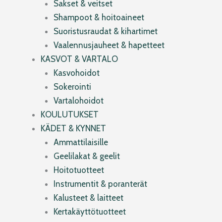
Sakset & veitset
Shampoot & hoitoaineet
Suoristusraudat & kihartimet
Vaalennusjauheet & hapetteet
KASVOT & VARTALO
Kasvohoidot
Sokerointi
Vartalohoidot
KOULUTUKSET
KÄDET & KYNNET
Ammattilaisille
Geelilakat & geelit
Hoitotuotteet
Instrumentit & poranterät
Kalusteet & laitteet
Kertakäyttötuotteet