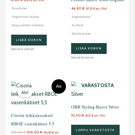
(
6,69
€
alv. 0%)
46,90
€
-Turvallinen
(
37,37
€
alv. 0%)
-Hygieninen vaihtaa
-Ergonominen
-Pysyy pitkään terävänä
-Kestävä
-Todella tarkka
LISÄÄ KORIIN
LISÄÄ KORIIN
Sakset & veitset
Sakset & veitset
LOPPU
Alkuperäinen
Nykyinen
VARASTOSTA
Ale
hinta
hinta
Ale!
oli:
on:
129,00 €.
109,00 €.
OBB Styling Razor Silver
Cisoria leikkaussakset
10,50
€
(
8,37
€
alv. 0%)
RBOE vasenkätiset 5,5
LOPPU VARASTOSTA
129,00
€
109,00
€
(
86,85
€
alv.